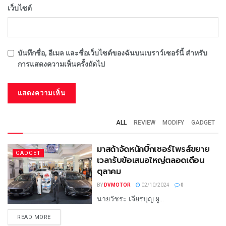
เว็บไซต์
บันทึกชื่อ, อีเมล และชื่อเว็บไซต์ของฉันบนเบราว์เซอร์นี้ สำหรับ
การแสดงความเห็นครั้งถัดไป
ALL
REVIEW
MODIFY
GADGET
มาสด้าจัดหนักบิ๊กเซอร์ไพรส์ขยาย
GADGET
เวลารับข้อเสนอใหญ่ตลอดเดือน
ตุลาคม
BY
DVMOTOR
02/10/2024
0
นายวัชระ เจียรบุญ ผู...
READ MORE