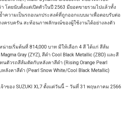
ค่า โดยนับตั้งแต่เปิดตัวในปี
2563
มียอดขายรวมไปแล้วทั้ง
ย้ำความเป็นรถอเนกประสงค์ที่ถูกออกแบบมา
เพื่อ
ตอบรับต่อ
่างครบครัน
สะท้อนภาพลักษณ์ของผู้ใช้งานได้อย่างลงตัว
หน่าย
เริ่มต้น
ที่
814,000
บาท มีให้เลือก
4
สี ได้แก่ สีส้ม
c Magma Gray (ZYZ),
สีดำ
Cool Black Metallic (ZBD)
และสี
โทน
ตัวรถสีส้มตัดกับหลังคาสีดำ (
Rising Orange Pearl
บหลังคาสีดำ (
Pearl Snow White/Cool Black Metallic)
นเจ้าของ
SUZUKI XL
7
ตั้งแต่วันนี้
–
วันที่
31
พฤษภาคม
2566