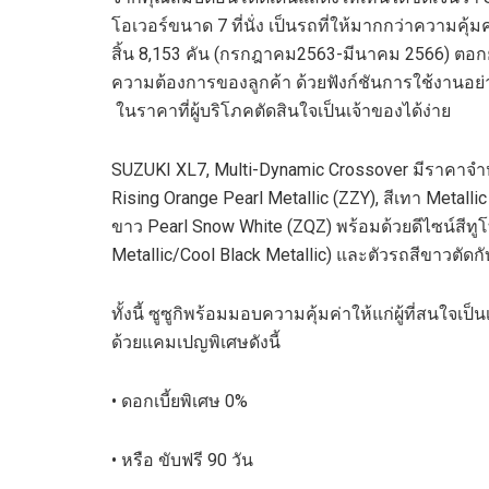
โอเวอร์ขนาด
7
ที่นั่ง เป็นรถที่ให้มากกว่าความคุ้ม
สิ้น
8,153
คัน (กรกฎาคม
2563
-มีนาคม
2566
) ตอก
ความต้องการของลูกค
้า ด้วยฟังก์ชั
นการใช้งาน
อย
ในราคาที่ผู้บริโภคตัดสินใจเป็นเจ้าของได้ง่าย
SUZUKI XL
7
, Multi-Dynamic Crossover
มีราคาจำ
Rising Orange Pearl Metallic (ZZY),
สีเทา
Metalli
ขาว
Pearl Snow White (ZQZ)
พร้อมด้วยดีไซน์สีทู
Metallic/Cool Black Metallic)
และตัวรถสีขาวตัดกั
ทั้งนี้ ซูซูกิพร้อมมอบความคุ้มค่าให้แก่ผู้ที่สนใจเป็
ด้วยแคมเปญพิเศษ
ดังนี้
• ดอกเบี้ยพิเศษ
0
%
•
หรือ ขับฟรี
90
วัน