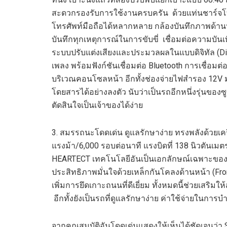
สะดวกรองรับการใช้งานครบครัน ด้วยแท่นชาร์จโ
โทรศัพท์มือถือได้หลากหลาย กล้องบันทึกภาพด้า
บันทึกทุกเหตุการณ์ในการขับขี่ เชื่อมต่อความบั
ระบบปรับแต่งเสียงและประมวลผลในแบบดิจิทัล (
Di
เพลง พร้อมฟังก์ชันเชื่อมต่อ
Bluetooth
การเชื่อมต
บริเวณคอนโซลหน้า อีกทั้งช่องจ่ายไฟสำรอง
12
V
โดยสารได้อย่างลงตัว นับว่าเป็นรถอีกหนึ่งรุ่น
ของซูซ
ตัดสินใจเป็นเจ้าของได้ง่าย
3.
สมรรถนะโดดเด่น ดูแลรักษาง่าย
ทรงพลังด้วยเคร
แรงม้า/
6,000
รอบต่อนาที แรงบิดที่
138
นิวตันเมตร
HEARTECT
เทคโนโลยีอันเป็นเอกลักษณ์เฉพาะของซูซ
ประสิทธิภาพมั่นใจด้วยเหล็กกันโคลงด้านหน้า (
Fro
เพิ่มการยึดเกาะถนนที่ดีเยี่ยม ทั้งหมดนี้ช่วยเสริ
อีกทั้งยังเป็นรถที่ดูแลรักษาง
่าย ค่าใช้จ่ายในการบำ
จากคุณสมบัติอันโดดเด่นแสดงให้เห็นได้ชัดเจนว่า