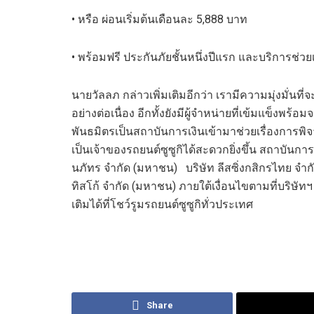
•
หรือ
ผ่อนเริ่มต้นเดือนละ
5,888
บาท
• พร้อมฟรี ประกันภัยชั้นหนึ่งปีแรก และบริการช่วย
นายวัลลภ กล่าวเพิ่มเติม
อีก
ว่า เรามีความมุ่งมั่นที
อย่างต่อเนื่อง อีกทั้ง
ยังมีผู้จำหน่ายที่เข้มแข็งพร้
พันธมิตรเป็นสถาบันการเงินเข้ามาช่วยเรื่องการ
พิ
เป็นเจ้าของรถยนต์ซูซูกิได้สะดวกยิ่งขึ้น สถาบันการเ
นภัทร จำกัด (มหาชน) บริษัท ลีสซิ่งกสิกรไทย
ทิสโก้ จำกัด (มหาชน) ภายใต้เงื่อนไขตามที่บริษ
เติมได้ที่โชว์รูมรถยนต์ซูซูกิทั่วประเทศ
Share