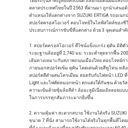
โดยรถรุ่นสำคัญที่ยังคงเป็นตัวเลือกยอดนิยมแห่ง
ตลาดประเทศไทยในปี
2563
ที่ผ่านมา ถูก
นำเสนอด้
ตำแหน่งให้แตกต่างจาก
SUZUKI ERTIGA
รถอเนกปร
สปอร์ตครอสโอเวอร์ ตอบโจทย์ในไลฟ์สไตล์ของชีวิต
ประสบการณ์การขับขี่ที่แตกต่าง ด้วย
3
จุดเด่นสำค
1
.
สปอร์ตครอสโอเวอร์ ดีไซน์แข็งแกร่ง ดุดัน
มิติต
ระยะฐานล้ออยู่ที่
2,740
มม. ระยะต่ำสุดจากพื้น
20
เส้นทางเหมาะกับสภาพถนนเมืองไทย ตอบโจทย์การขั
ภายนอกสปอร์ตเข้ม ดุดัน โดดเด่นด้วยสีทูโทน หลัง
สปอร์ตสีดำผสมโครเมียม สอดรับกับไฟหน้า
LED
ที่
Light
และไฟตัดหมอกหน้า ตกแต่งใต้กันชน ด้วยวัส
ความเข้มด้วยซุ้มล้อสีดำ ล้ออะลูมิเนียมอัลลอย
ในการบรรทุกสัมภาระมากยิ่งขึ้น
2
.
ความคุ้มค่า สะดวกสบาย ใช้งานได้จริง
SUZUKI
ขนาด
7
ที่นั่ง สามารถใช้งานได้จริงในทุกพื้นท
ที่นั่ง เบาะนั่งแถวที่สองปรับพับแยกเบาะแบบ
60:40