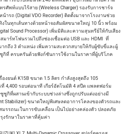
ทรศัพท์แบบไร้สาย
(
Wireless Charger)
รองรับการชาร์จ
นหน้ารถ
(
Digital VDO Recorder)
ติดตั้งมาจากโรงงานช่วย
นเทิงในทุกเส้นทางด้วยหน้าจอสัมผัสขนาดใหญ่
10
นิ้ว
พร้อม
gital Sound Processor)
เพิ่มมิติและความสุนทรีย์ให้กับเสียง
่อสมาร์ทโฟน
รวมไปถึงช่องเชื่อมต่อ
USB
และ
HDMI
ที่
มากถึง
3
ตำแหน่ง เพิ่มความสะดวกสบายให้กับผู้ขับขี่และผู้
ูกิที่ ครบครันด้วยฟังก์ชั
นการใช้งานในราคาที่ผู้บริโภค
ื่องยนต์
K
15
B
ขนาด
1.5
ลิตร กำลังสูงสุดถึง
105
ที่
4,400
รอบต่อนาที เกียร์อัตโนมัติ
4
สปีด แพลตฟอร์ม
ูกิที่ผสานเข้ากับระบบช่วงล่างซึ่งถูกปรับแต่งอย่างมี
nt Stabilizer)
ขนาดใหญ่พิเศษลดอาการโคลงของตัวรถและ
มให้สมรรถนะในการขับเคลื่อน เป็นไปอย่างคล่องตัว ปลอดภัย
รุงรักษา
ในราคาที่คุ้มค่า
SUZUKI XL
7
, Multi-Dynamic Crossover
สปอร์ตครอส