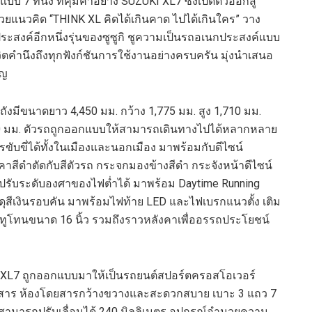
รถแบบ
7
ที่นั่ง
ที่
คุ้มค่าอย่าง
SUZUKI XL
7
ซึ่งเปิดตัวออกสู่
วยแนวคิด “
THINK XL
คิดได้เกินคาด ไปได้เกินใคร”
วาง
ะสงค์อีกหนึ่งรุ่นของซูซูกิ ชูความเป็นรถอเนกประสงค์แบบ
คำนึงถึงทุกฟังก์ชันการใช้งานอย่างครบครัน มุ่งนำเสนอ
ัญ
ัวถังมีขนาดยาว
4,450
มม. กว้าง
1,775
มม. สูง
1,710
มม.
0
มม. ตัวรถถูกออกแบบให้สามารถเดินทางไปได้หลากหลาย
บขี่ได้ทั้งในเมืองและนอกเมือง มาพร้อมกับดีไซน์
คาสีดำตัดกับสีตัวรถ กระจกมองข้างสีดำ กระจังหน้าดีไซน์
ปรับระดับองศาของไฟต่ำได้ มาพร้อม
Daytime Running
ดุสีเงินรอบคัน มาพร้อมไฟท้าย
LED
และไฟเบรกแนวตั้ง เติม
แบบทูโทนขนาด
16
นิ้ว รวมถึงราวหลังคาเพื่ออรรถประโยชน์
 XL
7 ถูกออกแบบมาให้เป็นรถยนต์สปอร์ตครอสโอเวอร์
ี่โดยสาร ห้องโดยสารกว้างขวางและสะดวกสบาย เบาะ
3
แถว
7
สามารถ
ปรับ
เลื่อนได้
240
มิลลิเมตร อุปกรณ์อำนวยความ