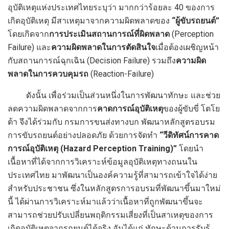
อุบัติเหตุแห่งประเทศไทยระบุว่า มากกว่าร้อยละ 40 ของการ
เกิดอุบัติเหตุ มีสาเหตุมาจากความผิดพลาดของ
“ผู้ขับรถยนต์”
โดยเกิดจาก
การประเมินสถานการณ์ที่ผิดพลาด
(Perception
Failure) และ
ความผิดพลาดในการตัดสินใจ
เมื่อต้องเผชิญหน้า
กับสถานการณ์ฉุกเฉิน (Decision Failure) รวมถึง
ความผิด
พลาดในการควบคุมรถ
(Reaction-Failure)
ดังนั้น เพื่อร่วมเป็นส่วนหนึ่งในการพัฒนาทักษะ และช่วย
ลดความผิดพลาดจากการ
คาดการณ์อุบัติเหตุ
ของผู้ขับขี่ โตโย
ต้า จึงได้ร่วมกับ กรมการขนส่งทางบก พัฒนาหลักสูตรอบรม
การขับรถยนต์อย่างปลอดภัย ด้วยการจัดทำ
“วีดิทัศน์การคาด
การณ์อุบัติเหตุ (Hazard Perception Training)”
โดยนำ
เนื้อหาที่ได้จากการวิเคราะห์ข้อมูลอุบัติเหตุทางถนนใน
ประเทศไทย มาพัฒนาเป็นองค์ความรู้ที่สามารถเข้าใจได้ง่าย
สำหรับประชาชน ซึ่งในหลักสูตรการอบรมที่พัฒนาขึ้นมาใหม่
นี้ ได้ผ่านการวิเคราะห์มาแล้วว่าเนื้อหาที่ถูกพัฒนาขึ้นจะ
สามารถช่วยปรับเปลี่ยนพฤติกรรมเสี่ยงที่เป็นสาเหตุของการ
เกิดอุบัติเหตุจากรถยนต์ได้จริง อันได้แก่ ทักษะด้านการรับรู้