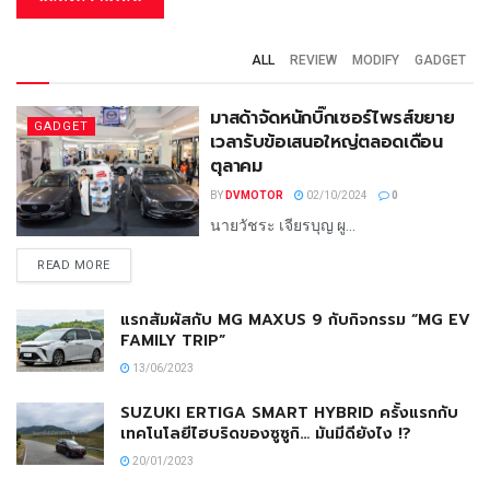
ALL
REVIEW
MODIFY
GADGET
มาสด้าจัดหนักบิ๊กเซอร์ไพรส์ขยาย
GADGET
เวลารับข้อเสนอใหญ่ตลอดเดือน
ตุลาคม
BY
DVMOTOR
02/10/2024
0
นายวัชระ เจียรบุญ ผู...
READ MORE
แรกสัมผัสกับ MG MAXUS 9 กับกิจกรรม “MG EV
FAMILY TRIP”
13/06/2023
SUZUKI ERTIGA SMART HYBRID ครั้งแรกกับ
เทคโนโลยีไฮบริดของซูซูกิ… มันมีดียังไง !?
20/01/2023