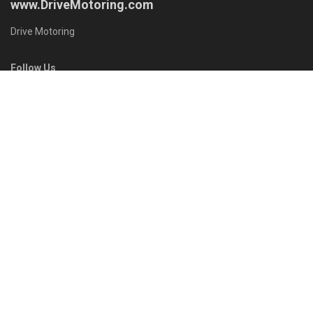
www.DriveMotoring.com
Drive Motoring
Follow Us
Browse by Category
Gadget
News
Modify
Review
Plugin Install
: Widget Tab Post needs JNews - View Counter to be
installed
Trending
Comments
Latest
SUZUKI XL7 ถ้าเอามาใช้งานในเมืองเป็นหลักจะดี
ไหม?… แล้วอัตราความสิ้นเปลืองจะไหวไหม !?
26/09/2022