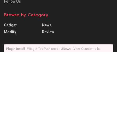
Follow Us
Browse by Category
Gadget
News
Modify
Review
Plugin Install
: Widget Tab Post needs JNews - View Counter to be
installed
Trending
Comments
Latest
SUZUKI XL7 ถ้าเอามาใช้งานในเมืองเป็นหลักจะดี
ไหม?… แล้วอัตราความสิ้นเปลืองจะไหวไหม !?
26/09/2022
Honda City SV รถดีที่น่าใช้ แต่ก็มีบางสิ่งที่ยังไม่
โดนใจ !!
16/03/2020