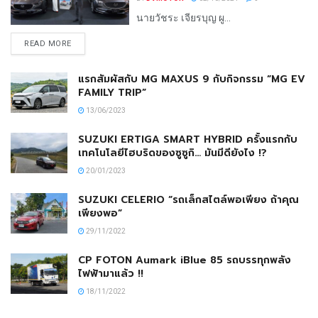
นายวัชระ เจียรบุญ ผู...
READ MORE
แรกสัมผัสกับ MG MAXUS 9 กับกิจกรรม “MG EV
FAMILY TRIP”
13/06/2023
SUZUKI ERTIGA SMART HYBRID ครั้งแรกกับ
เทคโนโลยีไฮบริดของซูซูกิ… มันมีดียังไง !?
20/01/2023
SUZUKI CELERIO “รถเล็กสไตล์พอเพียง ถ้าคุณ
เพียงพอ”
29/11/2022
CP FOTON Aumark iBlue 85 รถบรรทุกพลัง
ไฟฟ้ามาแล้ว !!
18/11/2022