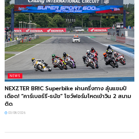
NEWS
NEXZTER BRIC Superbike ผ่านครึ่งทาง ลุ้นแชมป์
เดือด! “คาร์เบอร์รี-ธนัช” โชว์ฟอร์มโหดเข้าวิน 2 สนาม
ติด
03/08/2026