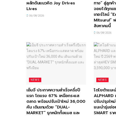
ผลักดันแนวคิด Joy Drives
ทาง” สู่ลูกค
Lives
จอยได้ทุกแช
เกอร์ไลน์ “
06/08/2026
Mitsuru!” ฟร
สิงหาคมนี้
06/08/2026
NEWS
NEWS
เอ็มจี ประกาศความสำเร็จครึ่งปี
โตโยต้าแน
แรก โตแรง 67% เหนือกระแส
ALPHARD แล
ตลาด พร้อมปรับเป้าใหม่ 36,000
ปรับปรุงใหม
คัน เดินเกมด้วย “DUAL-
แนะนำรุ่นย่
MARKET” รุกหนักทั้งแมส และ
SMART ราคา