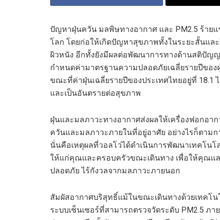
ปัญหาฝุ่นควัน มลพิษทางอากาศ และ PM2.5 ร้ายแรง
โลก โดยก่อให้เกิดปัญหาสุขภาพทั้งในระยะสั้นแ
ผิวหนัง อีกทั้งยังมีผลต่อพัฒนาการทางด้านสติป
กำหนดค่ามาตรฐานความปลอดภัยเฉลี่ยรายปีของฝุ่น 
ขณะที่ค่าฝุ่นเฉลี่ยรายปีของประเทศไทยอยู่ที่ 18.
และเป็นอันตรายต่อสุขภาพ
ฝุ่นและมลภาวะทางอากาศส่งผลให้เครื่องฟอกอากาศเป
ควันและมลภาวะภายในที่อยู่อาศัย อย่างไรก็ตามการ
นั่นคือเหตุผลที่วอลโว่ได้ดำเนินการพัฒนาเทคโ
ให้แก่คุณและครอบครัวขณะเดินทาง เพื่อให้คุณแ
ปลอดภัย ไร้กังวลจากมลภาวะภายนอก
สัมผัสอากาศบริสุทธิ์แม้ในขณะเดินทางด้วยเทคโนโ
ระบบเซ็นเซอร์ที่สามารถตรวจวัดระดับ PM2.5 ภ