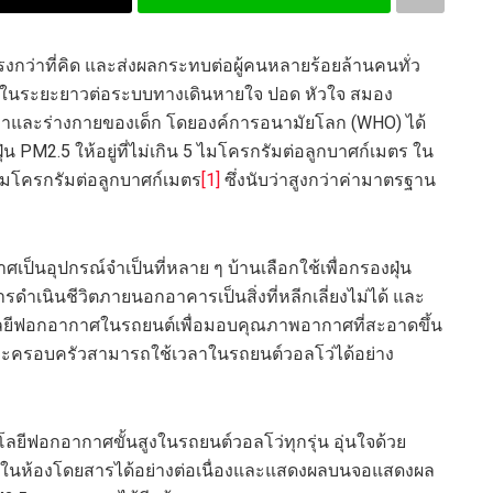
กว่าที่คิด และส่งผลกระทบต่อผู้คนหลายร้อยล้านคนทั่ว
ละในระยะยาวต่อระบบทางเดินหายใจ ปอด หัวใจ สมอง
ัญญาและร่างกายของเด็ก โดยองค์การอนามัยโลก (WHO) ได้
PM2.5 ให้อยู่ที่ไม่เกิน 5 ไมโครกรัมต่อลูกบาศก์เมตร ใน
1 ไมโครกรัมต่อลูกบาศก์เมตร
[1]
ซึ่งนับว่าสูงกว่าค่ามาตรฐาน
็นอุปกรณ์จำเป็นที่หลาย ๆ บ้านเลือกใช้เพื่อกรองฝุ่น
ดำเนินชีวิตภายนอกอาคารเป็นสิ่งที่หลีกเลี่ยงไม่ได้ และ
นโลยีฟอกอากาศในรถยนต์เพื่อมอบคุณภาพอากาศที่สะอาดขึ้น
ละครอบครัวสามารถใช้เวลาในรถยนต์วอลโว่ได้อย่าง
ลยีฟอกอากาศขั้นสูงในรถยนต์วอลโว่ทุกรุ่น อุ่นใจด้วย
ายในห้องโดยสารได้อย่างต่อเนื่องและแสดงผลบนจอแสดงผล