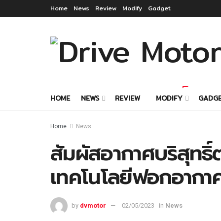
Home
News
Review
Modify
Gadget
HOME
NEWS
REVIEW
MODIFY
GADG
Home
News
สัมผัสอากาศบริสุทธ
เทคโนโลยีฟอกอากาศข
by
dvmotor
02/05/2023
in
News