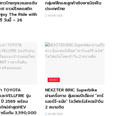
้าชาวไทยทุกเจเนอเรชัน
กลุ่มฟลีทและลูกค้าเชิงพาณิชย์ใน
ต! ดาวน์โหลดสติก
ประเทศไทย
Enjoy The Ride with
04/08/2026
ี วันนี้ – 26
NEWS
ะนำ TOYOTA
NEXZTER BRIC Superbike
ะVELLFIRE รุ่น
ผ่านครึ่งทาง ลุ้นแชมป์เดือด! “คาร์
่ ปี 2569 พร้อม
เบอร์รี-ธนัช” โชว์ฟอร์มโหดเข้าวิน
อยใหม่ล่าสุดHEV
2 สนามติด
เริ่มต้น 3,590,000
03/08/2026