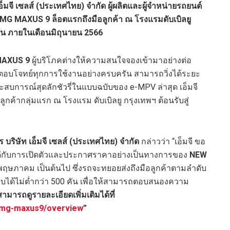
เอ็มจี เซลส์ (ประเทศไทย) จำกัด ผู้ผลิตและผู้จำหน่ายรถยนต์
MG MAXUS 9 ล็อตแรกถึงมือลูกค้า ณ โรงแรมดับเบิลยู
 คัน ภายในเดือนมิถุนายน 2566
AXUS 9
ผู้บริโภคต่างให้ความสนใจจองเข้ามาอย่างต่อ
ั่นที่ตอบโจทย์ทุกการใช้งานอย่างครบครัน สามารถวิ่งได้ระยะ
สบการณ์สุดลักชัวรี่ในแบบฉบับของ e-MPV ล่าสุด เอ็มจี
ลูกค้ากลุ่มแรก ณ โรงแรม ดับเบิลยู กรุงเทพฯ ต้อนรับสู่
ร บริษัท เอ็มจี เซลส์ (ประเทศไทย) จำกัด
กล่าวว่า “เอ็มจี ขอ
างดีกับการเปิดตัวและประกาศราคาอย่างเป็นทางการของ
NEW
ือนพฤษภาคม เป็นต้นไป ซึ่งรถจะทยอยส่งถึงมือลูกค้าตามลำดับ
ด้ไม่ต่ำกว่า 500 คัน เพื่อให้สามารถตอบสนองความ
สามารถดูรายละเอียดเพิ่มเติมได้ที่
-mg-maxus9/overview
”