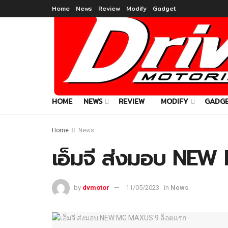
Home
News
Review
Modify
Gadget
HOME
NEWS
REVIEW
MODIFY
GADG
Home
News
เอ็มจี ส่งมอบ NE
by
dvmotor
11/05/2023
in
News