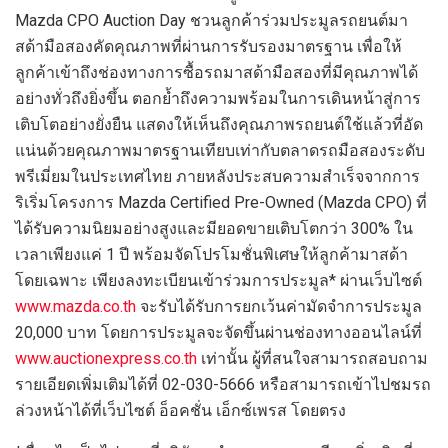
Mazda CPO Auction Day
ชวนลูกค้าร่วมประมูลรถยนต์มา
สด้ามือสองคัดคุณภาพที่ผ่านการรับรองมาตรฐาน เพื่อให้
ลูกค้าเข้าถึงช่องทางการซื้อรถมาสด้ามือสองที่มีค
ุณภาพได้
อย่างทั่วถึงยิ่งขึ้น
ตอกย้ำถึงความพร้อมในการเดิน
หน้าสู่การ
เติบโตอย่างยั่งยืน แสดงให้เห็นถึงคุณภาพรถยนต์ใช้แล้วที่อัด
แน่นด้วย
คุณภาพมาตรฐานเทียบเท่ากับตลาดรถมือสองระดับ
พรีเมี่ยมในประเทศไทย ภายหลังประสบความสำเร็จจากการ
ริเริ่มโครงการ
Mazda Certified Pre-Owned
(Mazda CPO)
ที่
ได้รับความนิยมอย่างสูงและมียอดขายเติบโตกว่า
300%
ใน
เวลาเพียงแค่
1
ปี พร้อมจัดโปรโมชั่นพิเศษให้ลูกค้ามาสด้า
โดยเฉพาะ เพียงลงทะเบียนเข้าร่วมการประมูล
*
ผ่านเว็บไซต์
www.mazda.co.th
จะรับได้รับการยกเว้นค่ามัดจำการประมูล
20,000
บาท โดยการประมูลจะจัดขึ้นผ่านช่องทางออนไลน์ที่
www.auctionexpress.co.th
เท่านั้น ผู้ที่สนใจสามารถสอบถาม
รายเอียดเพิ่มเติมได้ที่
02-030-5666
หรือสามารถเข้าไปชมรถ
ล่วงหน้าได้ที่เว็บไซต์ อ็อคชั่น เอ็กซ์เพรส โดยตรง