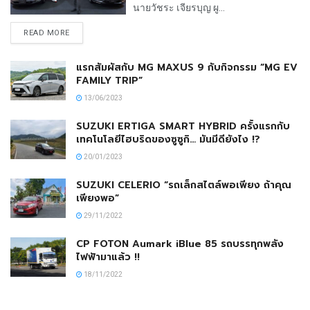
นายวัชระ เจียรบุญ ผู...
READ MORE
แรกสัมผัสกับ MG MAXUS 9 กับกิจกรรม “MG EV
FAMILY TRIP”
13/06/2023
SUZUKI ERTIGA SMART HYBRID ครั้งแรกกับ
เทคโนโลยีไฮบริดของซูซูกิ… มันมีดียังไง !?
20/01/2023
SUZUKI CELERIO “รถเล็กสไตล์พอเพียง ถ้าคุณ
เพียงพอ”
29/11/2022
CP FOTON Aumark iBlue 85 รถบรรทุกพลัง
ไฟฟ้ามาแล้ว !!
18/11/2022