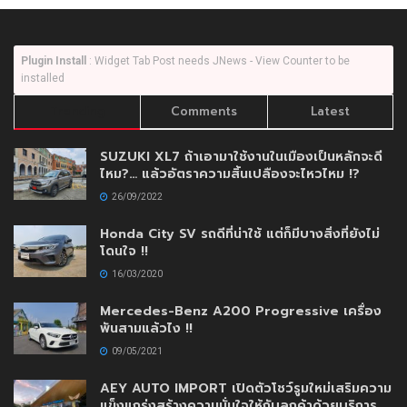
Plugin Install
: Widget Tab Post needs JNews - View Counter to be
installed
Trending
Comments
Latest
SUZUKI XL7 ถ้าเอามาใช้งานในเมืองเป็นหลักจะดี
ไหม?… แล้วอัตราความสิ้นเปลืองจะไหวไหม !?
26/09/2022
Honda City SV รถดีที่น่าใช้ แต่ก็มีบางสิ่งที่ยังไม่
โดนใจ !!
16/03/2020
Mercedes-Benz A200 Progressive เครื่อง
พันสามแล้วไง !!
09/05/2021
AEY AUTO IMPORT เปิดตัวโชว์รูมใหม่เสริมความ
แข็งแกร่งสร้างความมั่นใจให้กับลูกค้าด้วยบริการ