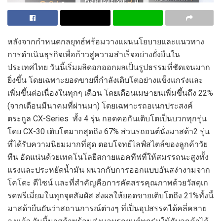
หลังจากกำหนดกลยุทธ์พร้อมวางแผน
นโยบายและแนว
ทาง
การดำเนินธุรกิจเพื่อก้าวสู่ความสำเร็จ
อย่าง
ยั่งยืน
ใน
ประเทศไทย วันนี้เริ่มผลิดอกออกผลเป็นรูปธรรมที่ชัดเจน
มาก
ยิ่ง
ขึ้น
โดยเฉพาะ
ยอดขายที่กำลังเติบโต
อย่างแข็งแกร่งและ
เพิ่มขึ้นต่อเนื่องในทุกๆ
เดือน
โดย
เดือนเม
ษายน
เพิ่มขึ้น
ถึง
22%
(
จากเดือนมีนาคมที่ผ่านมา
)
โดยเฉพาะ
รถอเนกประสงค์
ตระกูล
CX-Series
ทั้ง
4
รุ่น กอดคอกันเติบโตเป็นบวกทุกรุ่น
โดย
CX-30
เติบ
โตมาก
สุดถึง
67%
ส่วนรถยนต์นั่งมาสด้า
2
รุ่น
ที่ได้รับค
วา
มนิยมมากที่สุด ตอบโจทย์
ไลฟ์สไตล์ของลูกค้า
วัย
ทีน
อัดแน่นด้วย
เทคโนโลยี
สกายแอคทีฟ
ที่ให้สมรรถนะสูง
ทั้ง
แรงและประหยัดน้ำมัน
ผนวกกับ
การออกแบบ
อัน
สง่างามจาก
โคโดะ ดีไซน์ และที่สำคัญคือ
การคัดสรรคุณภาพด้วย
วัสดุเก
รดพรีเมี่ยม
ในทุกจุดสัมผัส
ส่งผลให้ยอดขาย
เติบโต
ถึง
21%
ทั้งนี้
มาสด้ายืนยันว่าสถานการณ์ต่างๆ
ที่เป็นอุปสรรคได้คลี่คลาย