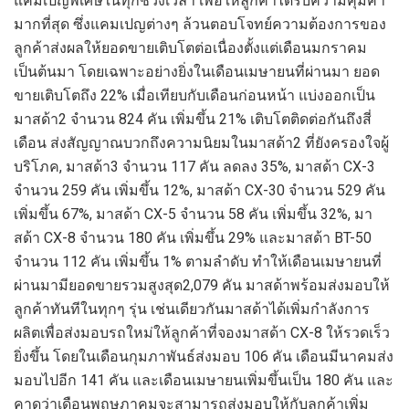
แคมเปญพิเศษในทุกช่วงเวลา
เพื่อให้ลูกค้าได้รับความคุ
้มค่า
มากที่สุด ซึ่งแคมเปญต่างๆ
ล้วนตอบโจทย์
ความต้องการของ
ลูกค้า
ส่งผลให้ยอดขาย
เติบโต
ต่อเนื่องตั้งแต่เดือนมกราคม
เป็นต้นมา
โดยเฉพาะ
อย่างยิ่งในเดือนเมษายนที่ผ่านมา
ยอด
ขายเติบโตถึง
22%
เมื่อเทียบกับเดือนก่อนหน้า
แบ่งออกเป็น
มาสด้า
2
จำนวน
824
คัน
เพิ่มขึ้น
21%
เติบโตติดต่อกัน
ถึง
สี่
เดือน
ส่งสัญญาณบวกถึงความนิยมในมาสด้า
2
ที่ยังครองใจผู้
บริโภค
,
มาสด้า
3
จำนวน
117
คัน ลดลง
35%,
มาสด้า
CX-3
จำนวน
259
คัน เพิ่มขึ้น
12%,
มาสด้า
CX-30
จำนวน
529
คัน
เพิ่มขึ้น
67%,
มาสด้า
CX-5
จำนวน
58
คัน เพิ่มขึ้น
32%,
มา
สด้า
CX-8
จำนวน
180
คัน เพิ่มขึ้น
29%
และมาสด้า
BT-50
จำนวน
112
คัน เพิ่มขึ้น
1%
ตามลำดับ
ทำ
ให้
เดือนเมษายนที่
ผ่านมา
มี
ยอดขายรวมสูงสุด
2,079
คัน
มาสด้าพร้อมส่งมอบให้
ลูกค้า
ทันที
ในทุกๆ รุ่น
เช่นเดียวกันมาสด้าได้
เพิ่ม
กำลังการ
ผลิต
เพื่อส่งมอบรถ
ใหม่
ให้ลูกค้าที่จองมาสด้า
CX-8
ให้รวดเร็ว
ยิ่งขึ้น โดยในเดือน
กุมภาพันธ์ส่งมอบ
106
คัน เดือน
มีนาคมส่ง
มอบไป
อีก
141
คัน และเดือนเมษายน
เพิ่มขึ้นเป็น
180
คัน
และ
คาดว่าเดือนพฤษภาคมจะสามารถส่งมอบให้กับลูกค้าเพิ่ม