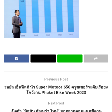
Previous Post
รอยัล เอ็นฟีลด์ นำ Super Meteor 650 ครูซเซอร์ระดับเรือธง
โชว์งาน Phuket Bike Week 2023
Next Post
เปิดตัว “นิสสัน อัลเมร่า ใหม่” บุกตลาดคอมแพคซีดาน