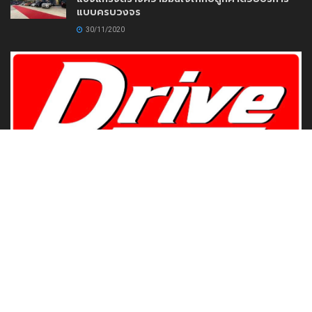
แบบครบวงจร
30/11/2020
www.DriveMotoring.com
Drive Motoring
Follow Us
Browse by Category
Gadget
News