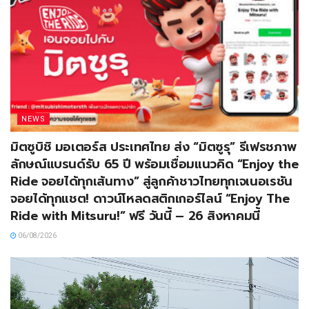
NEWS
มิตซูบิชิ มอเตอร์ส ประเทศไทย ส่ง “มิตซูรุ” รีเฟรชภาพ
ลักษณ์แบรนด์รับ 65 ปี พร้อมเชื่อมแนวคิด “Enjoy the
Ride จอยได้ทุกเส้นทาง” สู่ลูกค้าชาวไทยทุกเจเนอเรชัน
จอยได้ทุกแชต! ดาวน์โหลดสติกเกอร์ไลน์ “Enjoy The
Ride with Mitsuru!” ฟรี วันนี้ – 26 สิงหาคมนี้
06/08/2026