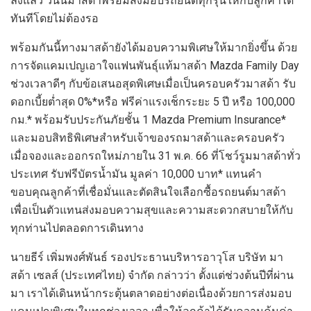
ลงแล้ว วันนี้มาสด้าพร้อมส่งมอบรถยนต์ทุกรุ่นให้กับลูกค้าได้
ทันที
โดย
ไม่ต้องรอ
พร้อม
กันนี้ทางมาสด้ายังได้
มอบความพิเศษ
ให้
มากยิ่งขึ้น
ด้วย
การจัดแคมเปญ
เอาใจแฟนพันธุ์แท้มาสด้า
Mazda Family
Day
ช่วงเวลาดีๆ
กับข้อเสนอสุดพิเศษเมื่อเป็นครอบครัวมาสด้า รับ
ดอกเบี้ยต่ำสุด
0%*
หรือ ฟรีค่าแรงเช็กระยะ
5
ปี หรือ
100,000
กม
.*
พร้อมรับประกันภัยชั้น
1 Mazda Premium Insurance*
และมอบสิทธิพิเศษสำหรับเจ้าของรถมาสด้าและครอบครัว
เมื่อจองและออกรถใหม่ภายใน
31
พ
.
ค
. 66
ที่โชว์รูมมาสด้าทั่ว
ประเทศ รับฟรีบัตรน้ำมัน มูลค่า
10
,
000
บาท
*
แทนคำ
ขอบคุณลูกค้าที่เชื่อมั่นและตัดสินใจเลือกซื้อรถยนต์มาสด้า
เพื่อเป็นตัวแทนส่งมอบความสุขและความสะดวกสบายให้กับ
ทุกท่านไปตลอดการเดินทาง
นายธีร์ เพิ่มพงศ์พันธ์ รองประธานบริหารอาวุโส บริษัท มา
สด้า เซลส์ (ประเทศไทย) จำกัด
กล่าวว่า
ตั้งแต่ช่วงต้นปีที่ผ่าน
มา เราได้เด
ินหน้ากระตุ้นตลาดอย่างต่อเนื่อง
ด้วยการส่งมอบ