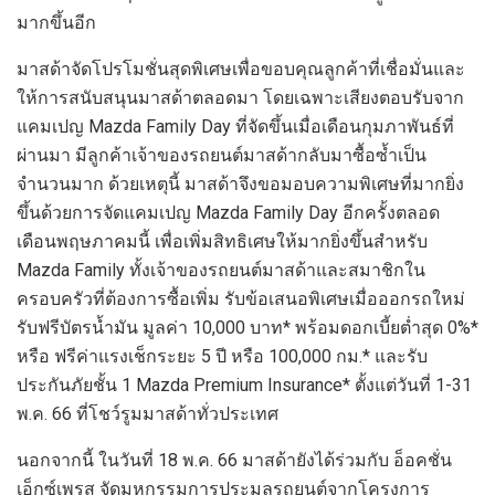
มากขึ้น
อีก
มาสด้า
จัดโปรโมชั่นสุดพิเศษเพื่อ
ขอบคุ
ณลูกค้าที่
เชื่อมั่นและ
ให้การสนับสนุนมาสด้าตลอดมา
โดยเฉพาะ
เสียง
ตอบรับจาก
แคมเปญ
Mazda Family Day
ที่จัดขึ้นเมื่อ
เดือนกุมภาพันธ์ที่
ผ่านมา มีลูกค้าเจ้าของรถยนต์มาสด้ากลับมาซื้อซ้ำเป็น
จำนวนมาก ด้วยเหตุนี้ มาสด้าจึงขอมอบความพิเศษที่มากยิ่ง
ขึ้นด้วยการจัดแคมเปญ
Mazda Family
Day
อีกครั้ง
ตลอด
เดือนพฤษภาคมนี้
เพื่อเพิ่มสิทธิเศษ
ให้มากยิ่งขึ้น
สำหรับ
Mazda Family
ทั้งเจ้าของรถยนต์มาสด้าและสมาชิกใน
ครอบครัวที่ต้องการซื้อเพิ่ม
รับ
ข้อเสนอพิเศษเมื่อออกรถใหม่
รับฟรีบัตรน้ำมัน
มูลค่า
10
,
000
บาท
*
พร้อม
ดอกเบี้ยต่ำสุด
0%*
หรือ ฟรีค่าแรงเช็กระยะ
5
ปี หรือ
100,000
กม
.*
และรับ
ประกันภัยชั้น
1 Mazda Premium Insurance*
ตั้งแต่วันที่
1-31
พ
.
ค
. 66
ที่โชว์รูมมาสด้าทั่วประเทศ
นอกจากนี้ ในวันที่
18
พ
.
ค
. 66
มาสด้ายังได้ร่วมกับ
อ็อคชั่น
เอ็กซ์เพรส จัดมหกรรมการประมูลรถยนต์จากโครงการ