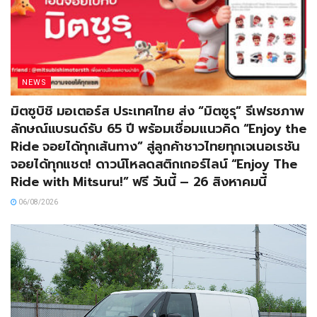
NEWS
มิตซูบิชิ มอเตอร์ส ประเทศไทย ส่ง “มิตซูรุ” รีเฟรชภาพ
ลักษณ์แบรนด์รับ 65 ปี พร้อมเชื่อมแนวคิด “Enjoy the
Ride จอยได้ทุกเส้นทาง” สู่ลูกค้าชาวไทยทุกเจเนอเรชัน
จอยได้ทุกแชต! ดาวน์โหลดสติกเกอร์ไลน์ “Enjoy The
Ride with Mitsuru!” ฟรี วันนี้ – 26 สิงหาคมนี้
06/08/2026