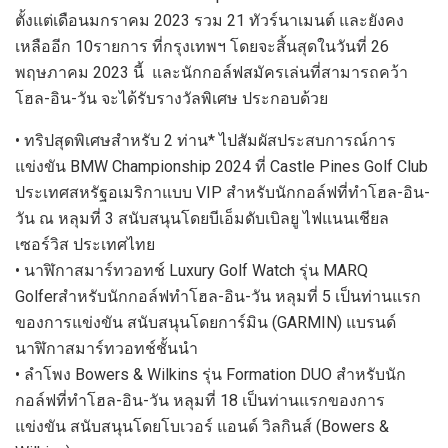
ตั้งแต่เดือน
มกราคม
202
3
รวม
2
1
ทัวร์นาเมนต์ และยังคง
เหลืออีก
10
รายการ ที่
กรุงเทพฯ
โดยจะสิ้นสุดในวันที่
26
พฤษภาคม
2023
นี้
และ
นักกอล์ฟสมัครเล่น
ที่สามารถ
คว้า
โฮล-อิน-วัน
จะได้รับรางวัล
พิเศษ
ประกอบด้วย
•
ทริปสุดพิเศษ
สำหรับ 2 ท่าน
*
ไปสัมผัสประสบการณ์การ
แข่งขัน
BMW Championship
2024 ที่
Castle Pines Golf Club
ปร
ะ
เทศสหรัฐอเมริก
าแบบ
VIP
สำหรับนักกอล์ฟที่
ทำโฮล-อิน-
วัน
ณ
หลุมที่
3
สนับสนุนโดยบีเอ็มดับเบิลยู ไฟแนนเชียล
เซอร์วิส
ประเทศไทย
•
นาฬิกาสมาร์ทวอทช์
Luxury Golf Watch
รุ่น
MARQ
Golfer
สำหรับนักกอล์ฟ
ทำโฮล-อิน-วัน
หลุมที่
5
เป็นท่านแรก
ของการแข่งขัน สนับสนุนโดยการ์มิน (
GARMIN
)
แบรนด์
นาฬิกาสมาร์ทวอทช์ชั้นนำ
•
ลำโพง
Bowers & Wilkins
รุ่น
Formation DUO
สำหรับ
นัก
กอล์ฟที่
ทำโฮล-อิน-วัน
หลุมที่
18
เป็นท่านแรกของการ
แข่งขัน
สนับสนุนโดย
โบเวอร์ แอนด์ วิลกินส์ (
Bowers &