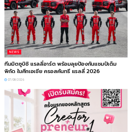
NEWS
ทีมมิตซูบิชิ แรลลี่อาร์ต พร้อมลุยป้องกันแชมป์เต็ม
พิกัด ในศึกเอเชีย ครอสคันทรี แรลลี่ 2026
07/08/2026