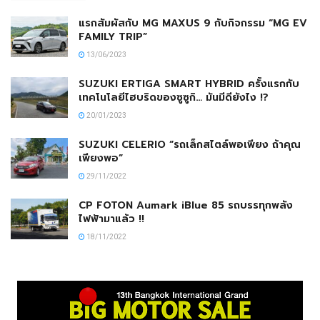
แรกสัมผัสกับ MG MAXUS 9 กับกิจกรรม “MG EV
FAMILY TRIP”
13/06/2023
SUZUKI ERTIGA SMART HYBRID ครั้งแรกกับ
เทคโนโลยีไฮบริดของซูซูกิ… มันมีดียังไง !?
20/01/2023
SUZUKI CELERIO “รถเล็กสไตล์พอเพียง ถ้าคุณ
เพียงพอ”
29/11/2022
CP FOTON Aumark iBlue 85 รถบรรทุกพลัง
ไฟฟ้ามาแล้ว !!
18/11/2022