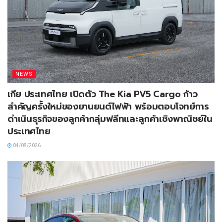
NEWS
เกีย ประเทศไทย เปิดตัว The Kia PV5 Cargo ก้าว
สำคัญครั้งใหม่ของยานยนต์ไฟฟ้า พร้อมตอบโจทย์การ
ดำเนินธุรกิจของลูกค้ากลุ่มฟลีทและลูกค้าเชิงพาณิชย์ใน
ประเทศไทย
04/08/2026