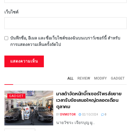
เว็บไซต์
บันทึกชื่อ, อีเมล และชื่อเว็บไซต์ของฉันบนเบราว์เซอร์นี้ สำหรับ
การแสดงความเห็นครั้งถัดไป
ALL
REVIEW
MODIFY
GADGET
มาสด้าจัดหนักบิ๊กเซอร์ไพรส์ขยาย
GADGET
เวลารับข้อเสนอใหญ่ตลอดเดือน
ตุลาคม
BY
DVMOTOR
02/10/2024
0
นายวัชระ เจียรบุญ ผู...