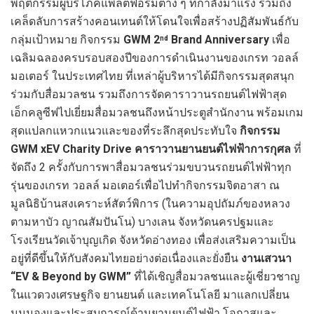
พฤติกรรมผู้บริโภคแพลตฟอร์มต่าง ๆ ที่กำลังมาแรง รวมถึง
เคล็ดลับการสร้างคอนเทนต์ให้โดนใจเพื่อสร้างปฏิสัมพันธ์กับ
กลุ่มเป้าหมาย กิจกรรม
GWM 2
Brand Anniversary
เพื่อ
nd
เฉลิมฉลองครบรอบสองปีของการดำเนินงานของเกรท วอลล์
มอเตอร์ ในประเทศไทย ที่เหล่าผู้บริหารได้มีกิจกรรมสุดสนุก
ร่วมกับสื่อมวลชน รวมถึงการจัดคาราวานรถยนต์ไฟฟ้าสุด
เอ็กคลูซีฟไปเยี่ยมสื่อมวลชนถึงหน้าประตูสำนักงาน พร้อมเกม
สุดแปลกแหวกแนวและของที่ระลึกสุดประทับใจ
กิจกรรม
GWM xEV Charity Drive คาราวานยานยนต์ไฟฟ้าการกุศล
ที่
จัดถึง 2 ครั้งกับการพาสื่อมวลชนร่วมขบวนรถยนต์ไฟฟ้าทุก
รุ่นของเกรท วอลล์ มอเตอร์เพื่อไปทำกิจกรรมจิตอาสา ณ
มูลนิธิบ้านสงเคราะห์สัตว์พิการ (ในความอุปถัมภ์ของหลวง
ตามหาบัว ญาณสัมปันโน) บางเลน จังหวัดนครปฐมและ
โรงเรียนวัดเจ้าบุญเกิด จังหวัดอ่างทอง เพื่อส่งเสริมความเป็น
อยู่ที่ดีขึ้นให้กับสังคมไทยอย่างต่อเนื่องและยั่งยืน
งานเสวนา
“
EV & Beyond by GWM”
ที่ได้เชิญสื่อมวลชนและผู้เชี่ยวชาญ
ในแวดวงเศรษฐกิจ ยานยนต์ และเทคโนโลยี มาแลกเปลี่ยน
มุมมองและประสบการณ์ด้านยานยนต์ไฟฟ้า โอกาสและ