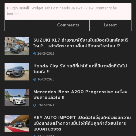
Plugin Install
: Widget Tab Post needs JNews - View Counter to be
installed
Trending
Comments
Latest
SUZUKI XL7 ถ้าเอามาใช้งานในเมืองเป็นหลักจะดี
ไหม?… แล้วอัตราความสิ้นเปลืองจะไหวไหม !?
26/09/2022
Honda City SV รถดีที่น่าใช้ แต่ก็มีบางสิ่งที่ยังไม่
โดนใจ !!
16/03/2020
Mercedes-Benz A200 Progressive เครื่อง
พันสามแล้วไง !!
09/05/2021
AEY AUTO IMPORT เปิดตัวโชว์รูมใหม่เสริมความ
แข็งแกร่งสร้างความมั่นใจให้กับลูกค้าด้วยบริการ
แบบครบวงจร