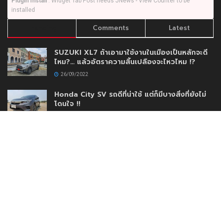
Plugin Install
: Widget Tab Post needs JNews - View Counter to be
installed
Trending
Comments
Latest
SUZUKI XL7 ถ้าเอามาใช้งานในเมืองเป็นหลักจะดี
ไหม?… แล้วอัตราความสิ้นเปลืองจะไหวไหม !?
26/09/2022
Honda City SV รถดีที่น่าใช้ แต่ก็มีบางสิ่งที่ยังไม่
โดนใจ !!
16/03/2020
Mercedes-Benz A200 Progressive เครื่อง
พันสามแล้วไง !!
09/05/2021
AEY AUTO IMPORT เปิดตัวโชว์รูมใหม่เสริมความ
แข็งแกร่งสร้างความมั่นใจให้กับลูกค้าด้วยบริการ
แบบครบวงจร
30/11/2020