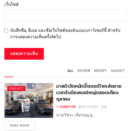
เว็บไซต์
บันทึกชื่อ, อีเมล และชื่อเว็บไซต์ของฉันบนเบราว์เซอร์นี้ สำหรับ
การแสดงความเห็นครั้งถัดไป
ALL
REVIEW
MODIFY
GADGET
มาสด้าจัดหนักบิ๊กเซอร์ไพรส์ขยาย
GADGET
เวลารับข้อเสนอใหญ่ตลอดเดือน
ตุลาคม
BY
DVMOTOR
02/10/2024
0
นายวัชระ เจียรบุญ ผู...
READ MORE