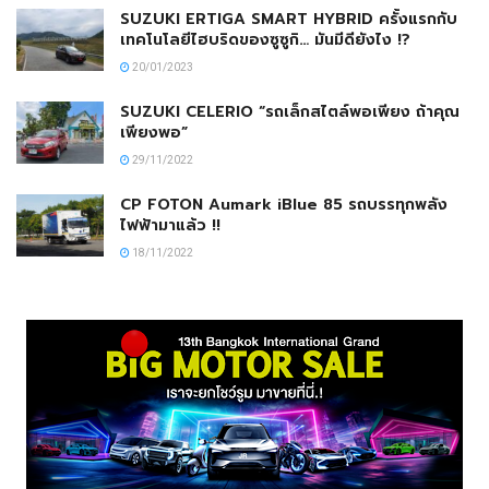
SUZUKI ERTIGA SMART HYBRID ครั้งแรกกับ
เทคโนโลยีไฮบริดของซูซูกิ… มันมีดียังไง !?
20/01/2023
SUZUKI CELERIO “รถเล็กสไตล์พอเพียง ถ้าคุณ
เพียงพอ”
29/11/2022
CP FOTON Aumark iBlue 85 รถบรรทุกพลัง
ไฟฟ้ามาแล้ว !!
18/11/2022