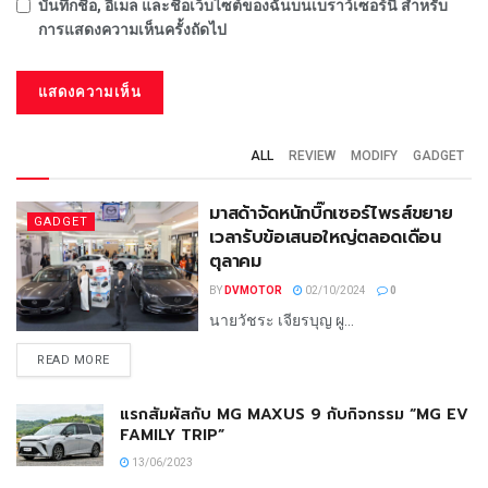
บันทึกชื่อ, อีเมล และชื่อเว็บไซต์ของฉันบนเบราว์เซอร์นี้ สำหรับ
การแสดงความเห็นครั้งถัดไป
ALL
REVIEW
MODIFY
GADGET
มาสด้าจัดหนักบิ๊กเซอร์ไพรส์ขยาย
GADGET
เวลารับข้อเสนอใหญ่ตลอดเดือน
ตุลาคม
BY
DVMOTOR
02/10/2024
0
นายวัชระ เจียรบุญ ผู...
READ MORE
แรกสัมผัสกับ MG MAXUS 9 กับกิจกรรม “MG EV
FAMILY TRIP”
13/06/2023