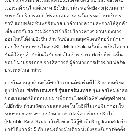
เจอร์ แร็พเตอร์ ตัวเลือกเครื่องยนต์ ดีเซล 2.0L และฟอร์ด เอ
เวอเรสต์ รุ่นไวลด์แทรค ยิ่งไปกว่านั้น ฟอร์ดยังคงมุ่งเน้นการ
ยกระดับบริการแบบ ‘พร้อมเสมอ’ นำนวัตกรรมด้านบริการ
อาทิ แอปพลิเคชันฟอร์ดพาส มาอำนวยความสะดวกให้ลูกค้า
เชื่อมต่อกับรถ รวมถึงการเข้าถึงบริการต่างๆ ผ่านช่องทาง
ออนไลน์ได้ง่ายยิ่งขึ้น สำหรับข้อเสนอสุดพิเศษที่ฟอร์ดนำมา
มอบให้กับทุกท่านในงานBIG Motor Sale ครั้งนี้ จะเป็นโอกาส
อันดีให้ลูกค้าตัดสินใจจับจองเป็นเจ้าของรถฟอร์ดที่ท่านชื่น
ชอบ” นายอรรถกร จารุศิลาวงศ์ ผู้อำนวยการฝ่ายขาย ฟอร์ด
ประเทศไทย กล่าว
ภายในงานลูกค้าจะได้พบกับรถยนต์ฟอร์ดที่ได้รับความนิยม
สูง นำโดย
ฟอร์ด เรนเจอร์ รุ่นสตอร์มแทรค
รุ่นย่อยใหม่ล่าสุด
ของเรนเจอร์ที่ออกแบบมาเพื่อตอบโจทย์ไลฟ์สไตล์สุดท้าทาย
ไปอีกขั้น ด้วยนวัตกรรมและเทคโนโลยีที่ไม่เคยมีมาก่อนใน
รถกระบะ อย่างราวหลังคาและสปอร์ตบาร์แบบปรับได้
(Flexible Rack System) เพื่อช่วยให้ผู้ขับขี่ปรับรูปแบบสปอร์ต
บาร์ได้มากถึง 5 ตำแหน่งด้วยมือเดียว ทั้งยังรองรับการติดตั้ง