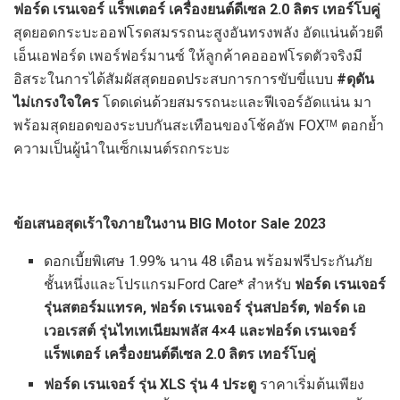
ฟอร์ด เรนเจอร์ แร็พเตอร์ เครื่องยนต์ดีเซล
2.0 ลิตร เทอร์โบคู่
สุดยอดกระบะออฟโรดสมรรถนะสูงอันทรงพลัง อัดแน่นด้วยดี
เอ็นเอฟอร์ด เพอร์ฟอร์มานซ์ ให้ลูกค้าคอออฟโรดตัวจริงมี
อิสระในการได้สัมผัสสุดยอดประสบการการขับขี่แบบ
#ดุดัน
ไม่เกรงใจใคร
โดดเด่นด้วยสมรรถนะและฟีเจอร์อัดแน่น มา
พร้อมสุดยอดของระบบกันสะเทือนของโช้คอัพ FOX
ตอกย้ำ
TM
ความเป็นผู้นำในเซ็กเมนต์รถกระบะ
ข้อเสนอสุดเร้าใจภายในงาน
BIG Motor Sale 2023
ดอกเบี้ยพิเศษ 1.99% นาน 48 เดือน พร้อมฟรีประกันภัย
ชั้นหนึ่งและโปรแกรมFord Care* สำหรับ
ฟอร์ด เรนเจอร์
รุ่นสตอร์มแทรค
,
ฟอร์ด เรนเจอร์ รุ่นสปอร์ต
,
ฟอร์ด เอ
เวอเรสต์ รุ่นไทเทเนียมพลัส
4×4 และ
ฟอร์ด เรนเจอร์
แร็พเตอร์ เครื่องยนต์ดีเซล
2.0 ลิตร เทอร์โบคู่
ฟอร์ด เรนเจอร์ รุ่น
XLS รุ่น 4 ประตู
ราคาเริ่มต้นเพียง