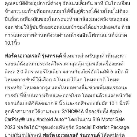
คุณสมบัติด้วยอุปกรณ์ต่างๆ อัดแน่นเต็มคัน อาทิ บันไดเหยียบ
ข้างกระบะท้ายที่ออกแบบมาให้ขึ้นสู่ตัวรถได้ง่ายโดยไม่ต้อง
ปีนล้อรถเพื่อหยิบของในกระบะท้าย กล้องมองหลังขณะถอย
จอด ช่วยให้ผู้ขับขี่ถอยจอดแบบเข้าซองได้อย่างปลอดภัย ด้วย
การแสดงภาพด้านหลังรถผ่านหน้าจออินโฟเทนเมนต์ขนาด
10.1นิ้ว
ฟอร์ด เอเวอเรสต์ รุ่นเทรนด์
ที่เหมาะสำหรับลูกค้าที่มองหา
รถยนต์นั่งอเนกประสงค์ในราคาสุดคุ้ม ขุมพลังเครื่องยนต์
ดีเซล 2.0 ลิตร เทอร์โบเดี่ยว ผสานกับเกียร์อัตโนมัติ 6 สปีด มี
โหมดการขับขี่ให้เลือก 4 โหมด ได้แก่ โหมดปกติ โหมด
ประหยัด โหมดลากจูง และโหมดทางลื่น ช่วยเพิ่มสมรรถนะ
การขับขี่ทั้งบนทางเรียบและออฟโรด โดดเด่นด้วยแผงหน้าปัด
รถยนต์แบบดิจิทัลขนาด 8 นิ้ว และจอสีระบบสัมผัส 10.1 นิ้วที่
ลูกค้าสามารถใช้งานระบบ SYNC®4A ที่รองรับทั้ง Apple
CarPlay® และ Android Auto™ โดยในงาน BIG Motor Sale
2023 ฟอร์ดได้นำชุดแต่งแท้ฟอร์ด Special Exterior Package
มาเสริมรูปลักษณ์
ฟอร์ด เอเวอเรสต์ รุ่นเทรนด์
ให้ดูสปอร์ต