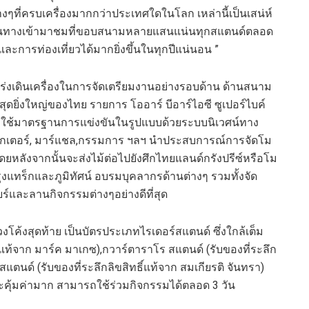
งๆที่ครบเครื่องมากกว่าประเทศใดในโลก เหล่านี้เป็นเสน่ห์
้เดินทางเข้ามาชมที่ขอบสนามหลายแสนแน่นทุกสแตนด์ตลอด
และการท่องเที่ยวได้มากยิ่งขึ้นในทุกปีแน่นอน ”
คงเร่งเดินเครื่องในการจัดเตรียมงานอย่างรอบด้าน ด้านสนาม
ดยิ่งใหญ่ของไทย รายการ โออาร์ บีอาร์ไอซี ซูเปอร์ไบค์
ึ่งใช้มาตรฐานการแข่งขันในรูปแบบด้วยระบบนิเวศน์ทาง
เรกเตอร์, มาร์แชล,กรรมการ ฯลฯ นำประสบการณ์การจัดโม
หลังจากนั้นจะส่งไม้ต่อไปยังศึกไทยแลนด์กรังปรีซ์หรือโม
งแทร็กและภูมิทัศน์ อบรมบุคลากรด้านต่างๆ รวมทั้งจัด
์และลานกิจกรรมต่างๆอย่างดีที่สุด
โค้งสุดท้าย เป็นบัตรประเภทไรเดอร์สแตนด์ ซึ่งใกล้เต็ม
ธิ์แท้จาก มาร์ค มาเกซ),กวาร์ตาราโร สแตนด์ (รับของที่ระลึก
แตนด์ (รับของที่ระลึกลิขสิทธิ์แท้จาก สมเกียรติ จันทรา)
ละคุ้มค่ามาก สามารถใช้ร่วมกิจกรรมได้ตลอด 3 วัน