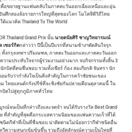
ย เพื่อขยายฐานแฟนคลับในภาคตะวันออกเฉียงเหนือและอุ่น
ขันศึกสองล้อรายการใหญ่ที่สุดของโลก โมโตจีพีวิถีไทย
ายใต้แนวคิด Thailand To The World
Thailand Grand Prix นั้น
นายตนัยศิริ ชาญวิทยารมณ์
 เซอร์กิต
กล่าวว่า ปีนี้เป็นปีแรกที่สนามช้างฯตัดสินใจรุก
ต่างๆ ทั้งกรุงเทพฯ ปริมณฑล, ภาคตะวันออกและภาคตะวันออก
นชม ความประทับใจจากผู้ร่วมงานอย่างมาก จบกิจกรรมทั้งสิ้น 3
นักบิดที่ตนชื่นชอบ รวมทั้งเชียร์ ก้อง สมเกียรติ จันทรา นัก
องยอมรับว่ากำลังใจเป็นสิ่งสำคัญในการคว้าชัยชนะของ
ม ไทยแลนด์กรังปรีซ์ที่จะชิงชัยกันปลายเดือนตุลาคมนี้ ใน
ิดไปสู่ทุกภูมิภาคทั่วไทย
รณ์จนเป็นที่กล่าวถึงและจดจำ จนได้รับรางวัล Best Grand
าย ที่สำคัญที่สุดคือกระแสความนิยมของแฟนความเร็วที่ได้
นิดกีฬาที่เป็นที่ชื่นชอบ น่าติดตามไม่น้อยกว่ากีฬาชนิดอื่น
ะทวีความสนุกเข้มข้นขึ้น รวมถึงอัตลักษณ์ความเป็นไทยที่