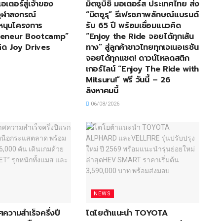
เอเตอร์สู่เจ้าของ
มิตซูบิชิ มอเตอร์ส ประเทศไทย ส่ง
อจุฬาลงกรณ์
“มิตซูรุ” รีเฟรชภาพลักษณ์แบรนด์
หนุนโครงการ
รับ 65 ปี พร้อมเชื่อมแนวคิด
reneur Bootcamp”
“Enjoy the Ride จอยได้ทุกเส้น
ิด Joy Drives
ทาง” สู่ลูกค้าชาวไทยทุกเจเนอเรชัน
จอยได้ทุกแชต! ดาวน์โหลดสติก
เกอร์ไลน์ “Enjoy The Ride with
Mitsuru!” ฟรี วันนี้ – 26
สิงหาคมนี้
06/08/2026
NEWS
ศความสำเร็จครึ่งปี
โตโยต้าแนะนำ TOYOTA