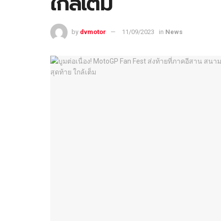
ใกล้เต็ม
by
dvmotor
11/09/2023
in
News