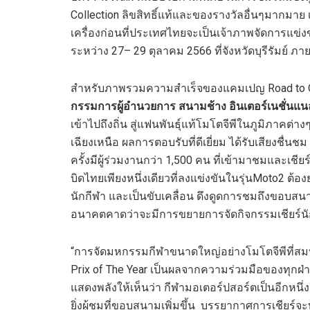
Collection ลิขสิทธิ์แท้และของรางวัลอื่นๆมากมา
เครื่องก่อนที่ประเทศไทยจะเป็นเจ้าภาพจัดการแข่ง
ระหว่าง 27– 29 ตุลาคม 2566 ที่จังหวัดบุรีรัมย์ ภ
สำหรับภาพรวมความสำเร็จของแคมเปญ Road to OR 
กรรมการผู้อำนวยการ สนามช้าง อินเตอร์เนชั่นแนล
เข้าไปถึงถิ่น สู่แฟนพันธุ์แท้โมโตจีพีในภูมิภาค
เฉียงเหนือ ผลการตอบรับที่ดีเยี่ยม ได้รับเสียงชื่
ครั้งมีผู้ร่วมงานกว่า 1,500 คน ที่เข้ามาชมและเชียร์
บิดไทยเพียงหนึ่งเดียวที่ลงแข่งขันในรุ่นMoto2 ต้
นักกีฬา และเป็นขับเคลื่อน ดึงดูดการชมถึงขอบสนา
อนาคตคาดว่าจะมีการขยายการจัดกิจกรรมเชียร์นักบ
“การจัดมหกรรมกีฬาขนาดใหญ่อย่างโมโตจีพีที่สมบู
Prix of The Year เป็นผลจากความร่วมมือของทุกฝ่
แสดงพลังให้เห็นว่า กีฬามอเตอร์ปสอร์ตเป็นอีกหนึ่งช
ยิ่งผู้ชมที่ขอบสนามเพิ่มขึ้น บรรยากาศการเชียร์จ