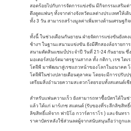
สอดร้อยไปกับการจัดการแข่งขัน มีกิจกรรมเสริมต่า
ดึงดูดแฟนๆ ทั้งจากต่างจังหวัดแลต่างประเทศให
ทั้ง 3 วัน สามารถสร้างมูลค่าเพิ่มทางด้านเศรษฐกิจ
ทั้งนี้ ในช่วงเดือนกันยายน ฝ่ายจัดการแข่งขันยัง
ช้างฯ ในฐานะสนามแข่งขัน ยังมีศึกสองล้อรายการสุ
สนามตัดสินแชมป์ประจำปี วันที่ 21-24 กันยายน ซ
มอเตอร์สปอร์ตมาตรฐานสากล ทั้ง กติกา, เรซ ได
โตจีพี มาพัฒนาสู่เรซแถวหน้าของโลกในอนาคต โดย
โตจีพีในช่วงปลายเดือนตุลาคม โดยจะมีการปรับปรุ
เตรียมสิ่งอำนวยความสะดวกโดยรอบทั้งสแตนด์เชียร
สำหรับแฟนความเร็ว ยังสามารถหาซื้อบัตรได้ในช่วง
แล้ว ได้แก่ มาร์เกซ สแตนด์ (รับของที่ระลึกลิขสิท
ลิขสิทธิ์แท้จาก ฟาบิโอ กวาร์ตาราโร ) และจันทรา ส
ราคาบัตรหลังใช้ส่วนลดผู้จากสนับสนุนถือว่าถูกแ