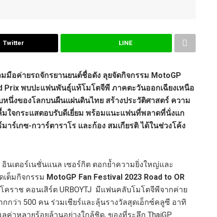
Twitter
LINE
วมมือค่ายรถจักรยานยนต์ชื่อดัง ลุยจัดกิจกรรม
MotoGP
 Prix
พบปะแฟนพันธุ์แท้โมโตจีพี ภาคตะวันออกเฉียงเหนือ
นดับหนึ่งของโลกบนผืนแผ่นดินไทย สร้างประวัติศาสตร์ ความ
ลื้มใจกระแสตอบรับดีเยี่ยม พร้อมแนะแฟนที่พลาดที่นั่งแก
ร์มาร์เกซ-กวาร์ตาราโร และก้อง สมเกียรติ ได้ในช่วงโค้ง
ง อินเตอร์เนชั่นแนล เซอร์กิต ตอกย้ำความยิ่งใหญ่และ
ดเต็มกิจกรรม
MotoGP Fan Festival
2023
Road to OR
 โคราช คอนเสิร์ต URBOYTJ มีแฟนคลับโมโตจีพีจากค่าย
กว่า 500 คน ร่วมเชียร์และลุ้นรางวัลสุดเอ็กซ์คลูซี อาทิ
ลค่าหลายร้อยล้านอย่างใกล้ชิด, ของที่ระลึก ThaiGP