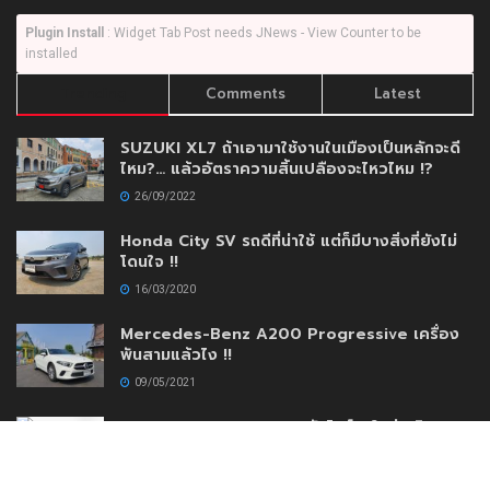
Plugin Install
: Widget Tab Post needs JNews - View Counter to be
installed
Trending
Comments
Latest
SUZUKI XL7 ถ้าเอามาใช้งานในเมืองเป็นหลักจะดี
ไหม?… แล้วอัตราความสิ้นเปลืองจะไหวไหม !?
26/09/2022
Honda City SV รถดีที่น่าใช้ แต่ก็มีบางสิ่งที่ยังไม่
โดนใจ !!
16/03/2020
Mercedes-Benz A200 Progressive เครื่อง
พันสามแล้วไง !!
09/05/2021
AEY AUTO IMPORT เปิดตัวโชว์รูมใหม่เสริมความ
แข็งแกร่งสร้างความมั่นใจให้กับลูกค้าด้วยบริการ
แบบครบวงจร