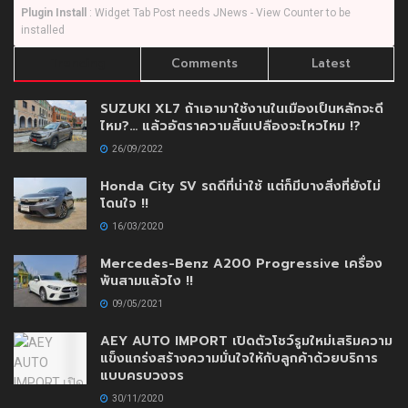
Plugin Install
: Widget Tab Post needs JNews - View Counter to be
installed
Trending
Comments
Latest
SUZUKI XL7 ถ้าเอามาใช้งานในเมืองเป็นหลักจะดี
ไหม?… แล้วอัตราความสิ้นเปลืองจะไหวไหม !?
26/09/2022
Honda City SV รถดีที่น่าใช้ แต่ก็มีบางสิ่งที่ยังไม่
โดนใจ !!
16/03/2020
Mercedes-Benz A200 Progressive เครื่อง
พันสามแล้วไง !!
09/05/2021
AEY AUTO IMPORT เปิดตัวโชว์รูมใหม่เสริมความ
แข็งแกร่งสร้างความมั่นใจให้กับลูกค้าด้วยบริการ
แบบครบวงจร
30/11/2020