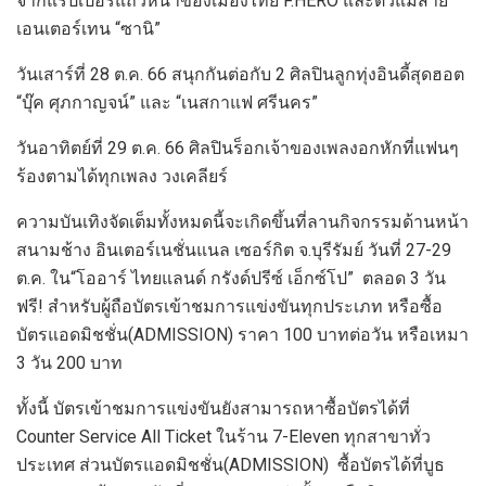
จากแร็ปเปอร์แถวหน้าของเมืองไทย F.HERO และตัวแม่สาย
เอนเตอร์เทน “ซานิ”
วันเสาร์ที่ 28 ต.ค. 66 สนุกกันต่อกับ 2 ศิลปินลูกทุ่งอินดี้สุดฮอต
“บุ๊ค ศุภกาญจน์” และ “เนสกาแฟ ศรีนคร”
วันอาทิตย์ที่ 29 ต.ค. 66 ศิลปินร็อกเจ้าของเพลงอกหักที่แฟนๆ
ร้องตามได้ทุกเพลง วงเคลียร์
ความบันเทิงจัดเต็มทั้งหมดนี้จะเกิดขึ้นที่ลานกิจกรรมด้านหน้า
สนามช้าง อินเตอร์เนชั่นแนล เซอร์กิต จ.บุรีรัมย์ วันที่ 27-29
ต.ค. ใน“โออาร์ ไทยแลนด์ กรังด์ปรีซ์ เอ็กซ์โป” ตลอด 3 วัน
ฟรี! สำหรับผู้ถือบัตรเข้าชมการแข่งขันทุกประเภท หรือซื้อ
บัตรแอดมิชชั่น(ADMISSION) ราคา 100 บาทต่อวัน หรือเหมา
3 วัน 200 บาท
ทั้งนี้ บัตรเข้าชมการแข่งขันยังสามารถหาซื้อบัตรได้ที่
Counter Service All Ticket ในร้าน 7-Eleven ทุกสาขาทั่ว
ประเทศ ส่วนบัตรแอดมิชชั่น(ADMISSION) ซื้อบัตรได้ที่บูธ