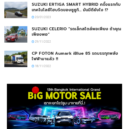
SUZUKI ERTIGA SMART HYBRID ครั้งแรกกับ
เทคโนโลยีไฮบริดของซูซูกิ… มันมีดียังไง !?
20/01/2023
SUZUKI CELERIO “รถเล็กสไตล์พอเพียง ถ้าคุณ
เพียงพอ”
29/11/2022
CP FOTON Aumark iBlue 85 รถบรรทุกพลัง
ไฟฟ้ามาแล้ว !!
18/11/2022