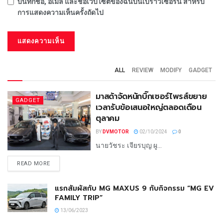
บันทึกชื่อ, อีเมล และชื่อเว็บไซต์ของฉันบนเบราว์เซอร์นี้ สำหรับ
การแสดงความเห็นครั้งถัดไป
ALL
REVIEW
MODIFY
GADGET
มาสด้าจัดหนักบิ๊กเซอร์ไพรส์ขยาย
GADGET
เวลารับข้อเสนอใหญ่ตลอดเดือน
ตุลาคม
BY
DVMOTOR
02/10/2024
0
นายวัชระ เจียรบุญ ผู...
READ MORE
แรกสัมผัสกับ MG MAXUS 9 กับกิจกรรม “MG EV
FAMILY TRIP”
13/06/2023