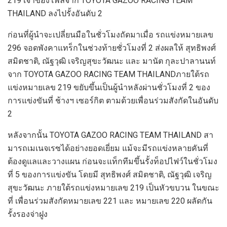
219
เจ้าของโพลจาก
TO
YOTA
GAZOO RACING TEAM
THAILAND
ลงไปรั้งอันดับ
2
ก่อนที่ผู้นำจะเปลี่ยนมือในชั่วโมงถัดมาเมื่อ รถแข่งหมายเลข
296
จอดพังคาแทร็กในช่วงท้ายชั่วโมงที่
2
ส่งผลให้
สุทธิพงศ์
สมิตชาติ
,
ณัฐวุฒิ
เจริญสุขะวัฒนะ
และ
มานัต
กุละปาลานนท์
จาก
TOYOTA
GAZOO RACING TEAM THAI
LAND
ภายใต้รถ
แข่งหมายเลข
219
ขยับขึ้นเป็นผู้นำหลังผ่านชั่วโมงที่
2
ของ
การแข่งขันที่ ช้างฯ เซอร์กิต ตามด้วยเพื่อนร่วมสังกัดในอันดับ
2
หลังจากนั้น
TOYOTA
GAZOO RACING TEAM THAILAND
สา
มารถเมเนจเรซได้อย่างยอดเยี่ยม แม้จะมีรถแ
ข่งหลายคันที่
ต้องดูแลและวางแผน ก่อ
นจะแท็กทีมขึ้นรั้งท็อปไฟว์ในชั่วโมง
ที่
5
ของการแข่งขัน โดยมี
สุทธิพงศ์
สมิตชาติ
,
ณัฐวุฒิ
เจริญ
สุขะวัฒนะ
ภายใต้รถแข่งหมายเลข
219
เป็นหัวขบวน ในขณะ
ที่ เพื่อนร่วมสังกัดหมายเลข
221
และ
หมายเลข
220
ผลัดกัน
รั้งรองจ่าฝูง