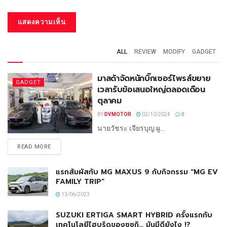
ALL
REVIEW
MODIFY
GADGET
มาสด้าจัดหนักบิ๊กเซอร์ไพรส์ขยาย
GADGET
เวลารับข้อเสนอใหญ่ตลอดเดือน
ตุลาคม
BY
DVMOTOR
02/10/2024
0
นายวัชระ เจียรบุญ ผู...
READ MORE
แรกสัมผัสกับ MG MAXUS 9 กับกิจกรรม “MG EV
FAMILY TRIP”
13/06/2023
SUZUKI ERTIGA SMART HYBRID ครั้งแรกกับ
เทคโนโลยีไฮบริดของซูซูกิ… มันมีดียังไง !?