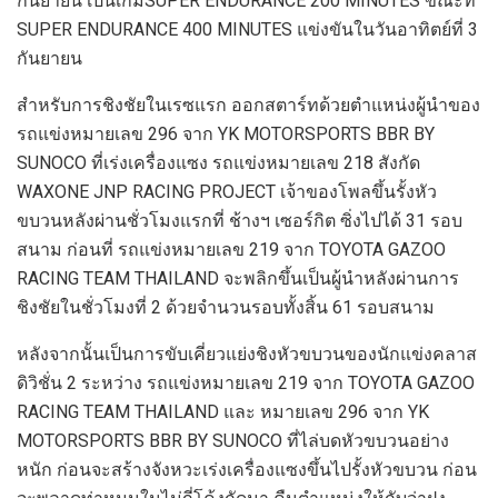
กันยายน เป็นเกม
SUPER ENDURANCE
200
MINUTES
ขณะที่
SUPER ENDURANCE
400
MINUTES
แข่งขัน
ในวันอาทิตย์ที่
3
กันยายน
สำหรับการชิงชัยในเรซแรก ออกสตาร์ทด้วยตำแหน่งผู้นำของ
รถแข่งหมายเลข
296
จาก
YK MOTORSPORTS BBR BY
SUNOCO
ที่เร่งเครื่องแซง
รถแข่งหมายเลข 218 สังกัด
WAXONE JNP
RACING PROJECT
เจ้าของโพล
ขึ้
นรั้งหัว
ขบวนหลังผ่านชั่วโมงแรกที่ ช้างฯ เซอร์กิต ซิ่งไปได้
31
รอบ
สนาม ก่อนที่ รถแข่งหมายเลข
219
จาก
TOYOTA
GAZOO
RACING TEAM THAILAND
จะพลิกขึ้นเป็นผู้นำหลังผ่านการ
ชิงชัยในชั่วโมงที่
2
ด้วยจำนวนรอบทั้งสิ้น
61
รอบสนาม
หลังจาก
นั้นเป็
นการขับเคี่ยวแย่งชิงหั
วขบวนของนักแข่งคลาส
ดิวิชั่น
2
ระหว่าง รถแข่งหมายเลข
219
จาก
TOYOTA
GAZOO
RACING TEAM THAILAND
และ หมายเลข
296
จาก
YK
MOTORSPORTS BBR BY SUNOCO
ที่ไล่บดหัวขบวนอย่าง
หนัก ก่อนจะสร้างจังหวะเร่งเครื่องแซงขึ้นไปรั้งหัวขบวน ก่อน