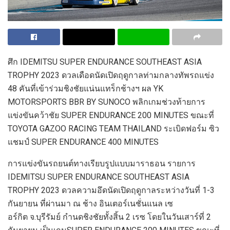
ศึก
IDEMITSU SUPER ENDURANCE SOUTHEAST ASIA
TROPHY
2023
ดวลเดือดนัดเปิดฤดูกาล
ท่ามกลาง
ทัพรถแข่ง
48
คั
น
ที่
เข้าร่วมชิงชัยแน่นแทร็กช้าง
ฯ
ผล
YK
MOTORSPORTS BBR BY SUNOCO
พลิกเกมช่วงท้ายการ
แข่งขันคว้าชัย
SUPER ENDURANCE
200
MINUTES
ขณะที่
TOYOTA
GAZOO RACING TEAM THAILAND
ระเบิดฟอร์ม ซิว
แชมป์
SUPER ENDURANCE 400 MINUTES
การแข่งขัน
รถยนต์ทางเรียบรูปแบบมารา
ธอน
รายก
าร
IDEMITSU SUPER ENDURANCE SOUTHEAST ASIA
TROPHY
2023 ดวลความอึด
นัดเปิดฤดูกาล
ระหว่างวันที่
1-3
กันยายน
ที่ผ่านมา
ณ ช้าง อินเตอร์เนชั่นแนล เซ
อร์กิต
จ.บุรีรัมย์
กำนดชิงชัยทั้งสิ้น
2
เรซ
โดยใน
วันเสาร์ที่
2