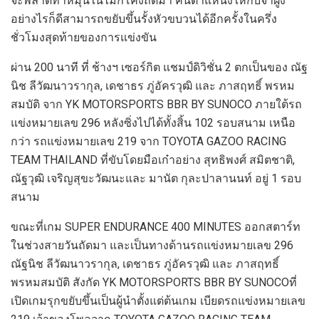
จะพลาด
ท่าหมุนในไม่กี่โค้งถัดมา คืนตำ
แหน่งให้กับจ่าฝูง
อย่างไรก็ดีสามารถขยับขึ้นรั้งหัวขบวนได้อีกครั้งในครึ่ง
ชั่วโมงสุดท้ายของการแข่งขัน
ผ่าน
200
นาที ที่ ช้างฯ เซอร์กิต แชมป์ดิวิชั่น
2
ตกเป็นของ
ณัฐ
นิช ลีวัฒนาวรากุล
,
เดชาธร
ภู่อัครวุฒิ
และ
ภาสฤทธิ์
พรหม
สมบัติ
จ
าก
YK MOTORSPORTS BBR BY SUNO
CO
ภายใต้รถ
แข่งหมายเลข
296
หลังซิ่งไปได้ทั้งสิ้น
102
รอบสนาม เหนือ
กว่า รถแข่งหมายเลข
219
จาก
TOYOTA
GAZOO RACING
TEAM THAILAND
ที่ขับโดยมือเก๋าอย่าง
สุทธิพงศ์
สมิตชาติ
,
ณัฐวุฒิ
เจริญสุขะวัฒนะ
และ
มานัต
กุละปาลานนท์
อยู่
1
รอบ
สนาม
ขณะที่เกม
SUPER ENDURANCE
400 MINUTES
ออกสตาร์ท
ในช่วงสายวันถัดมา
และเป็นทางด้านรถแข่งหมายเลข
296
ณัฐนิช ลีวัฒนาวรากุล
,
เดชาธร
ภู่อัครวุฒิ
และ
ภาสฤทธิ์
พรหมสมบัติ
สังกัด
YK MOTORSPORTS BBR BY SUNOCO
ที่
เปิดเกมรุกขยับขึ้นเป็นผู้นำตั้งแต่ต้นเกม เบียด
รถแข่งหมายเลข