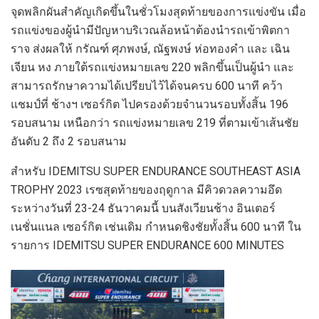
จุดพลิ
กผันสำคัญเกิดขึ้นในชั่วโมงสุดท้ายข
องการแข่งขัน เมื่อ
รถแข่งของผู้นำมีปัญหาบริเวณล้อหน้าต้องนำรถเข้าพิตกา
ราจ ส่งผลให้
กรัณฑ์
ศุภพงษ์
,
ณัฐพงษ์ ห่อทองคำ
และ
เฉิน
เจียน หง
ภายใต้รถแข่งหมายเลข
220
พลิกขึ้นเป็นผู้นำ และ
สามารถรักษาความได้เปรียบไว้ได้จนครบ
600
นาที
คว้า
แชมป์ที่ ช้างฯ เซอร์กิต ไปครอ
งด้วยจำนวนรอบทั้งสิ้น
196
รอบสนาม เหนือกว่า รถแข่งหมายเลข
219
ที่ตามเข้าเส้นชัย
อันดับ
2
ถึง
2
รอบสนาม
สำหรับ
I
DEMITSU SUPER ENDURANCE SOUTHEAST ASIA
TROPHY 2023
เรซสุดท้ายของฤดูกาล มีคิวดวลความอึด
ระหว่างวันที่
23-24
ธันวา
คม
นี้
บนสังเวียนช้าง อินเตอร์
เนชั่นแน
ล เซอร์กิต เช่นเดิม กำหนดชิงชัยทั้งสิ้น
600
นาที ใน
รายการ
IDEMITSU
SUPER ENDURANCE
600
MIN
UTE
S