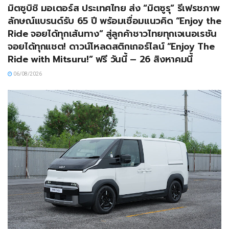
มิตซูบิชิ มอเตอร์ส ประเทศไทย ส่ง “มิตซูรุ” รีเฟรชภาพ
ลักษณ์แบรนด์รับ 65 ปี พร้อมเชื่อมแนวคิด “Enjoy the
Ride จอยได้ทุกเส้นทาง” สู่ลูกค้าชาวไทยทุกเจเนอเรชัน
จอยได้ทุกแชต! ดาวน์โหลดสติกเกอร์ไลน์ “Enjoy The
Ride with Mitsuru!” ฟรี วันนี้ – 26 สิงหาคมนี้
06/08/2026