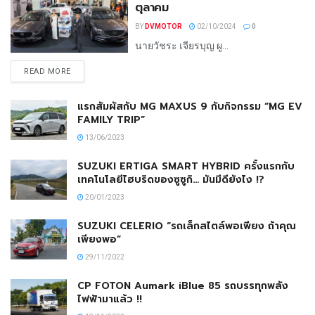
ตุลาคม
BY
DVMOTOR
02/10/2024
0
นายวัชระ เจียรบุญ ผู...
READ MORE
แรกสัมผัสกับ MG MAXUS 9 กับกิจกรรม “MG EV
FAMILY TRIP”
13/06/2023
SUZUKI ERTIGA SMART HYBRID ครั้งแรกกับ
เทคโนโลยีไฮบริดของซูซูกิ… มันมีดียังไง !?
20/01/2023
SUZUKI CELERIO “รถเล็กสไตล์พอเพียง ถ้าคุณ
เพียงพอ”
29/11/2022
CP FOTON Aumark iBlue 85 รถบรรทุกพลัง
ไฟฟ้ามาแล้ว !!