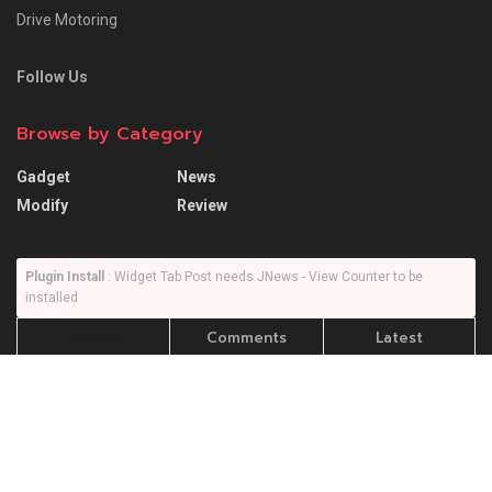
Drive Motoring
Follow Us
Browse by Category
Gadget
News
Modify
Review
Plugin Install
: Widget Tab Post needs JNews - View Counter to be
installed
Trending
Comments
Latest
SUZUKI XL7 ถ้าเอามาใช้งานในเมืองเป็นหลักจะดี
ไหม?… แล้วอัตราความสิ้นเปลืองจะไหวไหม !?
26/09/2022
Honda City SV รถดีที่น่าใช้ แต่ก็มีบางสิ่งที่ยังไม่