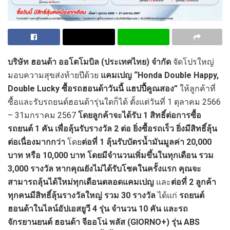
บริษัท ฮอนด้า ออโตโมบิล (ประเทศไทย) จำกัด
จัดโปรใหญ่
มอบความสุขส่งท้ายปีด้วย
แคมเปญ “
Honda Double Happy,
Double Lucky ซื้อรถฮอนด้าวันนี้ แฮปปี้คูณสอง”
ให้ลูกค้าที่
ซื้อและรับรถยนต์ฮอนด้ารุ่นใดก็ได้ ตั้งแต่วันที่ 1 ตุลาคม 2566
– 31มกราคม 2567
โดยลูกค้าจะได้รับ
1 สิทธิ์ต่อการซื้อ
รถยนต์ 1 คัน เพื่อลุ้นรับรางวัล 2 ต่อ ยิ่งซื้อรถเร็ว ยิ่งมีสิทธิ์ลุ้น
ต่อเนื่องมากกว่า
โดย
ต่อที่
1 ลุ้นรับบัตรน้ำมันมูลค่า 20,000
บาท หรือ 10,000 บาท โดยมีจำนวนเพิ่มขึ้นในทุกเดือน รวม
3,000 รางวัล
หากคุณยังไม่ได้รับโชคในครั้งแรก คุณจะ
สามารถลุ้นได้ใหม่ทุกเดือนตลอดแคมเปญ
และ
ต่อที่
2 ลูกค้า
ทุกคนมีสิทธิ์ลุ้นรางวัลใหญ่ รวม 30 รางวัล
ได้แก่
รถยนต์
ฮอนด้าในไลน์อัปเอสยูวี
4 รุ่น จำนวน 10 คัน
และรถ
จักรยานยนต์ ฮอนด้า จีออโน่ พลัส
(
GIORNO+)
รุ่น
AB
S