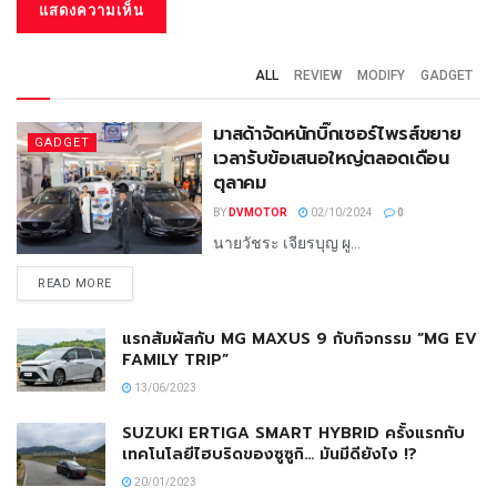
ALL
REVIEW
MODIFY
GADGET
มาสด้าจัดหนักบิ๊กเซอร์ไพรส์ขยาย
GADGET
เวลารับข้อเสนอใหญ่ตลอดเดือน
ตุลาคม
BY
DVMOTOR
02/10/2024
0
นายวัชระ เจียรบุญ ผู...
READ MORE
แรกสัมผัสกับ MG MAXUS 9 กับกิจกรรม “MG EV
FAMILY TRIP”
13/06/2023
SUZUKI ERTIGA SMART HYBRID ครั้งแรกกับ
เทคโนโลยีไฮบริดของซูซูกิ… มันมีดียังไง !?
20/01/2023