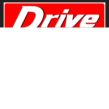
www.DriveMotoring.com
Drive Motoring
Follow Us
Browse by Category
Gadget
News
Modify
Review