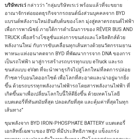
บริษัทเรเว่
กล่าวว่า “กลุ่มบริษัทเรเว่ พร้อมแล้วที่จะขยาย
อาณาจักรต่อยอดธุรกิจจากรถยนต์นั่งส่วนบุคคลจาก BYD
แบรนด์พลังงานใหม่อันดับต้นของโลก มุ่งสู่ตลาดรถยนต์ไฟฟ้า
เพื่อการพาณิชย์ ภายใต้การดำเนินการของ RÊVER BUS AND
TRUCK เพื่อสร้างโซลูชั่นแห่งการขนส่งและโลจิสติกส์ด้วย
พลังงานใหม่ กับการขับเคลื่อนทุกเส้นทางด้วยนวัตกรรมยาน
พาหนะแห่งอนาคตจาก BYD ที่พัฒนาการจาก DNA ของการ
เป็นรถไฟฟ้า มาสู่การสร้างรถบรรทุกแบบ eTruck และรถ
ขนส่งแบบ eVan ที่จะนำพาธุรกิจไปสู่โลกใหม่ที่ลดการปล่อย
ก๊าซคาร์บอนไดออกไซด์ เพื่อโลกที่สะอาดและน่าอยู่มากยิ่ง
ขึ้น ด้วยรถบรรทุกพลังงานไฟฟ้ารถโดยสารพลังงานไฟฟ้า ที่
เกิดขึ้นมาเพื่อเปลี่ยนโลกใบนี้ให้ดียิ่งขึ้น ด้วยเทคโนโลยี
แบตเตอรี่ที่ทันสมัยที่สุด ปลอดภัยที่สุด และคุ้มค่าที่สุดในทุก
เส้นทาง”
ขุมพลังจาก BYD IRON-PHOSPHATE BATTERY แบตเตอรี่
เอกสิทธิ์เฉพาะของ BYD ที่มีประสิทธิภาพสูง แข็งแกร่ง