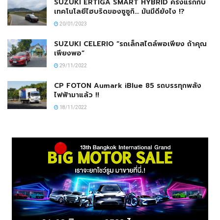
SUZUKI ERTIGA SMART HYBRID ครั้งแรกกับ
เทคโนโลยีไฮบริดของซูซูกิ… มันมีดียังไง !?
20/01/2023
SUZUKI CELERIO “รถเล็กสไตล์พอเพียง ถ้าคุณ
เพียงพอ”
29/11/2022
CP FOTON Aumark iBlue 85 รถบรรทุกพลัง
ไฟฟ้ามาแล้ว !!
18/11/2022