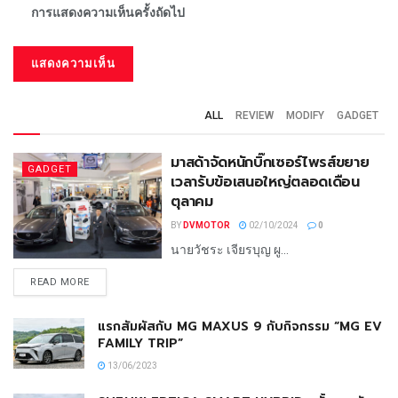
การแสดงความเห็นครั้งถัดไป
ALL
REVIEW
MODIFY
GADGET
มาสด้าจัดหนักบิ๊กเซอร์ไพรส์ขยาย
GADGET
เวลารับข้อเสนอใหญ่ตลอดเดือน
ตุลาคม
BY
DVMOTOR
02/10/2024
0
นายวัชระ เจียรบุญ ผู...
READ MORE
แรกสัมผัสกับ MG MAXUS 9 กับกิจกรรม “MG EV
FAMILY TRIP”
13/06/2023