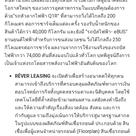
ทนทาน และปลอดภัยในทุกเส้นทาง เปิดโอกาสสู่อนาคตและ
โอกาสใหม่ๆ ของวงการอุตสาหกรรมในแบบที่คุณต้องการ
ด้วย“รถหัวลากไฟฟ้า Q1R” ที่สามารถวิ่งได้ไกลถึง 200
กิโลเมตร ต่อการชาร์จเต็มแต่ละครั้ง รองรับน้ำหนักของ
สินค้าได้กว่า 40,000 กิโลกรัม และยังมี “รถบัสไฟฟ้า- eBUS”
ยานยนต์ไฟฟ้าสำหรับการขนส่งมวลชน วิ่งได้ไกลถึง 250
กิโลเมตรต่อการชาร์จ ผลงานจากการใช้งานจริงของรถบัส
ไฟฟ้ากว่า 74,000 คันที่ส่งมอบไปแล้วทั่วโลก บทพิสูจน์ถึงการ
เป็นเจ้าแห่งรถโดยสารพลังงานไฟฟ้าอันดับต้นของโลก
RÊVER LEASING
จะเปิดตัวเพื่อสร้างอนาคตให้ทุกคน
สามารถเข้าถึงบริการที่ครอบคลุมผลิตภัณฑ์ทางการเงิน
ตอบโจทย์ภารกิจทั้งบุคคลธรรมดาและนิติบุคคล โดยใช้
เทคโนโลยีที่ล้ำสมัยเข้ามาผสมผสาน แต่ยังคงคำนึงถึง
และให้ความสำคัญเรื่องสิ่งแวดล้อม สังคม และการ
กำกับดูแล รวมถึงมุ่งเน้นการให้บริการสู่มาตรฐานสากล
ในรูปแบบของผลิตภัณฑ์สินเชื่อรถยนต์ ประกอบด้วย สิน
เชื่อเพื่อผู้แทนจำหน่ายรถยนต์ (Floorplan) สินเชื่อรถยนต์