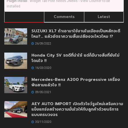
Plugin Install
: Widget Tab Post needs JNews - View Counter to be
installed
Trending
Comments
Latest
SUZUKI XL7 ถ้าเอามาใช้งานในเมืองเป็นหลักจะดี
ไหม?… แล้วอัตราความสิ้นเปลืองจะไหวไหม !?
26/09/2022
Honda City SV รถดีที่น่าใช้ แต่ก็มีบางสิ่งที่ยังไม่
โดนใจ !!
16/03/2020
Mercedes-Benz A200 Progressive เครื่อง
พันสามแล้วไง !!
09/05/2021
AEY AUTO IMPORT เปิดตัวโชว์รูมใหม่เสริมความ
แข็งแกร่งสร้างความมั่นใจให้กับลูกค้าด้วยบริการ
แบบครบวงจร
30/11/2020