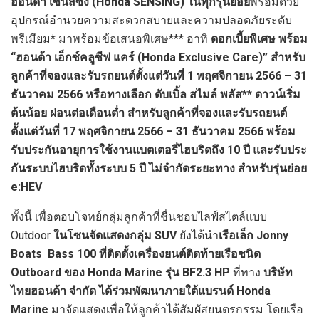
ฮอนด้า เซนส์ซิ่ง
(Honda SENSING) ในทุกรุ่นย่อย
พร้อมด้วย
อุปกรณ์อำนวยความสะดวกสบายและความปลอดภัยระดับ
พรีเมียม
*
มาพร้อมข้อเสนอพิเศษ*** อาทิ
ดอกเบี้ยพิเศษ
พร้อม
“ฮอนด้า เอ็กซ์คลูซีฟ แคร์ (Honda Exclusive Care)”
สำหรับ
ลูกค้าที่จองและรับรถยนต์ตั้งแต่วันที่
1 พฤศจิกายน 2566 – 31
ธันวาคม 2566
หรือทางเลือก ดับเบิ้ล สไมล์ พลัส
** ดาวน์เริ่ม
ต้นน้อย ผ่อนต่อเดือนต่ำ
สำหรับลูกค้าที่จองและรับรถยนต์
ตั้งแต่วันที่
17 พฤศจิกายน 2566 – 31 ธันวาคม 2566
พร้อม
รับประกันอายุการใช้งานแบตเตอรี่ไฮบริดถึง
10 ปี และรับประ
กันระบบไฮบริดทั้งระบบ 5 ปี ไม่จำกัดระยะทาง
สำหรับรุ่นย่อย
e:HEV
ทั้งนี้ เพื่อตอบโจทย์กลุ่มลูกค้าที่ชื่นชอบไลฟ์สไตล์แบบ
Outdoor
ในโซนจัดแสดงกลุ่ม SUV
ยังได้นำ
เรือเล็ก
Jonny
Boats Bass 100 ที่ติดตั้งเครื่องยนต์ติดท้ายเรือชนิด
Outboard ของ Honda Marine รุ่น BF2.3 HP
ที่ทาง
บริษัท
ไทยฮอนด้า จำกัด ได้ร่วมพัฒนาภายใต้แบรนด์
Honda
Marine
มาจัดแสดงเพื่อให้ลูกค้าได้สัมผัสยนตรกรรม โดยเรือ