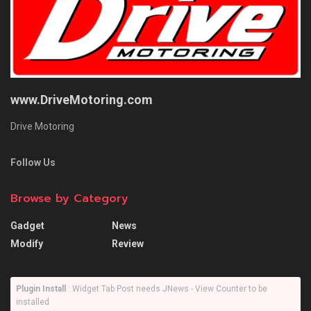
www.DriveMotoring.com
Drive Motoring
Follow Us
Browse by Category
Gadget
News
Modify
Review
Plugin Install
: Widget Tab Post needs JNews - View Counter to be
installed