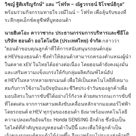
วิชญ์ ฐิติเจริญรักษ์” และ “โฟร์ท – ณัฐวรรธน์ จิโรชน์ธิกุล”
พร้อมร่วมกิจกรรมทายใจ เจมีไนน์ – โฟร์ท เพื่อลุ้นรับของที่
ระลึกสุดเอ็กซ์คลูซีฟที่บูทฮอนด้า
นายฮิเดโอะ คาวาซากะ ประธานกรรมการบริหารและซีอีโอ
บริษัท ฮอนด้า ออโตโมบิล (ประเทศไทย)
จำกัด
กล่าวว่า
“ฮอนด้าขอบคุณลูกค้าที่ให้การสนับสนุนรถยนต์กลุ่ม
e:HEVของฮอนด้า ซึ่งทำให้ฮอนด้าสามารถครองตำแหน่งผู้นำ
ในตลาด xEV ในไทยได้อย่างต่อเนื่อง โดยฮอนด้ายังคงมุ่งมั่น
และเสริมความแข็งแกร่งให้กับกลุ่มผลิตภัณฑ์ไลน์อัป
e:HEVในหลากหลายเซกเมนต์ เพื่อให้เป็นเทคโนโลยีที่เหมาะ
สมกับการใช้งานในปัจจุบันและชีวิตประจำวันของลูกค้าเพื่อ
มอบอิสระในการขับขี่ได้อย่างไร้กังวล ด้วยสมรรถนะการขับขี่
ที่โดดเด่น จากการผสานพลังขับเคลื่อนหลักจากมอเตอร์ไฟฟ้า
โดยรถยนต์ e:HEV ทุกรุ่นของฮอนด้า ยังมาพร้อมเทคโนโลยี
ความปลอดภัยอัจฉริยะ Honda SENSING อีกด้วย ซึ่งนับเป็น
ไฮไลต์ที่สำคัญของบูทฮอนด้าในปีนี้ และเพื่อให้ลูกค้าเป็น
เจ้าของรถยนต์ฮอนด้าได้ง่ายขึ้น จึงมาพร้อมโปรแรงส่งท้ายปี