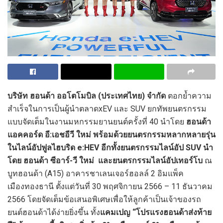
บริษัท ฮอนด้า ออโตโมบิล (ประเทศไทย) จำกัด
ตอกย้ำความ
สำเร็จในการเป็นผู้นำตลาดxEV และ SUV ยกทัพยนตรกรรม
แบบจัดเต็มในงานมหกรรมยานยนต์ครั้งที่ 40 นำโดย
ฮอนด้า
แอคคอร์ด อี:เอชอีวี ใหม่ พร้อมด้วยยนตรกรรมหลากหลายรุ่น
ในไลน์อัปฟูลไฮบริด
e:HEV อีกทั้งยนตรกรรมไลน์อัป SUV นำ
โดย ฮอนด้า ซีอาร์-วี ใหม่ และยนตรกรรมไลน์อัปเทอร์โบ
ณ
บูทฮอนด้า (A15) อาคารชาเลนเจอร์ฮอลล์ 2 อิมแพ็ค
เมืองทองธานี ตั้งแต่วันที่ 30 พฤศจิกายน 2566 – 11 ธันวาคม
2566 โดยจัดเต็มข้อเสนอพิเศษเพื่อให้ลูกค้าเป็นเจ้าของรถ
ยนต์ฮอนด้าได้ง่ายยิ่งขึ้น ทั้ง
แคมเปญ
“โปรแรงฮอนด้าส่งท้าย