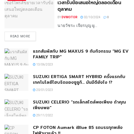
เวลารับข้อเสนอใหญ่ตลอดเดือน
ตุลาคม
BY
DVMOTOR
02/10/2024
0
นายวัชระ เจียรบุญ ผู...
READ MORE
แรกสัมผัสกับ MG MAXUS 9 กับกิจกรรม “MG EV
FAMILY TRIP”
13/06/2023
SUZUKI ERTIGA SMART HYBRID ครั้งแรกกับ
เทคโนโลยีไฮบริดของซูซูกิ… มันมีดียังไง !?
20/01/2023
SUZUKI CELERIO “รถเล็กสไตล์พอเพียง ถ้าคุณ
เพียงพอ”
29/11/2022
CP FOTON Aumark iBlue 85 รถบรรทุกพลัง
ไฟฟ้ามาแล้ว !!