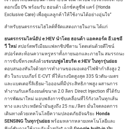
ดอกเบี้ย 0% พร้อมรับ ฮอนด้า เอ็กซ์คลูซีฟ แคร์ (Honda
Exclusive Care) เพื่อดูแลลูกค้าให้ใช้งานได้อย่างอุ่นใจ”
สำหรับยนตรกรรมไฮไลต์ที่จัดแสดงภายในงาน ได้แก่
ยนตรกรรมไลน์อัป
e:HEV นำโดย ฮอนด้า แอคคอร์ด อี:เอชอี
วี ใหม่
สปอร์ตพรีเมียมแฟลกชิปซีดาน โดดเด่นด้วยดีไซน์
สปอร์ตสะท้อนความหรูหราทั้งภายนอกและภายใน สมรรถนะ
การขับขี่ทรงพลังด้วย
ระบบฟูลไฮบริด
e:HEV ในทุกรุ่นย่อย
ตอบสนองทันใจด้วยการทำงานของมอเตอร์ไฟฟ้ากำลังสูง 2
ตัว ในระบบเกียร์ E-CVT ที่ให้แรงบิดสูงสุด 335 นิวตัน-เมตร
และแบตเตอรี่ลิเธียม-ไอออนที่มีประสิทธิภาพสูง ผสานการ
ทำงานกับเครื่องยนต์ขนาด 2.0 ลิตร Direct Injection ที่ได้รับ
การพัฒนาใหม่ มอบพลังการขับเคลื่อนที่ไร้กังวลในทุกเส้น
ทาง และประหยัดน้ำมันสูงถึง 25 กม./ลิตร มั่นใจตลอดการ
เดินทางด้วยเทคโนโลยีความปลอดภัยอัจฉริยะ
Honda
SENSING ในทุกรุ่นย่อย
พร้อมหลากหลายเทคโนโลยีและ
ฟังก์ชันการใช้งานอันล้ำสมัย* อาทิ
Google built-in ปุ่ม