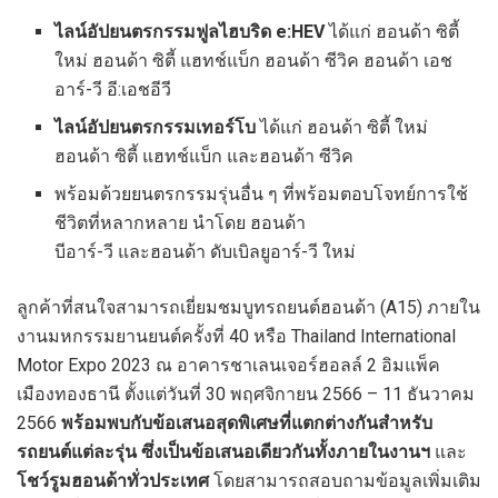
ไลน์อัปยนตรกรรมฟูลไฮบริด
e:HEV
ได้แก่ ฮอนด้า ซิตี้
ใหม่ ฮอนด้า ซิตี้ แฮทช์แบ็ก ฮอนด้า ซีวิค ฮอนด้า เอช
อาร์-วี อี:เอชอีวี
ไลน์อัปยนตรกรรมเทอร์โบ
ได้แก่ ฮอนด้า ซิตี้ ใหม่
ฮอนด้า ซิตี้ แฮทช์แบ็ก และฮอนด้า ซีวิค
พร้อมด้วยยนตรกรรมรุ่นอื่น ๆ ที่พร้อมตอบโจทย์การใช้
ชีวิตที่หลากหลาย นำโดย ฮอนด้า
บีอาร์-วี และฮอนด้า ดับเบิลยูอาร์-วี ใหม่
ลูกค้าที่สนใจสามารถเยี่ยมชมบูทรถยนต์ฮอนด้า (A15) ภายใน
งานมหกรรมยานยนต์ครั้งที่ 40 หรือ Thailand International
Motor Expo 2023 ณ อาคารชาเลนเจอร์ฮอลล์ 2 อิมแพ็ค
เมืองทองธานี ตั้งแต่วันที่ 30 พฤศจิกายน 2566 – 11 ธันวาคม
2566
พร้อมพบกับข้อเสนอสุดพิเศษที่แตกต่างกันสำหรับ
รถยนต์แต่ละรุ่น ซึ่งเป็นข้อเสนอเดียวกันทั้งภายในงานฯ
และ
โชว์รูมฮอนด้าทั่วประเทศ
โดยสามารถสอบถามข้อมูลเพิ่มเติม