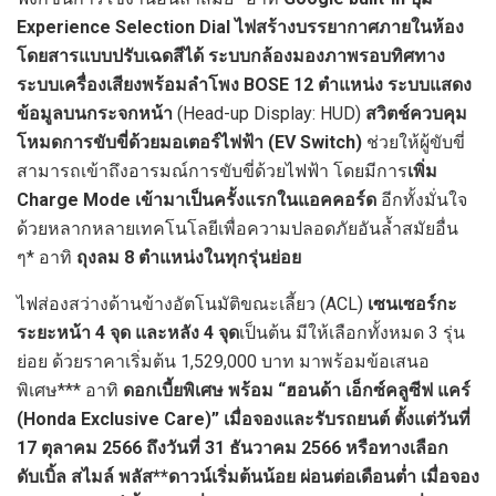
Experience Selection Dial
ไฟสร้างบรรยากาศภายในห้อง
โดยสารแบบปรับเฉดสีได้ ระบบกล้องมองภาพรอบทิศทาง
ระบบเครื่องเสียงพร้อมลำโพง BOSE 12 ตำแหน่ง ระบบแสดง
ข้อมูลบนกระจกหน้า
(Head-up Display: HUD)
สวิตช์ควบคุม
โหมดการขับขี่ด้วยมอเตอร์ไฟฟ้า (EV Switch)
ช่วยให้ผู้ขับขี่
สามารถเข้าถึงอารมณ์การขับขี่ด้วยไฟฟ้า โดยมีการ
เพิ่ม
Charge Mode เข้ามาเป็นครั้งแรกในแอคคอร์ด
อีกทั้งมั่นใจ
ด้วยหลากหลายเทคโนโลยีเพื่อความปลอดภัยอันล้ำสมัยอื่น
ๆ* อาทิ
ถุงลม
8 ตำแหน่งในทุกรุ่นย่อย
ไฟส่องสว่างด้านข้างอัตโนมัติขณะเลี้ยว (ACL)
เซนเซอร์กะ
ระยะหน้า 4 จุด และหลัง 4 จุด
เป็นต้น มีให้เลือกทั้งหมด 3 รุ่น
ย่อย ด้วยราคาเริ่มต้น 1,529,000 บาท มาพร้อมข้อเสนอ
พิเศษ*** อาทิ
ดอกเบี้ยพิเศษ
พร้อม
“ฮอนด้า เอ็กซ์คลูซีฟ แคร์
(Honda Exclusive Care)”
เมื่อจองและรับรถยนต์ ตั้งแต่วันที่
17 ตุลาคม 2566 ถึงวันที่ 31 ธันวาคม 2566 หรือทางเลือก
ดับเบิ้ล สไมล์ พลัส**ดาวน์เริ่มต้นน้อย ผ่อนต่อเดือนต่ำ เมื่อจอง