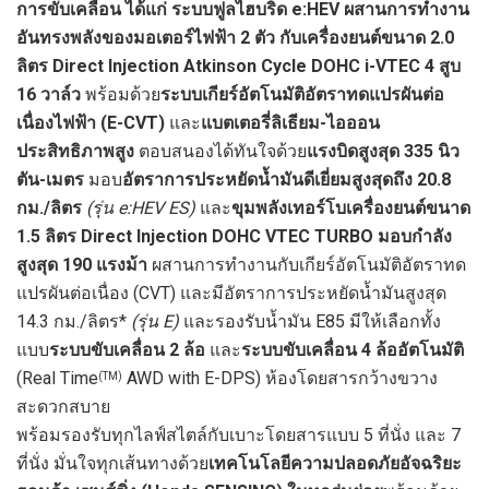
การขับเคลื่อน ได้แก่ ระบบฟูลไฮบริด e:HEV ผสานการทำงาน
อันทรงพลังของมอเตอร์ไฟฟ้า 2 ตัว กับเครื่องยนต์ขนาด 2.0
ลิตร
Direct Injection Atkinson Cycle DOHC i-VTEC 4 สูบ
16 วาล์ว
พร้อมด้วย
ระบบเกียร์อัตโนมัติอัตราทดแปรผันต่อ
เนื่องไฟฟ้า (
E-CVT)
และ
แบตเตอรี่ลิเธียม-ไอออน
ประสิทธิภาพสูง
ตอบสนองได้ทันใจด้วย
แรงบิดสูงสุด
335 นิว
ตัน-เมตร
มอบ
อัตราการประหยัดน้ำมันดีเยี่ยมสูงสุดถึง
20.8
กม./ลิตร
(รุ่น e:HEV ES)
และ
ขุมพลังเทอร์โบ
เครื่องยนต์ขนาด
1.5 ลิตร
Direct Injection DOHC
VTEC TURBO
มอบกำลัง
สูงสุด
190 แรงม้า
ผสานการทำงานกับเกียร์อัตโนมัติอัตราทด
แปรผันต่อเนื่อง (CVT) และมีอัตราการประหยัดน้ำมันสูงสุด
14.3 กม./ลิตร*
(รุ่น
E)
และรองรับน้ำมัน E85 มีให้เลือกทั้ง
แบบ
ระบบขับเคลื่อน
2 ล้อ
และ
ระบบขับเคลื่อน
4 ล้ออัตโนมัติ
(Real Time
AWD with E-DPS) ห้องโดยสารกว้างขวาง
(TM)
สะดวกสบาย
พร้อมรองรับทุกไลฟ์สไตล์กับเบาะโดยสารแบบ 5 ที่นั่ง และ 7
ที่นั่ง มั่นใจทุกเส้นทางด้วย
เทคโนโลยีความปลอดภัยอัจฉริยะ