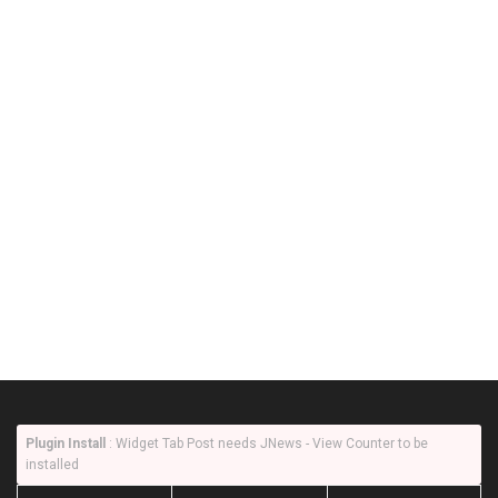
Plugin Install
: Widget Tab Post needs JNews - View Counter to be
installed