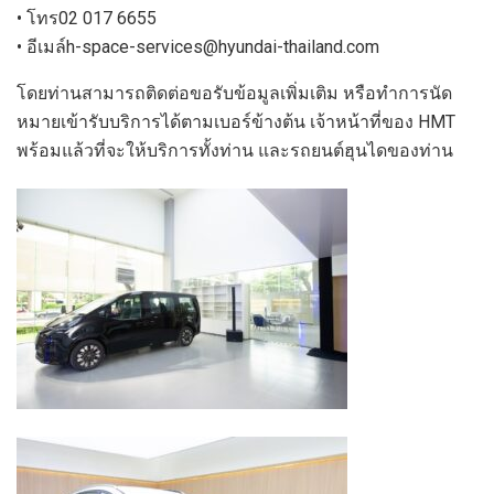
•
โทร
02 017 665
5
•
อีเมล์
h-space-services@hyundai-thailand.com
โดยท่าน
สามารถติดต่อขอรับข้อมูลเพิ่มเติม หรือทำการนัด
หมายเข้ารับบริการได้
ตามเบอร์ข้างต้น
เจ้าหน้าที่ของ
HMT
พร้อมแล้วที่จะให้บริการทั้งท่าน และรถยนต์ฮุนไดของท่าน