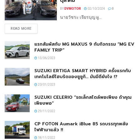
ตุลาคม
BY
DVMOTOR
02/10/2024
0
นายวัชระ เจียรบุญ ผู...
READ MORE
แรกสัมผัสกับ MG MAXUS 9 กับกิจกรรม “MG EV
FAMILY TRIP”
13/06/2023
SUZUKI ERTIGA SMART HYBRID ครั้งแรกกับ
เทคโนโลยีไฮบริดของซูซูกิ… มันมีดียังไง !?
20/01/2023
SUZUKI CELERIO “รถเล็กสไตล์พอเพียง ถ้าคุณ
เพียงพอ”
29/11/2022
CP FOTON Aumark iBlue 85 รถบรรทุกพลัง
ไฟฟ้ามาแล้ว !!
18/11/2022