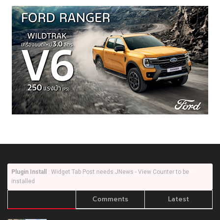
Plugin Install
: Widget Tab Post needs JNews - View Counter to be
installed
Trending
Comments
Latest