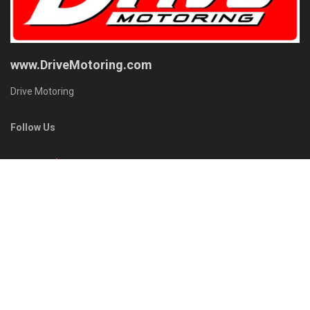
www.DriveMotoring.com
Drive Motoring
Follow Us
Browse by Category
Gadget
News
Modify
Review
Plugin Install
: Widget Tab Post needs JNews - View Counter to be
installed
Trending
Comments
Latest