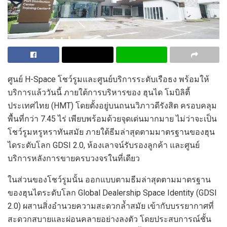
ศูนย์
H-S
pace
โชว์
รูมและศูนย์บริการระดับเรือธง พร้อมให้
บริการแล้ววันนี้ ภายใต้การบริหารของ ฮุนได โมบิลิตี้
ประเทศไทย
(HMT)
โดยตั้งอยู่บนถนนวิภาวดีรังสิต ครอบคลุม
พื้นที่กว่า
7.45
ไร่ เพียบพร้อมด้วยจุดเด่นมากมาย ไม่ว่าจะเป็น
โชว์รูมหรูหราทันสมัย ภายใต้ธีมล่าสุดตามมาตรฐานของฮุน
ไดระดับโลก
GDSI 2.0,
ห้องเลาจน์รับรองลูกค้า และศูนย์
บริการหลังการขายครบวงจรในที่เดียว
ในส่วนของโชว์รูมนั้น ออกแบบตามธีมล่าสุดตามมาตรฐาน
ของฮุนไดระดับโลก
Global Dealership Space Identity (GDSI
2.0)
ผสานสิ่งอำนวยความสะดวกล้ำสมัย เข้ากับบรรยากาศที่
สะดวกสบายและผ่อนคลายอย่างลงตัว โดยประสบการณ์ชั้น