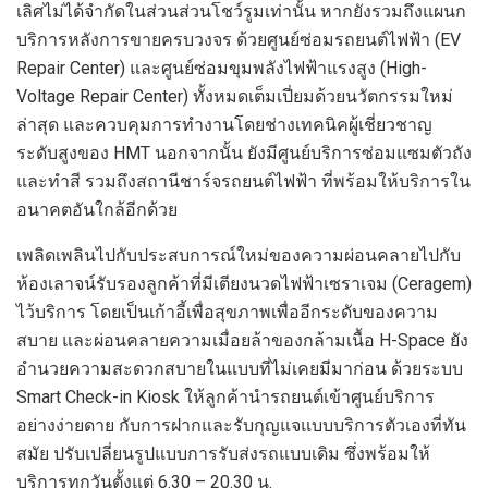
เลิศไม่ได้จำกัดในส่วนส่วนโชว์รูมเท่านั้น หากยังรวมถึงแผนก
บริการหลังการขายครบวงจร ด้วยศูนย์ซ่อมรถยนต์ไฟฟ้า (
EV
Repair Center)
และศูนย์ซ่อมขุมพลังไฟฟ้าแรงสูง (
High-
Voltage Repair Center)
ทั้งหมดเต็มเปี่ยมด้วยนวัตกรรมใหม่
ล่าสุด และควบคุมการทำงานโดยช่างเทคนิคผู้เชี่ยวชาญ
ระดับสูงของ
HMT
นอกจากนั้น ยังมี
ศูนย์บริการซ่อมแซมตัวถัง
และทำสี
รวมถึงสถานีชาร์จรถยนต์ไฟฟ้า
ที่
พร้อมให้บริการ
ใน
อนาคตอันใกล้
อีกด้วย
เพลิดเพลินไปกับประสบการณ์ใหม่ของความผ่อนคลายไปกับ
ห้องเลาจน์รับรองลูกค้าที่มีเตียงนวดไฟฟ้าเซราเจม
(
Ceragem
)
ไว้บริการ โดยเป็นเก้าอี้เพื่อสุขภาพเพื่ออีกระดับของความ
สบาย และผ่อนคลายความเมื่อยล้าของกล้ามเนื้อ
H-S
pace
ยัง
อำนวยความสะดวกสบายในแบบที่ไม่เคยมีมาก่อน ด้วยระบบ
Smart Check-in Kiosk
ให้ลูกค้านำรถยนต์เข้าศูนย์บริการ
อย่างง่ายดาย กับ
การฝากและรับกุญแจแบบบริการตัวเองที่ทัน
สมัย ปรับเปลี่ยนรูปแบบการรับส่งรถแบบเดิม ซึ่งพร้อมให้
บริการทุกวันตั้งแต่
6.30 – 20.30
น
.