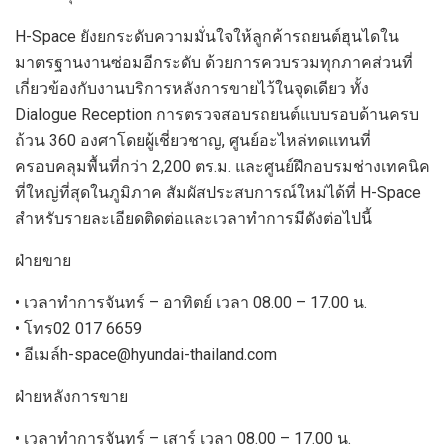
H-S
pace
ยังยกระดับความมั่นใจ
ให้ลูกค้ารถยนต์ฮุนได
ใน
มาตรฐานงานซ่อมอีกระดับ ด้วยการควบรวมทุกภาคส่วนที่
เกี่ยวข้องกับงานบริการหลังการขายไว้ในจุดเดียว ทั้ง
Dialogue Reception
การตรวจสอบรถยนต์แบบรอบด้านครบ
ถ้วน
360
องศาโดยผู้เชี่ยวชาญ
,
ศูนย์อะไหล่ทดแทนที่
ครอบคลุมพื้นที่กว่า
2,200
ตร
.
ม
.
และศูนย์ฝึกอบรมช่างเทคนิค
ที่ใหญ่ที่สุดในภูมิภาค
สัมผัสประสบการณ์ใหม่ได้ที่
H-S
pace
สำหรับ
รายละเอียดติดต่อและเวลาทำการมีดังต่อไปนี้
ฝ่ายขาย
•
เวลาทำการ
จันทร์
–
อาทิตย์
เวลา
08.00 – 17.00
น
.
•
โทร
02 017 6659
•
อีเมล์
h-space@hyundai-thailand.com
ฝ่าย
หลังการ
ขาย
•
เวลาทำการ
จันทร์
–
เสาร์
เวลา
08.00 – 17.00
น
.