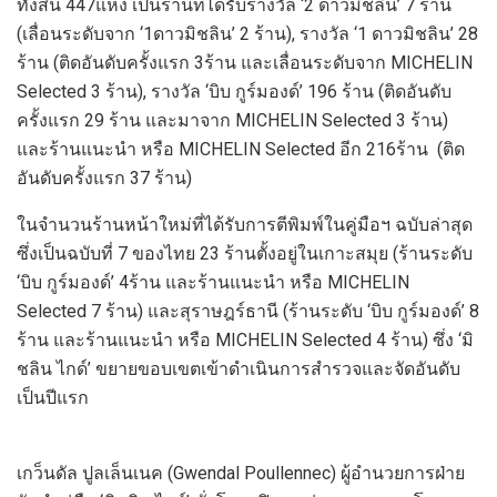
ทั้งสิ้น
44
7
แห่ง เป็นร้านที่ได้รับรางวัล
‘2
ดาวมิชลิน
’
7
ร้าน
(
เลื่อนระดับจาก
‘1
ดาวมิชลิน
’
2
ร้าน
)
,
รางวัล
‘
1
ดาวมิชลิน
’
2
8
ร้าน
(
ติดอันดับครั้งแรก
3
ร้าน และเลื่อนระดับ
จาก
MICHELIN
Selected
3
ร้าน
)
,
รางวัล
‘
บิบ
กู
ร์
มองด์
’ 19
6
ร้าน
(
ติดอันดับ
ครั้งแรก
29
ร้าน และ
มา
จาก
MICHELIN Selected
3
ร้าน
)
และ
ร้านแนะน
ำ หรือ
MICHELIN Selected
อีก
21
6
ร้าน
(
ติด
อันดับครั้งแรก
3
7
ร้าน
)
ในจำนวน
ร้าน
หน้า
ใหม่
ที่ได้รับการตีพิมพ์
ใน
คู่มือฯ ฉบับล่าสุด
ซึ่งเป็นฉบับที่
7
ของไทย
23
ร้านตั้งอยู่ใน
เกาะส
มุย
(
ร้านระดับ
‘
บิบ
กู
ร์
มองด์
’
4
ร้าน และร้านแนะนำ หรือ
MICHELIN
Selected
7
ร้าน
)
และสุราษฎร์ธานี
(
ร้านระดับ
‘
บิบ
กู
ร์
มองด์
’
8
ร้าน และร้านแนะนำ หรือ
MICHELIN Selected
4
ร้าน
)
ซึ่ง
‘
มิ
ชลิน ไกด์
’
ขยายขอบเขตเข้
า
ดำเนินการสำรวจและจัดอันดับ
เป็นปีแรก
เก
ว็นดัล
ปูลเล็นเนค (
Gwendal
Poullennec
) ผู้อำนวยการฝ่าย