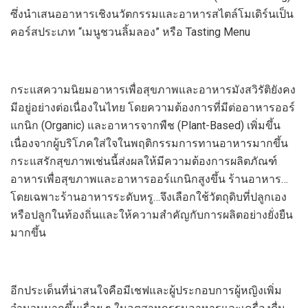
ซึ่ง
นำเสนออ
าหาร
เชิงนวัตกรรมและอาหารสไตล์โมเดิร์นเป็น
คอร์ส
ประเภท
“เมนูชวนลิ้มลอง” หรือ
Tasting Menu
กระแสความนิยมอาหารเพื่อสุขภาพและอาหารมังสวิรัติยังคง
มีอยู่อย่างต่อเนื่องในไทย โดยความต้องการ
ที่มีต่อ
อาหารออร์
แกนิก (
Organic)
และอาหารจากพืช (
Plant-Based)
เพิ่มขึ้น
เนื่องจากผู้บริโภคใส่ใจในพฤติกรรมการทานอาหารมากขึ้น
ก
ระแสรักสุขภาพเช่นนี้ส่งผลให้มีความต้องการผลิตภัณฑ์
อาหารเพื่อสุขภาพและอาหารออร์แกนิกสูงขึ้น
ร้านอาหาร…
โดยเฉพาะร้านอาหารระดับหรู…
จึงเลือกใช้วัตถุดิบที่ปลูกเอง
หรือปลูกในท้องถิ่นและให้ความสำคัญกับการผลิตอย่างยั่งยืน
มากขึ้น
อีกประเด็นที่น่าส
นใจ
คือมีเชฟและผู้ประกอบการผู้หญิงเพิ่ม