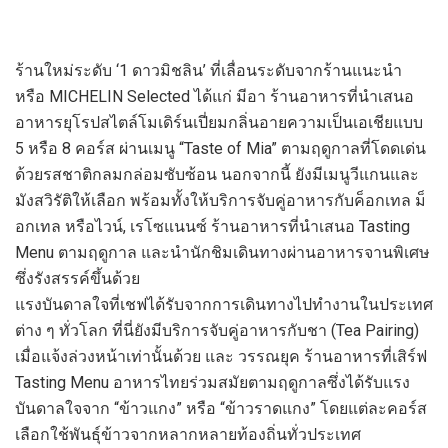
ร้านใหม่ระดับ
‘1
ดาวมิชลิน
’
ที่เลื่อนระดับจาก
ร้านแนะน
หรือ
MICHELIN Selected
ได้แก่
มีอา
ร้านอาหาร
ที่นำเสนอ
อาหาร
ยุโรปสไตล์โมเดิร์น
เปี่ยมกลิ่นอายความเป็นเอเชีย
แบบ
5
หรือ
8
คอร
์ส
ผ่าน
เมนู “
Taste of Mia”
ตามฤดูกาล
ที่โดดเด่น
ด้วย
รสชาติกลมกล่อมซับซ้อน
นอกจากนี้
ยังมีเมนูวีแกนและ
มังสวิรัติให้เลือก
พร้อมทั้ง
ให้บริการ
จับคู่อาหารกับ
ค็อกเทล
ม็
อก
เทล
หรือ
ไวน์
,
เร
โซแนน
ซ์
ร้านอาหารที่นำเสนอ
T
asting
M
enu
ตามฤดูกาล
และนำนักชิม
เดินทางผ่านอาหารจานพิเศษ
ซึ่ง
รังสรรค์
ขึ้นด้วย
แรงบันดาลใจที่เชฟได้รับจากการเดินทางไปทำงานในประเทศ
ต่าง
ๆ ทั่วโลก ที่นี่
ยังมีบริการจับคู่อาหารกับชา (
Tea Pairing)
เมื่อแจ้ง
ล่วงหน้า
เท่านั้นด้วย
และ
วรร
ณยุค
ร้านอาหารที่เสิร์ฟ
Tasting Menu
อาหารไทยร่วมสมัย
ตามฤดูกาล
ซึ่งได้รับ
แรง
บันดาลใจจาก
“
ข้าวแกง
”
หรือ “ข้าวราดแกง”
โดย
แต่ละ
คอร์ส
เลือกใช้พันธุ์ข้าวจากหลากหลายท้องถิ่นทั่วประเทศ