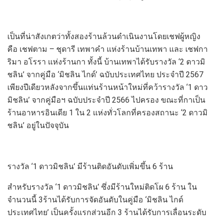
เป็นที่น่าสังเกตว่าทั้งสองร้านล้วนดำเนินงานโดยเชฟผู้หญิง
คือ เชฟตาม
–
ชุดารี เทพาคำ แห่งร้านบ้านเทพา
และ เชฟกา
ริมา อ
โร
รา แห่งร้านกา
ทั้งนี้
บ้านเทพา
ได้รับรางวัล
‘2
ดาวมิ
ชลิน
’
จากคู่มือ
‘
มิชลิน ไกด์’ ฉบับประเทศไทย ประจำปี
2567
เพียงปีเดียวหลังจากขึ้นแท่นร้านหน้าใหม่ที่คว้ารางวัล
‘1
ดาว
มิชลิน
’
จากคู่มือฯ ฉบับประจำปี
2566
ไปครอง ขณะที่
กา
เป็น
ร้านอาหารอินเดีย
1
ใน
2
แห่ง
ทั่วโลกที่ครองสถานะ
‘2
ดาวมิ
ชลิน
’
อยู่ในปัจจุบัน
รางวัล
‘
1
ดาวมิชลิน
’
มีร้านติดอันดับเพิ่มขึ้น
6
ร้าน
สำหรับรางวัล
‘1
ดาวมิชลิน
’
ซึ่งมีร้านใหม่
ติดโผ
6
ร้าน ใน
จำนวนนี้
3
ร้าน
ได้รับการจัด
อันดับในคู่มือ
‘
มิชลิน ไกด์
ประเทศไทย
’
เป็นครั้งแรก
ส่วนอีก
3
ร้านได้รับการเลื่อนระดับ