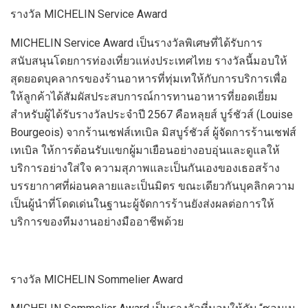
รางวัล
MICHELIN Service Award
MICHELIN Service Award
เป็นรางวัลพิเศษที่ได้รับการ
สนับสนุนโดย
การท่องเที่ยวแห่งประเทศไทย
รางวัล
นี้
มอบให้
สุดยอดบุคลากรของร้านอาหารที่ทุ่มเทให้กับการบริการเพื่อ
ให้ลูกค้าได้สัมผัสประสบการณ์การทานอาหารที่ยอดเยี่ยม
สำหรับผู้ได้รับรางวัลประจำปี
2567
คือ
หลุยส์ บูร์ชัวส์
(
Louise
Bourgeois)
จากร้าน
เชฟส์เทเบิล
มิสบูร์ชัวส์ ผู้จัดการร้านเชฟส์
เทเบิล
ให้การต้อนรับแขกผู้มาเยือนอย่างอบอุ่นและดูแลให้
บริการอย่างใส่ใจ ความสุภาพและเป็นกันเองของเธอสร้าง
บรรยากาศที่ผ่อนคลายและเป็นมิตร
ขณะเดียวกันบุคลิก
ความ
เป็นผู้นำที่โดดเด่น
ในฐานะผู้จัดการร้าน
ยังส่งผล
ต่อการให้
บริการ
ของทีมง
านอย่างมืออาชีพ
ด้วย
รางวัล
MICHELIN Sommelier Award