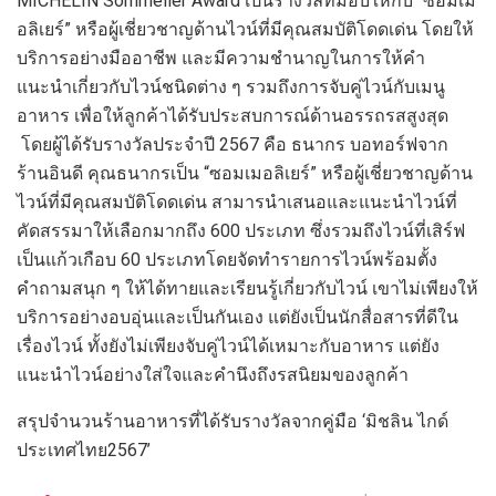
MICHELIN Sommelier Award
เป็นรางวัลที่มอบให้กับ “ซอมเม
อลิเยร์” หรือผู้เชี่ยวชาญด้านไวน์ที่มีคุณสมบัติโดดเด่น โดยให้
บริการอย่างมืออาชีพ และมีความชำนาญในการให้คำ
แนะนำเกี่ยวกับไวน์ชนิดต่าง ๆ รวมถึงการจับคู่ไวน์กับเมนู
อาหาร เพื่อให้ลูกค้าได้รับประสบการณ์ด้านอรรถรสสูงสุด
โดยผู้ได้รับรางวัล
ประจำปี
2567
คือ
ธนากร บอทอร์ฟ
จาก
ร้าน
อินดี
คุณธนากรเป็น
“ซอมเมอลิเยร์”
หรือผู้เชี่ยวชาญด้าน
ไวน์ที่มีคุณสมบัติโดดเด่น
สามารนำเสนอและแนะนำไวน์ที่
คัดสรรมา
ให้เลือกมากถึง
600
ประเภท ซึ่ง
รวมถึง
ไวน์ที่เสิร์ฟ
เป็น
แก้วเกือบ
60
ประเภท
โดย
จัดทำรายการไวน์พร้อมตั้ง
คำถามสนุก
ๆ ให้ได้
ทายและเรียนรู้เกี่ยวกับไวน์ เขาไม่เพียง
ให้
บริการอย่าง
อบอุ่นและเป็นกันเอง แต่ยังเป็นนักสื่อสารที่ดีใน
เรื่องไวน์
ทั้งยังไม่เพียง
จับคู่ไวน์
ได้
เหมาะกั
บ
อาหาร
แต่ยัง
แนะนำไวน์อย่างใส่ใจ
และคำนึงถึง
รสนิยมของ
ลูกค้า
สรุปจำนวนร้านอาหารที่ได้รับรางวัลจากคู่มือ
‘
มิชลิน ไกด์
ประเทศไทย
256
7
’