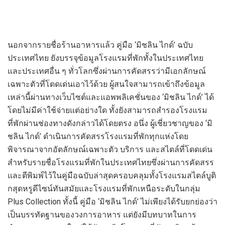
นอกจากรายชื่อร้านอาหารแล้ว คู่มือ
‘
มิชลิน ไกด์
’
ฉบับ
ประเทศไทย
ยังบรรจุข้อมูล
โรงแรมที่พัก
ทั้งในประเทศไทย
และประเทศอื่น ๆ ทั่วโลก
ซึ่งผ่านการคัดสรร
ว่ามีเอกลักษณ์
เฉพาะตัวที่โดดเด่น
เอาไว้ด้วย ผู้สนใจสามารถเข้าถึงข้อมูล
เหล่านี้
ผ่านทางเว็บไซต์และแอพพลิเคชั่นของ
‘
มิชลิน ไกด์
’
ได้
โดยไม่มีค่าใช้จ่ายแต่อย่างใด ทั้งยังสามารถสำรองโรงแรม
ที่พักผ่านช่องทางดังกล่าวได้โดยตรง อนึ่ง ผู้เชี่ยวชาญของ
‘
มิ
ชลิน ไกด์
’
ดำเนินการ
คัดสรรโรงแรมที่พักทุกแห่งโดย
พิจารณาจากอ
ัต
ลักษณ์เฉพาะตัว บริการ และสไตล์ที่โดดเด่น
สำหรับรายชื่อโรงแรมที่พักในประเทศไทย
ซึ่ง
ผ่านการคัดสรร
และตีพิมพ์ไว้ในคู่มือฉบับล่าสุดครอบคลุม
ทั้ง
โรงแรมสไตล์
บู
ติ
กสุดหรู
ดีไซน์ทันสมัยและโรงแรมที่พักเหนือระดับในกลุ่ม
Plus Collection
ทั้งนี้
คู่มือ
‘
มิชลิน ไกด์
’
ไม่เพียงได้รับยกย่องว่า
เป็นบรรทัดฐานของวงการอาหาร แต่ยังมีบทบาทในการ