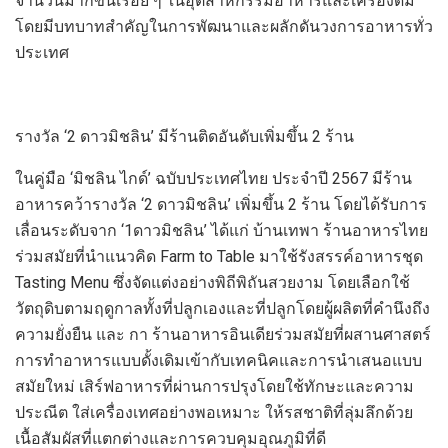
จำนวน
มากขึ้นเรื่อย ๆ ในอุตสาหกรรมอาหารและเครื่องดื่ม
โดยมีบทบาทสำคัญในการพัฒนาและผลักดันวงการอาหารทั่ว
ประเทศ
รางวัล
‘
2
ดาวมิชลิน
’
มี
ร้านติดอันดับเพิ่มขึ้น
2
ร้าน
ในคู่มือ
‘
มิชลิน ไกด์
’
ฉบับประเทศไทย ประจำปี
2567
มีร้าน
อาหารคว้า
รางวัล
‘
2
ดาวมิชลิน
’
เพิ่มขึ้น
2
ร้าน
โดยได้รับการ
เลื่อนระดับ
จาก
‘1
ดาวมิชลิน
’
ได้แก่
บ้านเทพา
ร้านอาหารไทย
ร่วมสมัยที่นำแนวคิด
Farm to Table
มาใช้รังสรรค์อาหารชุด
Tasting Menu
ซึ่งจัดแต่งอย่างพิถีพิถันสวยงาม
โดยเลือกใช้
วัตถุดิบตามฤดูกาล
ทั้งที่ปลูกเองและที่ปลูกโดย
ผู้ผลิตที่คำนึงถึง
ความยั่งยืน
และ
กา
ร้านอาหารอินเดียร่วมสมัยที่ผสานศาสตร์
การทำอาหารแบบดั้งเดิมเข้ากับเทคนิคและการนำเสนอแบบ
สมัยใหม่ เสิร์ฟอาหารที่ผ่าน
การปรุงโดยใช้ทักษะและความ
ประณีต
ใส่
เครื่องเทศอย่าง
พอเหมาะ ให้
รสชาติ
ที่ลุ่มลึกด้วย
เนื้อสัมผัสที่แตกต่างและ
การ
ควบคุมอุณภูมิ
ที่
ดี