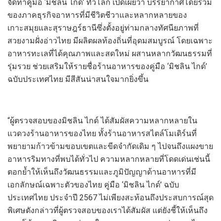
จัดทำคู่มือ
‘
มิชลิน ไกด์
’
ทั่วโลก เปิดเผยว่า
บรรยากาศโดยรวม
ของภาคธุรกิจอาหารที่มีชีวิตชีวาและหลากหลายของ
เกาะส
มุย
และสุราษฎร์ธานีซึ่งตั้งอยู่ท่ามกลางทัศนียภาพที่
สวยงามฝั่งอ่าวไทย มีผลิตผลท้องถิ่นที่อุดมสมบูรณ์ โดยเฉพาะ
อาหาร
ทะเลที่ได้คุณภาพและสดใหม่ ผสาน
หลาก
วัฒนธรรมที่
รุ่มรวย ช่วยเสริมให้รายชื่อร้านอาหารของคู่มือ
‘
มิชลิน ไกด์
’
ฉบับประเทศไทย
มีสีสัน
น่าสนใจมากยิ่งขึ้น
“
ผู้ตรวจสอบของมิชลิน ไกด์
ได้สัมผัสความหลากหลายใน
แวดวงร้านอาหารของไทย ทั้งร้านอาหารสไตล์โมเดิร์น
ที่
พยายามก้าวข้ามขอบเขตและขีดจำกัดเดิม ๆ ไปจนถึง
แผงขาย
อาหารริมทางที่พบได้ทั่วไป ความหลากหลายที่โดดเด่นเช่นนี้
ตอกย้ำให้เห็นถึงวัฒนธรรมและภูมิปัญญาด้านอาหารที่มี
เอกลักษณ์เฉพาะตัวของไทย คู่มือ
‘
มิชลิน ไกด์
’
ฉบับ
ประเทศไทย
ประจำปี
2567
ไม่เพียงสะท้อนถึง
ประสบการณ์
สุด
พิเศษ
ดังกล่าวที่ผู้ตรวจสอบของเราได้สัมผัส
แต่ยัง
ชี้ให้เห็นถึง