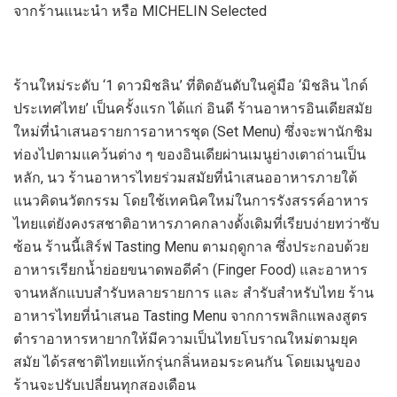
จาก
ร้านแนะน
ำ หรือ
MICHELIN Selected
ร้านใหม่ระดับ
‘
1
ดาวมิชลิน
’
ที่
ติดอันดับในคู่มือ
‘
มิชลิน ไกด์
ประเทศไทย
’
เป็นครั้งแรก
ได้แก่
อินดี
ร้านอาหารอินเดียสมัย
ใหม่
ที่นำเสนอรายการอาหารชุด (
Set Menu)
ซึ่งจะ
พานักชิม
ท่องไป
ตาม
แคว้นต่าง ๆ ของอินเดีย
ผ่าน
เมนูย่างเตาถ่านเป็น
หลัก
,
นว
ร้าน
อาหารไทย
ร่วมสมัยที่นำเสนออาหารภายใต้
แนวคิดนวัตกรรม โดยใช้เทคนิคใหม่ในการรังสรรค์อาหาร
ไทยแต่ยังคง
รสชาติ
อาหารภาคกลาง
ดั้งเดิ
มที่เรียบง่ายทว่าซับ
ซ้อน ร้านนี้เสิร์ฟ
Tasting Menu
ตามฤดูกาล ซึ่งประกอบด้วย
อาหารเรียกน้ำย่อยขนาดพอดีคำ (
Finger Food)
และอาหาร
จานหลักแบบสำรับหลายรายการ แ
ละ
สำรับสำหรับไทย
ร้าน
อาหารไทยที่นำเสนอ
Tasting Menu
จากการพลิกแพลงสูตร
ตำราอาหารหายาก
ให้มีความเป็น
ไทยโบราณใหม่ตามยุค
สมัย
ได้
รสชาติไทยแท้กรุ่นกลิ่นหอมระคนกัน
โดย
เมนู
ของ
ร้านจะปรับ
เปลี่ยนทุกสองเดือน