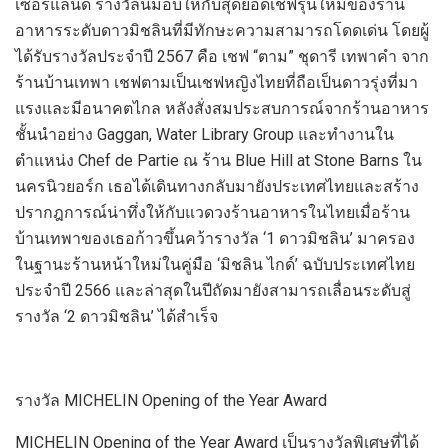
เซอร์แลนด์ รางวัลนี้
มอบให้กับสุดยอดเชฟรุ่นใหม่ของร้าน
อาหารระดับดาวมิชลินที่มีทักษะความสามารถโดดเด่น
โดยผู้
ได้รับรางวัล
ประจำปี
2567
คือ
เชฟ
“
ตาม
”
ชุดารี เทพาคำ
จาก
ร้าน
บ้านเทพา
เชฟ
ตาม
เป็นเชฟหญิงไทยที่ถือเป็นดาวรุ่ง
ที่มา
แรงและมี
อนาคตไกล
หลังสั่งสม
ประสบการณ์
จาก
ร้านอาหาร
ชั้นนำอย่าง
Gaggan
, Water Library Group
และ
ทำงาน
ใน
ตำแหน่ง
Chef de
Partie
ณ
ร้าน
Blue Hill at Stone Barns
ใน
นคร
นิวยอร์ก
เธอ
ได้เดินทางกลับมายังประเทศไทยและ
สร้าง
ปรากฎการณ์น่าทึ่ง
ให้กับแวดวงร้านอาหารในไทยเมื่อร้าน
บ้านเทพาของเธอ
ก้าวขึ้น
คว้ารางวัล
‘1
ดาวมิชลิน
’
มาครอง
ใน
ฐานะร้านหน้าใหม่ใน
คู่มือ
‘
มิชลิน ไกด์’ ฉบับประเทศไทย
ประจำปี
25
66
และล่าสุดในปี
ถัดมา
ยัง
สามารถเลื่อนระดับ
สู่
รางวัล
‘2
ดาวมิชลิน
’
ได้สำเร็จ
รางวัล
MICHELIN Opening of the Year Award
MICHELIN Opening of the Year Award
เป็นรางวัลพิเศษที่ได้