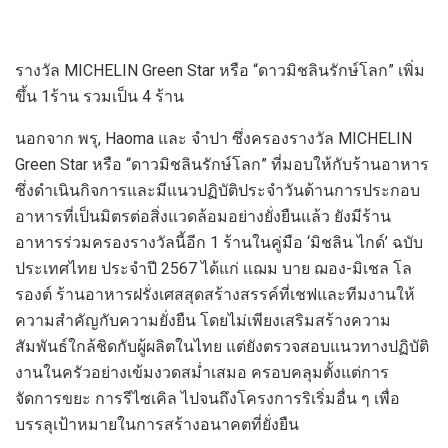
รางวัล
MICHELIN Green Star
หรือ
“
ดาวมิชลินรักษ์โลก
”
เพิ่ม
ขึ้น
1
ร้าน รวมเป็น
4
ร้าน
นอกจาก
พรุ
,
Haoma
และ
จำปา
ซึ่งครองรางวัล
MICHELIN
Green Star
หรือ
“ดาวมิชลินรักษ์โลก”
ที
มอบให้กับร้านอาหาร
ซึ่ง
ดำเนินกิจการและมีแนวปฏิบัติประจำวันด้านการประกอบ
อาหารที่เป็นมิตรต่อสิ่งแวดล้อมอย่างยั่งยืน
แล้ว
ยังมีร้าน
อาหา
ร
ร่วมค
รอง
รางวัล
นี้
อีก
1
ร้านในคู่มือ
‘
มิชลิน ไกด์’ ฉบับ
ประเทศไทย ประจำปี
2567
ได้แก่
เเฌม
บาย ฌอง-มิเชล
โล
รอง
ต์
ร้านอาหาร
ฝรั่งเศส
สุดสร้างสรรค์ที่
เชฟและทีมงาน
ให้
ความสำคัญกับความยั่งยืน โดย
ไม่เพียงเสริม
สร้าง
ความ
สัมพันธ์ใกล้ชิดกับผู้ผลิต
ใน
ไทย
แต่
ยัง
ตรวจสอบแนวทางปฏิบัติ
งาน
ในครัวอย่างเข้มงวด
สม่ำเสมอ
ครอบคลุมตั้งแต่การ
จัดการขยะ การรี
ไซเคิล
ไปจนถึงโครงการริเริ่มอื่น ๆ เพื่อ
บรรลุเป้าหมายในการสร้างอนาคตที่ยั่งยืน