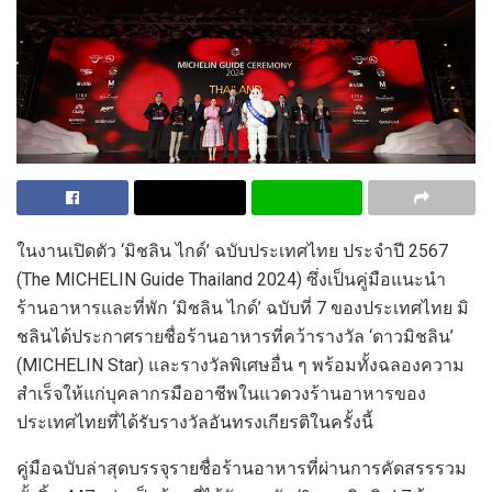
ในงานเปิดตัว
‘
มิชลิน ไกด์’ ฉบับประเทศไทย ประจำปี
2567
(The MICHELIN Guide Thailand 202
4
)
ซึ่งเป็น
คู่มือแนะนำ
ร้านอาหารและที่พัก
‘
มิชลิน ไกด์
’
ฉบับที่
7
ของประเทศไทย
มิ
ชลินได้ประกาศรายชื่อร้านอาหารที่คว้ารางวัล
‘
ดาวมิชลิน
’
(
MICHELIN Star
)
และรางวัลพิเศษอื่น
ๆ
พร้อมทั้งฉลองความ
สำเร็
จให้แก่บุคลากรมืออาชีพในแวดวงร้านอาหารของ
ประเทศไทย
ที่ได้รับรางวัลอันทรงเกียรติในครั้งนี้
คู่มือฉบับล่าสุด
บรรจุรายชื่อร้านอาหารที่ผ่านการคัดสรรรวม