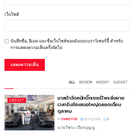
เว็บไซต์
บันทึกชื่อ, อีเมล และชื่อเว็บไซต์ของฉันบนเบราว์เซอร์นี้ สำหรับ
การแสดงความเห็นครั้งถัดไป
ALL
REVIEW
MODIFY
GADGET
มาสด้าจัดหนักบิ๊กเซอร์ไพรส์ขยาย
GADGET
เวลารับข้อเสนอใหญ่ตลอดเดือน
ตุลาคม
BY
DVMOTOR
02/10/2024
0
นายวัชระ เจียรบุญ ผู...