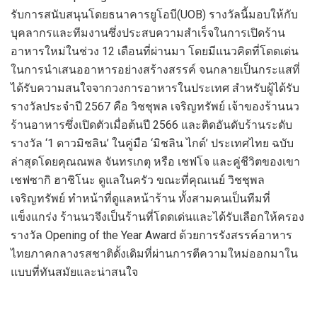
รับการสนับสนุนโดย
ธนาคารยูโอบี
(
UOB
)
รางวัล
นี้
มอบให้กับ
บุคลากรและทีมงาน
ซึ่งประสบความสำเร็จในการเปิดร้าน
อาหารใหม่ในช่วง
12
เดือนที่ผ่านมา โดยมีแนวคิดที่โดดเด่น
ในการนำเสนออาหารอย่างสร้างสรรค์ จนกลายเป็นกระแสที่
ได้รับความสนใจจากวงการอาหารในประเทศ สำหรับผู้ได้รับ
รางวัลประจำปี
2567
คือ
วิชชุพล เจริญทรัพย์
เจ้าของ
ร้าน
นว
ร้านอาหาร
ซึ่งเปิดตัวเมื่อต้นปี
2566
และติดอันดับร้านระดับ
รางวัล
‘1
ดาวมิชลิน
’
ในคู่มือ
‘
มิชลิ
น
ไกด์
’
ประเทศไทย
ฉบับ
ล่าสุด
โดยคุณณพล
จั
นทรเกตุ
หรือ
เชฟ
โจ และคู่ชีวิตของเขา
เชฟซา
กิ
ฮาชิโนะ ดูแลในครัว ขณะที่คุณเนย์ วิชชุพล
เจริญทรัพย์
ทำหน้าที่ดูแลหน้าร้าน
ทั้งสามคนเป็นทีมที่
แข็งแกร่ง ร้านนวจึงเป็นร้านที่โดดเด่นและได้รับเลือกให้ครอง
รางวัล
Opening of the Year Award
ด้วยการรังสรรค์อาหาร
ไทยภาคกลางรสชาติดั้งเดิมที่ผ่านการตีความใหม่ออกมาใน
แบบที่ทันสมัยและน่าสนใจ