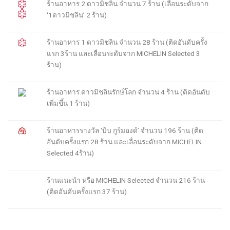
ร้านอาหาร
2
ดาวมิชลิน จำนวน
7
ร้าน
(เลื่อนระดับ
จาก
‘1
ดาวมิชลิน
’
2
ร้าน)
ร้านอาหาร
1
ดาวมิชลิน จำนวน
2
8
ร้าน
(ติดอันดับครั้ง
แรก
3
ร้าน และเลื่อนระดับ
จาก
MICHELIN Selected
3
ร้าน
)
ร้านอาหาร ดาวมิชลินรักษ์โลก จำนวน
4
ร้าน
(
ติดอันดับ
เพิ่มขึ้น
1
ร้าน)
ร้านอาหารรางวัล ‘บิบ กูร์มองด์’ จำนวน
1
9
6
ร้าน
(
ติด
อันดับครั้งแรก
2
8
ร้าน และ
เลื่อนระดั
บ
จาก
MICHELIN
Selected
4
ร้าน)
ร้าน
แนะนำ
หรือ
MICHELIN Selected
จำนวน
216
ร้าน
(ติดอันดับครั้งแรก
37
ร้าน)