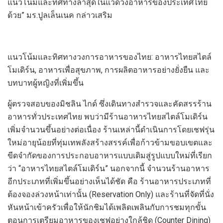
แนวโน้มและทิศทาง
ล่าสุดในแวด
วงอาหาร
ของ
ประเทศ
ไทย
ด้วย
” มร.ปูลเล็นเนค กล่าว
เสริม
แนวโน้มและทิศทางวงการอาหารของไทย
:
อาหารไทยสไตล์
โมเดิร์น
,
อาหารเพื่อสุขภาพ
,
การผลิตอาหารอย่างยั่งยืน และ
บทบาทผู้หญิงที่เพิ่มขึ้น
ผู้ตรวจสอบของมิชลิน ไกด์
ซึ่งเดินทางสำรวจและคัดสรรร้าน
อาหารทั่วประเทศไทย พบว่ามีร้านอาหารไทยสไตล์โมเดิร์น
เพิ่มจำนวนขึ้นอย่างต่อเนื่อง ร้านเหล่านี้ดำเนินการโดยเชฟรุ่น
ใหม่อายุน้อยที่ทุ่มเทพลังสร้างสรรค์เพื่อก้าวข้ามขอบเขตและ
ขีดจำกัดของการประกอบอาหารแบบเดิม
สู่
รูปแบบใหม่ที่เรียก
ว่า “อาหารไทยสไตล์โมเด
ิร์น
” นอกจากนี้
จำนวนร้านอาหาร
อีก
ประเภทที่เพิ่มขึ้น
อย่าง
เห็นได้ชัด
คือ
ร้านอาหารประเภทที่
ต้องจองล่วงหน้าเท่านั้น (
Reservation Only)
และ
ร้านที่จัดที่นั่ง
หันหน้าเข้าครัวเพื่อ
ให้
นักชิมได้เพลิดเพลินกับการชมทุกขั้น
ตอนการเตรียมอาหารของเชฟอย่างใกล้ชิด
(
Counter Dining)