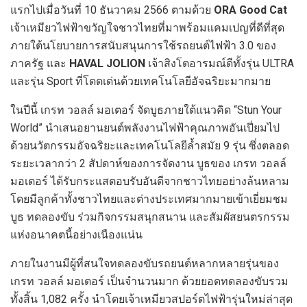
แรกไปเมื่อวันที่ 10 ธันวาคม 2566 ตามด้วย
ORA Good Cat
เจ้าเหมียวไฟฟ้าขวัญใจชาวไทยที่มาพร้อมแคมเปญที่ดีที่สุด
ภายใต้นโยบายการสนับสนุนการใช้รถยนต์ไฟฟ้า 3.0 ของ
ภาครัฐ และ
HAVAL JOLION
เจ้าสิงโตอารมณ์ดีทั้งรุ่น ULTRA
และรุ่น Sport ที่โดดเด่นด้วยเทคโนโลยีอัจฉริยะมากมาย
ในปีนี้ เกรท วอลล์ มอเตอร์ จัดบูธภายใต้แนวคิด “Stun Your
World” นำเสนอยานยนต์พลังงานไฟฟ้าคุณภาพอันเปี่ยมไป
ด้วยนวัตกรรมอัจฉริยะและเทคโนโลยีล้ำสมัย 9 รุ่น ซึ่งตลอด
ระยะเวลากว่า 2 สัปดาห์ของการจัดงาน บูธของ เกรท วอลล์
มอเตอร์ ได้รับกระแสตอบรับอันดีจากชาวไทยอย่างล้นหลาม
โดยมีลูกค้าทั้งชาวไทยและต่างประเทศมากมายเข้าเยี่ยมชม
บูธ ทดลองขับ ร่วมกิจกรรมสนุกสนาน และสัมผัสยนตรกรรม
แห่งอนาคตนี้อย่างเนืองแน่น
ภายในงานมีผู้ที่สนใจทดลองขับรถยนต์หลากหลายรุ่นของ
เกรท วอลล์ มอเตอร์ เป็นจำนวนมาก ด้วยยอดทดลองขับรวม
ทั้งสิ้น 1,082 ครั้ง นำโดยเจ้าเหมียวสปอร์ตไฟฟ้ารุ่นใหม่ล่าสุด