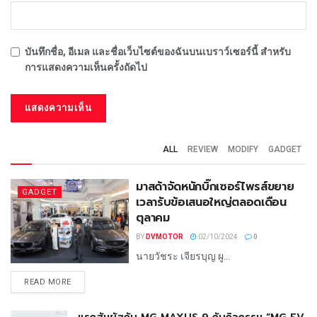
บันทึกชื่อ, อีเมล และชื่อเว็บไซต์ของฉันบนเบราว์เซอร์นี้ สำหรับ
การแสดงความเห็นครั้งถัดไป
ALL
REVIEW
MODIFY
GADGET
มาสด้าจัดหนักบิ๊กเซอร์ไพรส์ขยาย
GADGET
เวลารับข้อเสนอใหญ่ตลอดเดือน
ตุลาคม
BY
DVMOTOR
02/10/2024
0
นายวัชระ เจียรบุญ ผู...
READ MORE