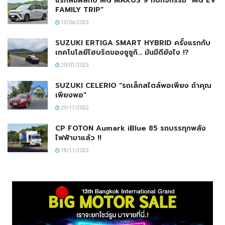
แรกสัมผัสกับ MG MAXUS 9 กับกิจกรรม “MG EV
FAMILY TRIP”
13/06/2023
SUZUKI ERTIGA SMART HYBRID ครั้งแรกกับ
เทคโนโลยีไฮบริดของซูซูกิ… มันมีดียังไง !?
20/01/2023
SUZUKI CELERIO “รถเล็กสไตล์พอเพียง ถ้าคุณ
เพียงพอ”
29/11/2022
CP FOTON Aumark iBlue 85 รถบรรทุกพลัง
ไฟฟ้ามาแล้ว !!
18/11/2022