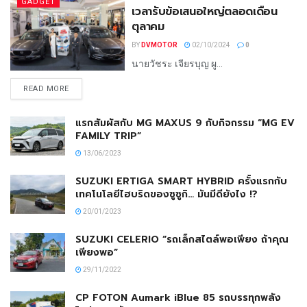
GADGET
เวลารับข้อเสนอใหญ่ตลอดเดือน
ตุลาคม
BY
DVMOTOR
02/10/2024
0
นายวัชระ เจียรบุญ ผู...
READ MORE
แรกสัมผัสกับ MG MAXUS 9 กับกิจกรรม “MG EV
FAMILY TRIP”
13/06/2023
SUZUKI ERTIGA SMART HYBRID ครั้งแรกกับ
เทคโนโลยีไฮบริดของซูซูกิ… มันมีดียังไง !?
20/01/2023
SUZUKI CELERIO “รถเล็กสไตล์พอเพียง ถ้าคุณ
เพียงพอ”
29/11/2022
CP FOTON Aumark iBlue 85 รถบรรทุกพลัง