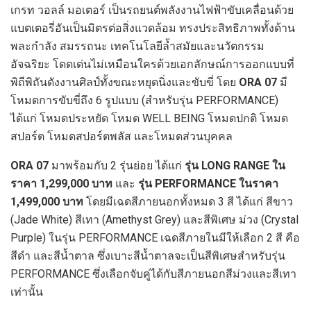
เกรท วอลล์ มอเตอร์ เป็นรถยนต์พลังงานไฟฟ้าขับเคลื่อนด้วย
แบตเตอรี่อันเป็นมิตรต่อสิ่งแวดล้อม ทรงประสิทธิภาพทั้งด้าน
พละกำลัง สมรรถนะ เทคโนโลยีล้ำสมัยและนวัตกรรม
อัจฉริยะ โดดเด่นไม่เหมือนใครด้วยเอกลักษณ์การออกแบบที่
พิถีพิถันดังงานศิลป์ทั้งขณะหยุดนิ่งและขับขี่ โดย
ORA 07
มี
โหมดการขับขี่ถึง 6 รูปแบบ (สำหรับรุ่น PERFORMANCE)
ได้แก่ โหมดประหยัด โหมด WELL BEING โหมดปกติ โหมด
สปอร์ต โหมดสปอร์ตพลัส และโหมดส่วนบุคคล
ORA 07
มาพร้อมกับ 2 รุ่นย่อย ได้แก่
รุ่น
LONG RANGE ใน
ราคา 1,299,000 บาท
และ
รุ่น
PERFORMANCE ในราคา
1,499,000 บาท
โดยมีเฉดสีภายนอกทั้งหมด 3 สี ได้แก่ สีขาว
(Jade White) สีเทา (Amethyst Grey) และสีพิเศษ ม่วง (Crystal
Purple) ในรุ่น PERFORMANCE เฉดสีภายในมีให้เลือก 2 สี คือ
สีดำ และสีน้ำตาล ซึ่งเบาะสีน้ำตาลจะเป็นสีพิเศษสำหรับรุ่น
PERFORMANCE ซึ่งเลือกจับคู่ได้กับสีภายนอกสีม่วงและสีเทา
เท่านั้น