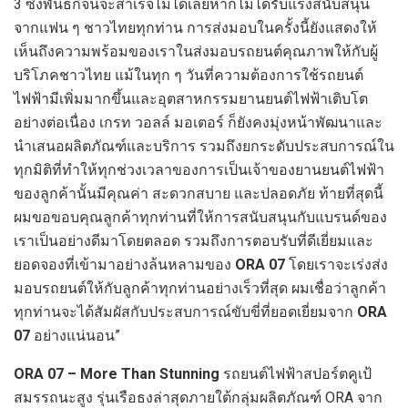
3 ซึ่งพันธกิจนี้จะสำเร็จไม่ได้เลยหากไม่ได้รับแรงสนับสนุน
จากแฟน ๆ ชาวไทยทุกท่าน การส่งมอบในครั้งนี้ยังแสดงให้
เห็นถึงความพร้อมของเราในส่งมอบรถยนต์คุณภาพให้กับผู้
บริโภคชาวไทย แม้ในทุก ๆ วันที่ความต้องการใช้รถยนต์
ไฟฟ้ามีเพิ่มมากขึ้นและอุตสาหกรรมยานยนต์ไฟฟ้าเติบโต
อย่างต่อเนื่อง เกรท วอลล์ มอเตอร์ ก็ยังคงมุ่งหน้าพัฒนาและ
นำเสนอผลิตภัณฑ์และบริการ รวมถึงยกระดับประสบการณ์ใน
ทุกมิติที่ทำให้ทุกช่วงเวลาของการเป็นเจ้าของยานยนต์ไฟฟ้า
ของลูกค้านั้นมีคุณค่า สะดวกสบาย และปลอดภัย ท้ายที่สุดนี้
ผมขอขอบคุณลูกค้าทุกท่านที่ให้การสนับสนุนกับแบรนด์ของ
เราเป็นอย่างดีมาโดยตลอด รวมถึงการตอบรับที่ดีเยี่ยมและ
ยอดจองที่เข้ามาอย่างล้นหลามของ
ORA 07
โดยเราจะเร่งส่ง
มอบรถยนต์ให้กับลูกค้าทุกท่านอย่างเร็วที่สุด ผมเชื่อว่าลูกค้า
ทุกท่านจะได้สัมผัสกับประสบการณ์ขับขี่ที่ยอดเยี่ยมจาก
ORA
07
อย่างแน่นอน”
ORA 07 – More Than Stunning
รถยนต์ไฟฟ้าสปอร์ตคูเป้
สมรรถนะสูง รุ่นเรือธงล่าสุดภายใต้กลุ่มผลิตภัณฑ์ ORA จาก