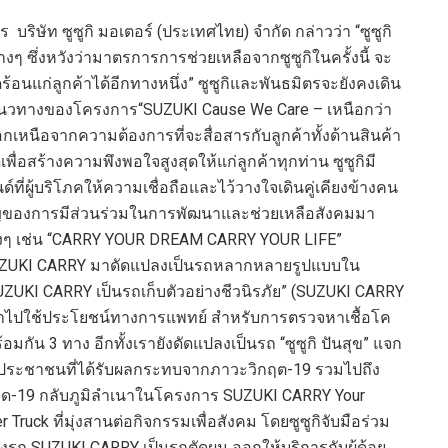
ิษัท ซูซูกิ มอเตอร์ (ประเทศไทย) จำกัด กล่าวว่า “
ซูซูกิ
าง
ๆ
ซึ่งหวังว่ามาตรการการช่วยเหลือจากซูซูกิในครั้งนี้ จะ
อนแก่ลูกค้าได้อีกทางหนึ่ง
”
ซูซูกิและพันธมิตรจะยังคงเดิน
มแนวทางของโครงการ
“
SUZUKI Cause We Care –
เหนือกว่า
อกเหนือจากความต้องการที่จะสื่อสารกับลูกค้าทั้งด้านสินค้า
พื่อสร้างความพึงพอใจสูงสุดให้แก่ลูกค้าทุ
กท่าน ซูซูกิมี
นด์ที่ผู้บริโภคให้ความเชื่อถือและไว้วางใจเดินคู่เคียงข้างคน
คัญของการมีส่วนร่วมในการพัฒนาและช่วยเหลือสังคมมา
างๆ
เช่น
“
CARRY YOUR DREAM CARRY YOUR LIFE”
ZUKI CARRY
มาดัดแปลงเป็นรถหลากหลายรูปแบบใน
UZUKI CARRY
เป็นรถเก็บตัวอย่างชีวนิรภัย” (
SUZUKI CARRY
อนำไปใช้ประโยชน์ทางการแพทย์ สำหรับการตรวจหาเชื้อโค
ร้อมกัน
3
ทาง อีกทั้งเรายังดัดแปลงเป็นรถ “ซูซูกิ ปันสุข” แจก
กับประชาชนที่ได้รับผลกระทบจากภาวะวิกฤต-
19
รวมไปถึง
ิด-
19
กลับภูมิลำเนาในโครงการ
SUZUKI CARRY Your
er Truck
ที่
มุ่งสานต่อกิจกรรมเพื่อสังคม
โดยซูซูกิจับมือ
ร่วม
ง
รถ
SUZUKI CARRY
เป็นรถตัดผม ออกให้บริการกับผู้ด้อย