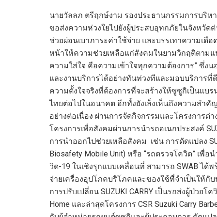
นายวัลลภ ตรีฤกษ์งาม รองประธานกรรมการบริหาร บร
ขอส่งความห่วงใยไปยังผู้ประสบอุทกภัยในจังหวัดต่
ช่วยผ่อนเบาภาระค่าใช้จ่าย และบรรเทาความเดือดร้
หน้าให้ความช่วยเหลือแก่สังคมในยามวิกฤติตา
ความใส่ใจ คือความเข้าใจทุกความต้องการ”
ซึ่งน
และงานบริการได้อย่างทันท่วงทีและมอบบริการที่ดีเ
ความตั้งใจจริง
ที่ต้องการที่จะสร้างให้ซูซูกิเป็นแบร
ไทยต่อไปในอนาคต อีกทั้งยังเล็งเห็นถึงความสำ
อย่างต่อเนื่อง ผ่านการจัดกิจกรรมและโครงการต่
โครงการเพื่อสังคมผ่านการนำรถอเนกประสงค์
SU
การนำออกไปช่วยเหลือสังคม
เช่น
การดัดแปลง
S
Biosafety Mobile Unit)
หรือ “รถตรวจโควิด” เพื่
วิด-
19
ในเชิงรุกแบบเคลื่อนที่ สามารถ
SWAB
ได้พ
จ่ายเครื่องอุปโภคบริโภคและของใช้ที่จำเป็นให้
การปรับเปลี่ยน
SUZUKI CARRY
เป็นรถส่งผู้ป่วยโคว
Home
และ
ล่าสุด
โครงการ
CSR Suzuki Carry Barb
กับ
ผู้จำหน่ายรถยนต์ซูซูกิและผู้ประกอบการ
ดัดแปล