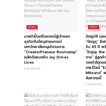
NEWS
NEWS
มาสด้าปั้นครีเอเตอร์สู่เจ้าของ
มิตซูบิชิ ม
ธุรกิจจับมือจุฬาลงกรณ์
“มิตซูรุ” ร
มหาวิทยาลัยหนุนโครงการ
รับ 65 ปี พร
“CreatorPreneur Bootcamp”
“Enjoy the 
ผลักดันแนวคิด Joy Drives
ทาง” สู่ลูกค
Lives
จอยได้ทุกแช
เกอร์ไลน์ “
06/08/2026
Mitsuru!” ฟร
สิงหาคมนี้
06/08/2026