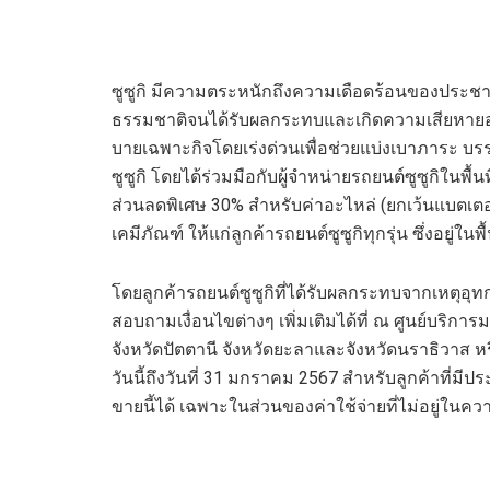
ซูซูกิ
มีความตระหนักถึงความเดือดร้อนของประชาช
ธรรมชาติจนได้รับผลกระทบและเกิดความเสียหาย
บายเฉพาะกิจโดยเร่งด่วนเพื่อช่วยแบ่งเบาภาระ บรร
ซูซูกิ โดยได้ร่วมมือกับผู้จำหน่ายรถยนต์ซูซูกิในพื้
ส่วนลดพิเศษ
30%
สำหรับค่าอะไหล่
(ยกเว้นแบตเตอ
เคมีภัณฑ์ ให้แก่ลูกค้ารถยนต์ซูซูกิทุกรุ่น
ซึ่งอยู่ในพ
โดยลูกค้ารถยนต์ซูซูกิที่ได้รับผลกระทบจากเหตุอุ
สอบถามเงื่อนไขต่างๆ
เพิ่มเติมได้ที่
ณ ศูนย์บริการม
จังหวัดปัตตานี จังหวัดยะลาและจังหวัดนราธิวาส
หร
วันนี้ถึงวันที่
31
มกราคม
2567
สำหรับลูกค้าที่มี
ขายนี้ได้ เฉพาะในส่วนของค่าใช้จ่ายที่ไม่อยู่ในคว