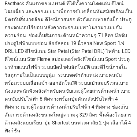
Fastback คันแรกของแบรนด์ ที่ได้ทั้งความโดดเด่น ดีไซน์
โฉบเฉี่ยว และออกแบบมาเพื่อการขับเคลื่อนทันสมัยพร้อมเป็น
มิตรกับสิ่งแวดล้อม ดีไซน์ภายนอก ตัวถังแบบฟาสต์แบ็ก ประตู
กระจกแบบไร้ขอบ หลังคากระจกแบบพาโนรามาแบบกัน
ความร้อน ช่องเก็บสัมภาระด้านหน้าความจุ 71 ลิตร มือจับ
ประตูไฟฟ้าแบบซ่อน ล้ออัลลอย 19 นิ้วลาย New Sport ไฟ
DRL LED ดีไซน์แบบ Star Petal (Star Petal DRL) ไฟท้าย LED
ดีไซน์แบบ Star Flame สปอยเลอร์หลังดีไซน์แบบ Sport ประตู
ฝาท้ายแบบไฟฟ้า ระบบปัดน้ำฝนอัตโนมัติ และดีไซน์ภายใน
วัสดุภายในเป็นแบบบุนุ่ม ระบบจดจำตำแหน่งเบาะคนขับ
พร้อมระบบเลื่อนเข้า-ออกอัตโนมัติ ระบบเป่าลมบริเวณเบาะ
นั่งและพนักพิงหลังสำหรับคนขับและผู้โดยสารด้านหน้า เบาะ
คนขับปรับไฟฟ้า 8 ทิศทางพร้อมปุ่มดันหลังปรับไฟฟ้า 4
ทิศทาง เบาะผู้โดยสารด้านหน้าปรับไฟฟ้า 4 ทิศทาง ช่องเก็บ
สัมภาระด้านหลังขนาดใหญ่ความจุ 329 ลิตร พื้นห้องโดยสาร
ด้านหลังแบบเรียบ ปุ่ม Shortcut บนพวงมาลัย 2 ปุ่ม เลือกได้ 4
ฟังก์ชัน