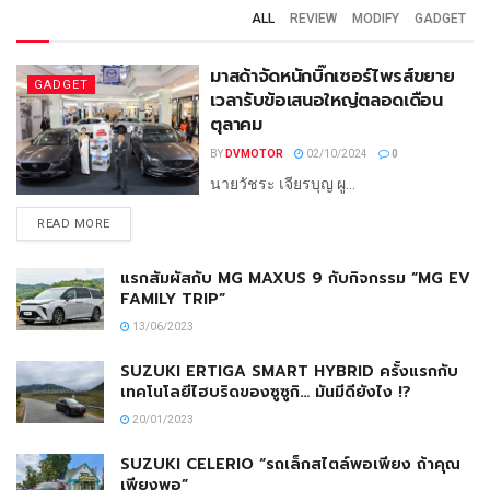
ALL
REVIEW
MODIFY
GADGET
มาสด้าจัดหนักบิ๊กเซอร์ไพรส์ขยาย
GADGET
เวลารับข้อเสนอใหญ่ตลอดเดือน
ตุลาคม
BY
DVMOTOR
02/10/2024
0
นายวัชระ เจียรบุญ ผู...
READ MORE
แรกสัมผัสกับ MG MAXUS 9 กับกิจกรรม “MG EV
FAMILY TRIP”
13/06/2023
SUZUKI ERTIGA SMART HYBRID ครั้งแรกกับ
เทคโนโลยีไฮบริดของซูซูกิ… มันมีดียังไง !?
20/01/2023
SUZUKI CELERIO “รถเล็กสไตล์พอเพียง ถ้าคุณ
เพียงพอ”