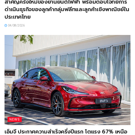
สำคัญครั้งใหม่ของยานยนต์ไฟฟ้า พร้อมตอบโจทย์การ
ดำเนินธุรกิจของลูกค้ากลุ่มฟลีทและลูกค้าเชิงพาณิชย์ใน
ประเทศไทย
04/08/2026
NEWS
เอ็มจี ประกาศความสำเร็จครึ่งปีแรก โตแรง 67% เหนือ