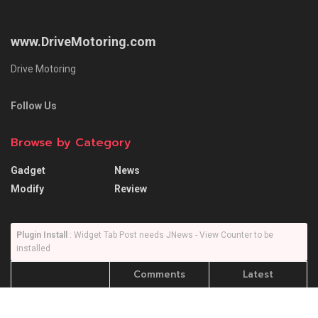
Plugin Install
: Widget Tab Post needs JNews - View Counter to be
installed
Trending
Comments
Latest
SUZUKI XL7 ถ้าเอามาใช้งานในเมืองเป็นหลักจะดี
ไหม?… แล้วอัตราความสิ้นเปลืองจะไหวไหม !?
26/09/2022
Honda City SV รถดีที่น่าใช้ แต่ก็มีบางสิ่งที่ยังไม่
โดนใจ !!