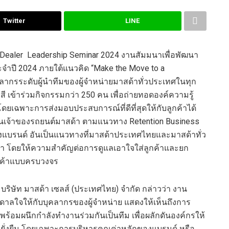
Twitter
LINE
 Dealer Leadershi
p
Se
minar
2024
งานสัมมนา
เพื่อ
พัฒนา
ะจำปี
2024
ภายใต้แนวคิด
“
Make the Move to a
คลากร
ระดับผู้นำทีมของ
ผู้จำหน่ายมาสด้า
ทั่วประ
เทศ
ในทุก
สี
เข้าร่วมกิจกรรมกว่า
250
คน
เพื่อ
ถ่ายทอด
องค์
ความรู้
โดยเฉพาะการ
ส่งมอบ
ประสบการณ์
ที่ดีที่สุดให้กับ
ลูกค้
าได้
ป็นเจ้าของรถยนต์มาสด้า ตามแนวทาง
Retention Business
งแบรนด์
อันเป็นแนวทาง
ที่
มาสด้าประเทศไทยและมาสด้าทั่ว
มา
โดย
ให้
ความสำคัญต่อ
การดูแลเอาใจใส่ลูกค้าและยก
ค้า
แบบ
ครบวงจร
บริษัท
มาสด้า
เซลส์
(
ประเทศไทย
)
จำกัด
กล่าวว่า งาน
ดาลใจให้กับบุคลากรของผู้จำหน่าย แสดงให้เห็นถึง
การ
ี่พร้อมผนึกกำลัง
ทำงาน
ร่วม
กั
นเป็นทีม
เพื่อผลักดันองค์กร
ให้
ง
ยั่งยืน
โดยเฉพาะ
การบริหารคุณค่าหลักของแบรนด์
หรือ