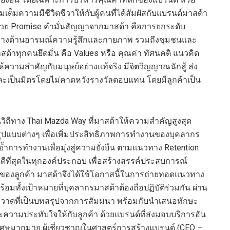
เต็มความมีชีวิตชีวาให้กับผู้คนที่ได้สัมผัสกับแบรนด์มาสด้า
้วย
Promise
คำมั่นสัญญาจากมาสด้า คือการยกระดับ
้งทางด้านอารมณ์ความรู้สึกและกายภาพ รวมถึงชุมชนและ
สด้าทุกคนยึดมั่น คือ
Values
หรือ
คุณค่า ทัศนคติ แนวค
ิด
ห้ความสำคัญกับมนุษย์อย่างแท้จริง มีจิตวิญญาณนักสู้ ส่ง
ป็นมิตรโดยไม่คาดหวังรางวัลตอบแทน โดยมีลูกค้าเป็น
น
วิถีทาง
Thai Mazda Way
ที่มาสด้าให้ความสำคัญสูงสุด
ปแบบต่างๆ เพื่อ
เพิ่ม
ประสิทธิภาพการทำงาน
ของบุคลากร
ย้ำ
การทำงานเพื่อมุ่งสู่ความยั่งยืน
ต
าม
แนวทาง
Retention
ีที่สุด
ในทุกองค์ประกอบ
เพื่อสร้างสรรค์ประสบการณ์
ของลูกค้า
มาสด้าจึงได้ใช้
โอกาส
นี้ในการถ่ายทอด
แนวทาง
อมทั้งเป้าหมายที่บุคลากรมาสด้า
ต้อง
ถือ
ปฏิบัติ
ร่วมกัน
ผ่าน
วาด
ที่
เป็นบทสรุป
จาก
การสัมมนา
พร้อมกับนำเสนอ
ทักษะ
ะ
ความ
ประทับ
ใจให้กับ
ลูกค้า
ด้วยแบรนด์ที่ส่ง
มอบบริการอัน
เศษ
มากมาย
ผู้เชี่ยวชาญ
ในศาสตร์การสร้างแบรนด์
(CEO –