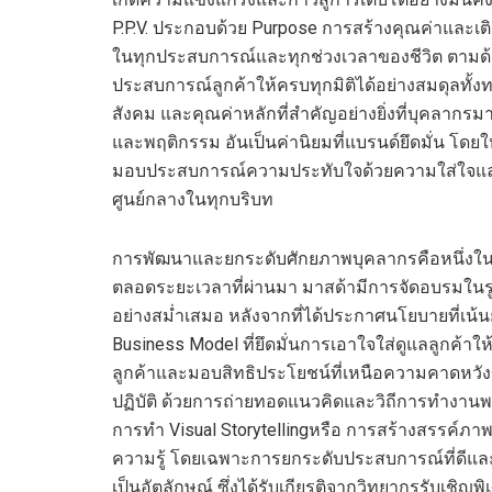
P
.
P
.
V
.
ประกอบด้วย
Purpose
การสร้างคุณค่าและเติม
ในทุกประสบการณ์และทุกช่วงเวลาของชีวิต ตามด
ประสบการณ์ลูกค้าให้ครบทุกมิติได้อย่างสมดุลทั
สังคม และคุณค่าหลักที่สำคัญอย่างยิ่งที่บุคลากรมา
และพฤติกรรม
อันเป็นค่านิยม
ที่
แบรนด์
ยึดมั่น
โดย
ใ
มอบประสบการณ์ความประทับใจด้วยความใส่ใจและเ
ศูนย์กลางในทุกบริบท
การพัฒนา
และ
ยกระดับศักยภาพบุคลากรคือหนึ่งใ
ตลอดระยะเวลาที่ผ่านมา มาสด้ามีการจัดอบรมในรู
อย่างสม่ำเสมอ หลังจากที่ได้
ประกาศนโยบาย
ที่เน้น
Business Mo
del
ที่
ยึดมั่นการเอาใจใส่ดูแลลูกค้าให้ด
ลูกค้าและมอบสิทธิประโยชน์
ที่
เหนือความคาดหวัง
ปฏิบัติ
ด้วยการ
ถ่ายทอด
แนวคิดและวิถีการทำงานพร้
การทำ
Visual Storytelling
หรือ
การสร้างสรรค์
ภาพ
ความรู้
โดยเฉพาะ
การ
ยกระดับ
ประสบการณ์
ที
ดีแล
เป็นอัตลักษณ์ ซึ่ง
ได้รับเกียรติจากวิ
ทยากรรับเชิญพิ