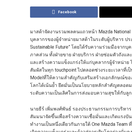
Facebook
มาสด้า
จัดงาน
รวมพลคนแถวหน้า
Mazda National
บุคลาก
รของ
ผู้จำหน่ายมาสด้าในระดับผู้บริหาร
ปร
Sustainable Future
”
โดยได้รับความร่วมมือจาก
บุ
ภาคส่วน ทั้งฝ่ายขาย ฝ่าย
บริการ
ฝ่ายซ่อมตัวถังและ
และสร้างความแข็งแกร่ง
ให้
แก่
บุคลากรผู้จำหน่าย
สัมผัส
ในทุก
touchpoint
ไป
ตลอดช่วงระยะเวลาที่เ
Model
ที่
ให้ความสำคัญกับเสริมสร้างเอกลักษณ์ขอ
โลกได้เน้นย้ำ
ยึดมั่น
เป็นนโยบายหลักสำคัญตลอด
ระดับความเป็นเลิศในการส่งมอบความสุขให้กับลูก
นายธีร์ เพิ่มพงศ์พัน
ธ์ รองประธานกรรมการบริหาร 
สัมมนา
จัดขึ้น
เพื่อสร้าง
ความเชื่อมั่นและเกิด
แรงบัน
ทำงาน
เป็นหนึ่งเดียวกั
นภายใต้
One Mazda
Team
ท
เกิดความแข็งแกร่ง
และก้าว
สู่การเติบโตอย่าง
มั่นค