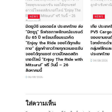
NEWS
NEWS
มิตซูบิชิ มอเตอร์ส ประเทศไทย ส่ง
เกีย ประเทศ
“มิตซูรุ” รีเฟรชภาพลักษณ์แบรนด์
PV5 Cargo ก
รับ 65 ปี พร้อมเชื่อมแนวคิด
ของยานยนต์
“Enjoy the Ride จอยได้ทุกเส้น
โจทย์การดำเ
ทาง” สู่ลูกค้าชาวไทยทุกเจเนอเรชัน
กลุ่มฟลีทและ
จอยได้ทุกแชต! ดาวน์โหลดสติก
ประเทศไทย
เกอร์ไลน์ “Enjoy The Ride with
04/08/2026
Mitsuru!” ฟรี วันนี้ – 26
สิงหาคมนี้
06/08/2026
ใส่ความเห็น