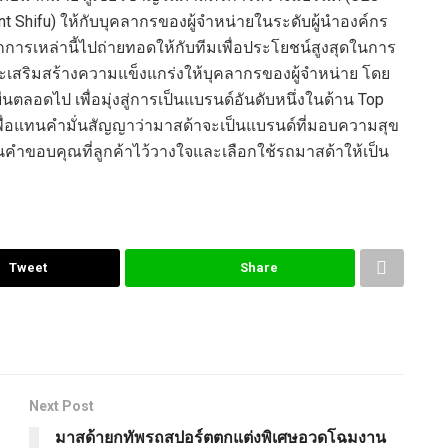
t Shifu)
ให้กับบุคลากรของผู้จำหน่าย
ในระดับผู้
นำองค์กร
ารเหล่านี้
ไป
ถ่ายทอด
ให้กับทีม
เพื่อ
ประโยชน์สูงสุดใน
การ
ะเสริมสร้างความแข็งแกร่งให้บุคลากร
ของผู้จำหน่าย
โดย
งยืนตลอดไป
เพื่อมุ่งสู่การเป็นแบรนด์อันดับหนึ่งในด้าน
Top
ื
่อแทนคำมั่นสัญญาว่ามาสด้าจะเป็นแบรนด์ที่มอบความสุข
คำขอบคุณที่ลูกค้าไว้วางใจและเลือกใช้รถมาสด้าให้เป็น
Tweet
Share
Next Post
มาสด้ายกทัพรถสปอร์ตตกแต่งพิเศษอวดโฉมงาน