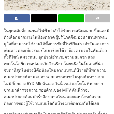
ในยุค
สมัย
ที่ยานยนต์ไฟฟ้า
กำลัง
ได้รับ
ความนิยม
มากขึ้น
และมี
ตัวเลือก
มากมายในท้องตลาด
ผู้
บริโภค
จึง
มองหา
ยานพาหนะ
คู่ใจที่
สามารถ
ใช้งาน
ได้
ทั้งการขับขี่ในชีวิตประจำวันและการ
เดินทางท่องเที่ยวระ
ยะไกล
เรียกได้ว่าต้องครบจบในคันเดียว
ทั้ง
ดีไซน์
สมรรถนะ
อุกปรณ์อำนวยความสะดวก
และ
เทคโนโลยีความปลอดภัยอัจฉริยะ
โดย
หนึ่งในโมเดลที่น่า
จับตาที่สุดในช่วงนี้คือน้องใหม่
จากแบรนด์บีวายดีที่พกความ
อเนกประสงค์มา
มอบ
ความสะดวกสบายในทุกเส้นทาง
แบบ
ไม่มีกั๊กอย่าง
BYD M6
นั่นเอง วันนี้ เรเว่ ออโตโมทีฟ
อยาก
ชวนมาสำรวจความรอบด้าน
ของ
MPV
คันนี้ว่า
จะ
อเนกประสงค์สมคำร่ำลือขนาดไหน และตอบโจทย์ความ
ต้องการของผู้ใช้งานแบบใดกันบ้าง มาติดตามกันได้เลย