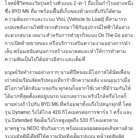
โจทย์
ชีวิตของวัยรุ่นสร้างตัวแ
บบ
2-in-1
ถือเป็นกำไรอย่างหนึ่ง
ซึ่ง
BYD M6
ที่มาพร้อมพื้นที่เก็บของท้ายรถที่ปรับไ
ด้
ตาม
ความ
ต้องการ
และระบบ
VtoL
(Vehicle to Load)
ที่สามารถ
แปลงพลังงานไฟฟ้าจากตัวรถมาใช้กับอุปกรณ์ไฟฟ้าได้
อย่าง
สะดวกสบาย
เหมาะสำหรับ
การทำธุรกิจ
แบบ
On The Go
อย่าง
การเปิดท้ายขายของ
หรือ
บริการ
เสริมความงาม
อย่างการทำ
เล็บ
พร้อมสนับสนุนการสร้างอนาคตและ
ทำให้
การทำตาม
ความฝัน
เป็นไป
ได้
อย่างอิสระและเต็มที่
มนุษย์วัยทำงาน
อย่างเราๆ
นานทีปีหนจะมีโอกาสได้
นัดเพื่อน
เก่า
สมัยเรียน
จัดทริป
ท่องเที่ยวรำลึกความหลัง
แน่นอนว่า
เมื่อ
มีโอกาสได้
กลับมาเจอกัน
ทุกคน
ก็อยากใช้เวลา
ที่มี
ร่วมกัน
ให้
ได้มากที่สุด
ตั้งแต่อยู่บนรถ
บอกเลยว่า
จะทริปใกล้หรือไกลก็
หายห่วง
ถ้าไปกับ
BYD M6
ที่
พร้อมพา
ทั
้งแก๊ง
ไปสนุกทุกที่
โดย
รุ่น
Dynamic
วิ่งได้ไกล 420 กิโลเมตรต่อการชาร์จ 1 ครั้ง และ
รุ่น
Extended
จัดเต็มวิ่งไกล
สูง
สุดถึง 530 กิโลเมตรตาม
มาตรฐาน
NEDC
ขับกันยาวๆ
พร้อมเอนจอยตลอด
เส้นทาง
ด้วย
ระบบมัลติมีเดียที่ให้ความบันเทิงเต็มรูปแบบ
หน้าจอ
สัมผัส