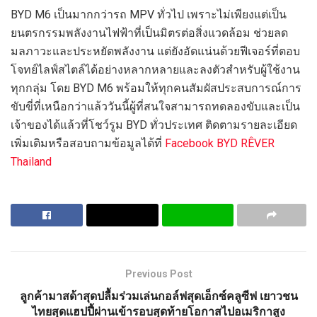
BYD M
6 เป็นมากกว่ารถ
MPV
ทั่วไป เพราะไม่เพียงแต่เป็น
ยนตรกรรมพลังงาน
ไฟฟ้าที่เป็นมิตรต่อสิ่งแวดล้อม ช่วยลด
มลภาวะและประหยัดพลังงาน แต่ยังอัดแน่นด้วยฟีเจอร์ที่ตอบ
โจทย์ไลฟ์สไตล์
ได้อย่างหลากหลายและ
ลงตัว
สำหรับผู้ใช้งาน
ทุกกลุ่ม
โดย
BYD M
6 พร้อมให้
ทุกคน
สัมผัสประสบการณ์การ
ขับขี่ที่เหนือกว่า
แล้ววันนี้
ผู้ที่สนใจ
สามารถทดลองขับและเป็น
เจ้าของได้แล้วที่โชว์รูม
BYD
ทั่วประเทศ
ติดตามรายละเอียด
เ
พิ่มเติม
หรือสอบถามข้อมูลได้ที่
Facebook BYD R
Ê
VER
Thailand
Previous Post
ลูกค้ามาสด้าสุดปลื้มร่วมเล่นกอล์ฟสุดเอ็กซ์คลูซีฟ เยาวชน
ไทยสุดแฮปปี้ผ่านเข้ารอบสุดท้ายโอกาสไปอเมริกาสูง