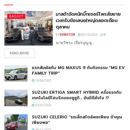
มาสด้าจัดหนักบิ๊กเซอร์ไพรส์ขยาย
GADGET
เวลารับข้อเสนอใหญ่ตลอดเดือน
ตุลาคม
BY
DVMOTOR
02/10/2024
0
นายวัชระ เจียรบุญ ผู...
READ MORE
แรกสัมผัสกับ MG MAXUS 9 กับกิจกรรม “MG EV
FAMILY TRIP”
13/06/2023
SUZUKI ERTIGA SMART HYBRID ครั้งแรกกับ
เทคโนโลยีไฮบริดของซูซูกิ… มันมีดียังไง !?
20/01/2023
SUZUKI CELERIO “รถเล็กสไตล์พอเพียง ถ้าคุณ
เพียงพอ”
29/11/2022