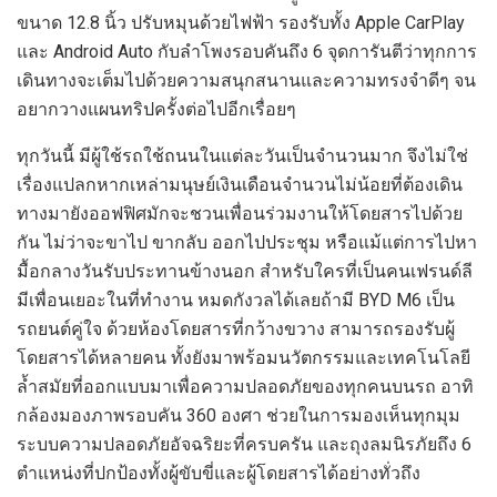
ขนาด 12.8 นิ้ว
ปรับ
หมุนด้วยไฟฟ้า รองรับทั้ง
Apple CarPlay
และ
Android Auto
กับลำโพงรอบคันถึง 6 จุดการันตีว่าทุกการ
เดินทางจะเต็มไปด้วย
ความสนุกสนานและ
ความทรงจำดีๆ
จน
อยาก
วางแผน
ทริป
ครั้ง
ต่อไป
อีกเรื่อยๆ
ทุกว
ันนี้
มีผู้ใช้รถใช้ถนนในแต่ละวันเป็นจำนวนมาก
จึงไม่ใช่
เรื่องแปลกหากเหล่ามนุษย์เงินเดือน
จำนวนไม่น้อย
ที่ต้องเดิน
ทางมา
ยัง
ออฟฟิศมักจะ
ชวนเพื่อนร่วมงานให้
โดยสาร
ไปด้วย
กัน ไม่ว่าจะขาไป ขากลับ
ออกไปประชุม
หรือแม้แต่การไปหา
มื้อกลางวันรับประทานข้างนอก
สำหรับ
ใครที่
เป็นคนเฟรนด์
ลี
มีเพื
่อนเยอะ
ในที่ทำงาน หมดกังวลได้เลยถ้ามี
BYD M6
เป็น
รถยนต์คู่ใจ
ด้วย
ห้องโดยสารที่กว้างขวาง
สามารถรองรับผู้
โดยสารได้
หลายคน
ทั้ง
ยังมาพร้อม
นวัตกรรมและ
เทคโนโลยี
ล้ำสมัยที่ออกแบบมาเพื่อความปลอดภัยของทุกคนบนรถ
อาทิ
กล้อง
มองภาพ
รอบคัน 360 องศา ช่วยในการมองเห็นทุกมุม
ระบบความปลอดภัยอัจฉริยะที่ครบครัน และถุงลมนิรภัยถึง 6
ตำแหน่งที่ปกป้องทั้งผู้ขับขี่และผู้โดยสารได้อย่างทั่วถึง