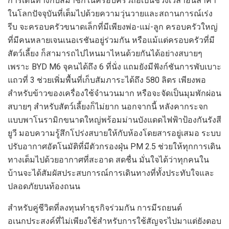
การเดินทางกับสมาชิกในครอบครัวถือเป็นช่วงเวลา
อันล้ำค่า
ในโลกปัจจุบัน
ที่เต็มไปด้วยความวุ่นวายและ
สถานการณ์
เร่ง
รีบ
จะครอบครัวขนาดเล็กที่มีเพียงพ่อ-แม่-ลูก ครอบครัวใหญ่
ที
่มีคนหลายเจนเนอเรชันอยู่
ร่วม
กัน หรือแม้แต่
ครอบครัวที่
มี
สัตว์เลี้ยง
ก็สามารถไปไหนมาไหน
ด้วยกัน
ได้
อย่าง
สบายๆ
เพราะ
BYD M6
จุคนได้
ถึง
6
ที่นั่ง แถมยังมี
ฟังก์ชันการพับเบาะ
แถวที่ 3 ช่วยเพิ่มพื้นที่เก็บสัมภาระได้ถึง 580 ลิตร เพียงพอ
สำหรับข้าวของ
เครื่องใช้
จำนวนมาก
หรือจะจัดเป็นมุมพักผ่อน
สบายๆ สำหรับสัตว์เลี้ยงก็
ไม่ยาก
นอกจากนี้ หลังคา
กระจก
แบบ
พาโนรามิกขนาดใหญ่พร้อมม่านบังแดดไฟฟ้าป้องกันรังสี
ยูวี
มอบความรู้สึก
โปร่งสบาย
ให้กับ
ห้องโดยสาร
อยู่
เสมอ ระบบ
ปรับอากาศอัตโนมัติที่มีตัวกรองฝุ่น
PM
2.5 ช่วยให้ทุกการเดิน
ทางเต็มไปด้วยอากาศที่สะอาด สดชื่น มั่นใจได้ว่าทุก
คนใน
บ้าน
จะได้สัมผัสประสบการณ์การ
เดินทางที่
ทั้งประทับใจ
และ
ปลอดภัย
บนท้องถนน
สำหรับคู่ชีวิต
ที่
ลงทุนทำธุรกิจร่วมกัน
การมี
รถยนต์
อเนกประสงค์
ที่
ไม่
เพียง
ใช้
สำหรับ
การ
ใช้
สัญจรไปมา
แต่ยัง
ตอบ