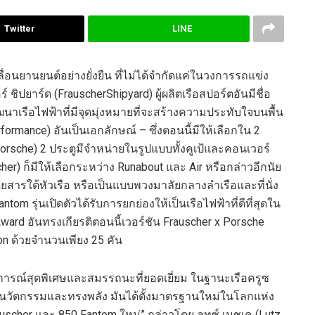
Twitter
LINE
ลื่อน
ยานยนต์
อย่างยั่งยืน ที่ไม่ได้จำกัดแค่ในวงการรถแข่ง
์ ชิปยาร์ด
(
Frauscher
Shipyard)
ผู้ผลิตเรือสปอร์ตอันมีชื่อ
ฒนาเรือไฟฟ้าที่มีจุดมุ่งหมายที่จะสร้างความประทับใจ
บนพื้น
rformance
)
อันเป็นเอกลักษณ์ – ซึ่งตอนนี้มีให้เลือกใน
2
orsche
)
2
ประตูมีจำหน่ายในรูปแบบ
ทั้ง
คูเป้และคอนเวอร์
cher
)
ก็
มีให้เลือกระหว่าง
Runabout
และ
Air
หรือกล่าวอีกนัย
ยสารใต้หัวเรือ
หรือ
เป็นแบบ
พวงมาลัยกลาง
ลำเรือและ
ที่นั่ง
antom
รุ่นเปิด
ตัว
ได้รับการยกย่องให้เป็นเรือไฟฟ้าที่ดีที่สุดใน
Award
อันทรงเกียรติ
ตอนนี้เวอร์ชัน
Frauscher
x Porsche
on
ด้วย
จำนวน
เพียง
25
คัน
รณ์สุดพิเศษและสมรรถนะที่ยอดเยี่ยม ในฐานะเรือครูซ
่มีนวัตกรรมและทรงพลัง
มันได้ตั้งมาตรฐานใหม่ในโลกแห่ง
uscher
และ
850 Fantom
ใหม่” กล่าวโดย
ลุทซ์ เมชเค
(
Lutz