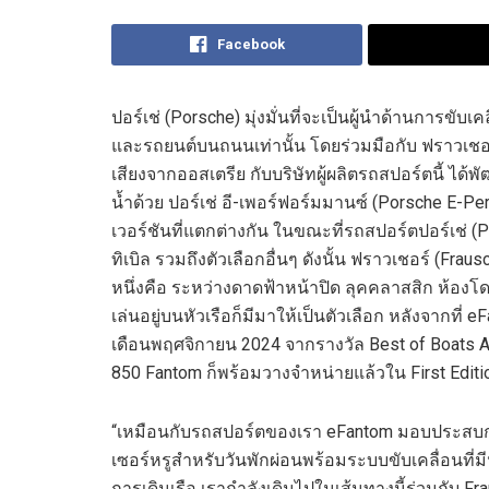
Facebook
ปอร์เช่ (
Porsche
)
มุ่งมั่นที่จะเป็นผู้นำด้านการ
ขับ
เค
และรถยนต์บนถนนเท่านั้น โดยร่วมมือกับ
ฟราวเชอร
เสียงจากออสเตรีย
กับ
บริษัทผู้ผลิตรถสปอร์ต
นี้
ได้พั
น้ำด้วย
ปอร์เช่ อี-เพอร์ฟอร์มมานซ์ (
Porsche E-Pe
เวอร์ชันที่แตกต่างกัน
ในขณะที่รถสปอร์ต
ปอร์เช่
(
P
ทิเบิล รวมถึงตัวเลือกอื่นๆ
ดังนั้น ฟราวเชอร์
(
Fraus
หนึ่งคือ ระหว่างดาดฟ้าหน้าปิด
ลุคคลาสสิก
ห้อง
โด
เล่น
อยู่
บนหัวเรือ
ก็มีมาให้เป็นตัวเลือก
หลังจากที่
eF
เดือนพฤศจิกายน
2024
จากรางวัล
Best of Boats 
850 Fantom
ก็พร้อมวางจำหน่ายแล้วใน
First Editi
“
เหมือนกับรถสปอร์ตของเรา
eFantom
มอบประสบกา
เซอร์หรูสำหรับวันพักผ่อนพร้อมระบบขับเคลื่อนที
การเดินเรือ เรากำลังเดินไปในเส้นทางนี้ร่วมกับ
Fra