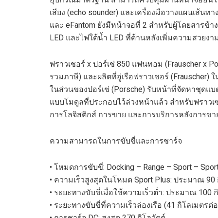
เสียง (
echo sounder)
และเครื่องมือวางแผนเส้นทาง
และ
eFantom
ยังมีหน้าจอที่
2
สำหรับผู้โดยสารข้าง
LED
และไฟใต้น้ำ
LED
ที่ด้านหลังเพิ่มความสวย
ฟราวเชอร์
x
ปอร์เช่
850
แฟนทอม (
Frauscher
x Po
รวมภาษี) และผลิตที่อู่เรือ
ฟราวเชอร์
(
Frauscher
)
ใ
ในส่วนของ
ปอร์เช่ (
Porsche
)
รับหน้าที่
จัดหาชุดแบต
แบบโมดูลที่ประกอบไว้ล่วงหน้าแล้ว
สำหรับฟราวเซ
การโลจิสติกส์
การขาย และการบริการหลังการขา
ความสามารถในการขับขี่และการชาร์จ
•
โหมดการขับขี่
: Docking – Range – Sport – Spor
•
ความเร็วสูงสุดในโหมด
Sport Plus
:
ประมาณ
90
•
ระยะทาง
ขับขี่เมื่อใช้ความเร็วต่ำ
:
ประมาณ
100
ก
•
ระยะทาง
ขับขี่
ที่ความเร็วล่องเรือ (
41
ก
ิโลเมตรต่อ
•
การชาร์จ
DC
:
สูงสุด
270
กิโลวัตต์