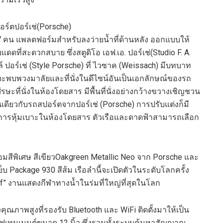
อร์ต
ปอร์เช่
(
Porsche
)
7
คน
แพลตฟอร์มสำหรับ
ลง
ว่ายน้ำที่ด้านหลัง
ออกแบบให้
บแดดที่สะดวกสบาย
ซึ่งสตูดิโอ เอฟ.เอ. ปอร์เช่
(
Studio F. A.
 ปอร์เช่
(
Style Porsche
)
ที่
ไวซาค
(
Weissach
)
มีบทบาท
ะพบพวงมาลัยและที่นั่งในดีไซน์อันเป็นเอกลักษณ์ของรถ
ศีรษะ
ที่นั่ง
ในห้องโดยสาร
มี
พื้นที่นั่ง
อย่าง
กว้างขวางเชิญชวน
นเดียวกับรถสปอร์ตจาก
ปอร์เช่
(
Porsche
)
การปรับแต่งก็มี
งการหุ้มเบาะในห้องโดยสาร
ตัวเรือและดาดฟ้าสามารถเลือก
อม
สีพิเศษ
สีเขียว
Oakgreen
Metallic Neo
จาก
Porsche
และ
ย็บ
Package 930
สีส้ม เรือ
ลำนี้
จะเปิดตัวในระดับโลกครั้ง
f
”
งานแสดงกีฬาทางน้ำในร่มที่ใหญ่ที่สุดในโลก
งคุณภาพสูงที่รองรับ
Bluetooth
และ
WiFi
ติดตั้ง
มาให้เป็น
โฟเทนเมนต์ขนาด
12
นิ้ว ซึ่งรวมทั้งระบบค้นหาสัญญาณ