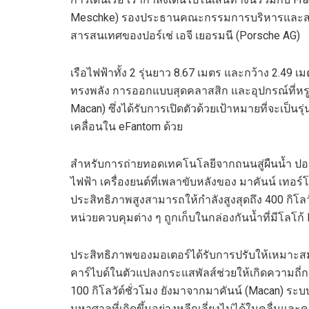
Meschke
)
รองประธานคณะกรรมการบริหารและสม
สารสนเทศของ
ปอร์เช่ เอจี เยอรมนี
(
Porsche AG
)
เรือไฟฟ้า
ทั้ง
2
รุ่น
ยาว
8.67
เมตร และกว้าง
2.49
เม
ทรงพลัง
การออกแบบ
สุด
คลาสสิก และอุปกรณ์
ที่
หร
Macan
)
ซึ่งได้รับการเปิดตัวด้วยเป้าหมายที่จะเป็นรุ
เคลื่อนใน
eFantom
ด้วย
สำหรับการถ่ายทอดเทคโนโลยีจากถนนสู่
ผืนน้ำ
ปอร
ไฟฟ้า เครื่องยนต์ที่เพลาขับหลังของ
มาคันน์ เทอร์โ
ประสิทธิภาพสูง
สามารถให้กำลังสูงสุดถึง
400
กิโลว
หน่วยควบคุมต่าง ๆ ถูกเก็บในกล่องกันน้ำที่มีโลโก้
ประสิทธิภาพของมอเตอร์ได้รับการปรับให้เหมาะสมโ
คาร์ไบด์ในตัวแปลงกระแสพัลส์ช่วยให้เกิดความถี่ก
100
กิโลวัต์ชั่วโมง
ยังมาจาก
มาคันน์
(
Macan
)
ระบบ
มหาศาลที่เกิดขึ้นอย่างหลีกเลี่ยงไม่ได้ในคลื่นและค