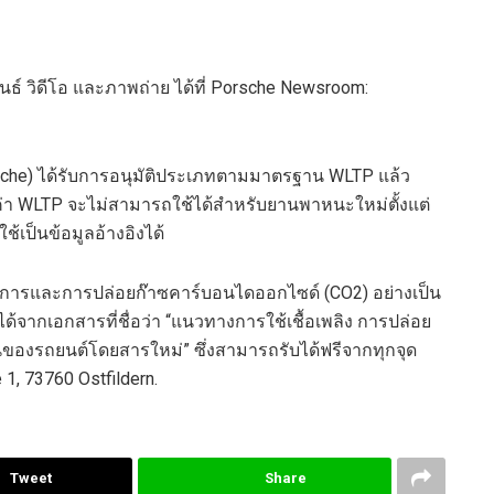
นธ์ วิดีโอ และภาพถ่าย ได้ที่
Porsche Newsroom:
che
)
ได้รับการอนุมัติประเภทตามมาตรฐาน
WLTP
แล้ว
่า
WLTP
จะไม่สามารถใช้ได้สำหรับยานพาหนะใหม่ตั้งแต่
ใ
ช้เป็น
ข้อมูล
อ้างอิง
ได้
นทางการและการปล่อย
ก๊าซคาร์บอนไดออกไซด์
(
CO
2
)
อย่างเป็น
กเอกสารที่ชื่อว่า “แนวทางการใช้เชื้อเพลิง การปล่อย
ของรถยนต์โดยสารใหม่” ซึ่งสามารถรับได้ฟรีจากทุกจุด
e 1, 73760
Ostfildern
.
Tweet
Share