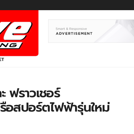
ET
ละ ฟราวเชอร์
รือสปอร์ตไฟฟ้ารุ่นใหม่