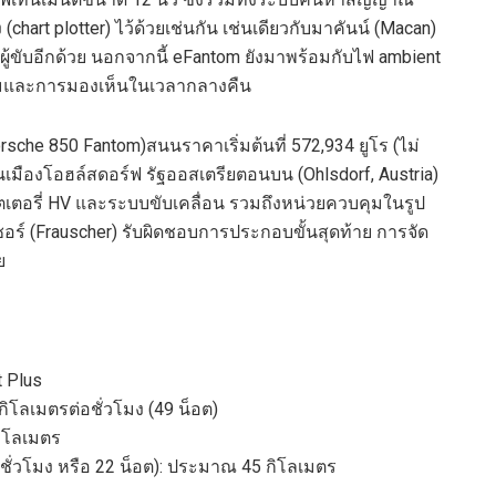
 (
chart plotter)
ไว้
ด้วย
เช่นกัน เช่นเดียวกับ
มาคันน์
(
Macan
)
ผู้ขับ
อีกด้วย นอกจากนี้
eFantom
ยังมาพร้อมกับไฟ
ambient
งามและการมองเห็นในเวลากลางคืน
rsche 850 Fantom
)
สนน
ราคา
เริ่มต้นที่
572,934
ยูโร
(
ไม่
นเมืองโอฮล์สดอร์ฟ รัฐออสเตรียตอนบน
(
Ohlsdorf
, Austria
)
เตอรี่
HV
และระบบขับเคลื่อน รวมถึงหน่วยควบคุมในรูป
อร์
(
Frauscher
)
รับผิดชอบการประกอบขั้นสุดท้าย
การจัด
ย
t Plus
ก
ิโลเมตรต่อชั่วโมง
(
49
น็อต)
ิโลเมตร
ชั่วโมง หรือ
22
น็อต)
:
ประมาณ
45
กิโลเมตร