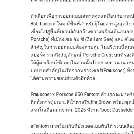
ตัวเลือก
เพื่อ
การออกแบบ
เฉพาะ
คุณ
เหมือน
กับ
รถสป
850 Fantom
ใหม่
มีพื้นที่สำหรับผู้โดยสารสูงสุดถึง
เชื่อม
ไปสู่พื้นที่เลานจ์
อัน
กว้างขวางพร้อมที่นอนอา
Porsche
)
ที่เมือง
เซล อัม ซี
(
Zell am See
)
และ
สไตล์
สำคัญในการออกแบบห้องควบคุม
ในบริเวณ
นี
คุณจ
สปอร์ต รวมถึง
สัญลักษณ์
Porsche Crest
บนที่รอง
ให้ผู้มาเยือน
ใช้เวลา
ใน
ส่วน
นั้นได้
อย่างยาว
นาน เช่
บทบาทสำคัญในเรือจาก
ฟราวเชอร์
(
Frauscher
)
ทั้
ได้ตามความชอบส่วนตัว
อีกด้วย
Frauscher
x Porsche 850 Fantom
ลำ
แรก
จะมาพร้
ติดตั้งการหุ้มเบาะสี
น้ำตาล
Truffle Brown
พร้อมชุดเ
แรกในเดือนมกราคม
2025
ที่งาน
“
boot Düsseldor
eFantom
มาพร้อมกับที่บังแดดแบบพับได้ ระบบเสีย
อุปกรณ์
มาตรฐาน สามารถควบคุมผ่านหน้าจออิน