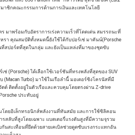
าชิกคณะกรรมการด้านการเงินและเทคโนโลยี
ตร มาพร้อมกับ
อัตราการ
เร่งความเร็ว
ที่โดดเด่น
สมรรถนะที่
ูหรา คุณสมบัติทั้งหมดนี้ยังใช้ได้กับ
ปอร์เช่ มาคันน์
(
Porsche
่นที่สปอร์ตที่สุดในกลุ่ม และยังเป็นแหล่งที่มาของชุดขับ
์เช่ (
Porsche
)
ได้เลือกใช้เวอร์ชันที่ทรงพลังที่สุดของ
SUV
บ (
Macan Turbo
) มาใช้ใน
เรื
อลำนี้
มอเตอร์ซิงโครนัสที่
มี
ัตต์
ติดตั้งอยู่ในตัวเรือและควบคุมโดยตรงผ่าน
Z-drive
Porsche
ประทับอยู่
ดยอิเล็กทรอนิกส์พลังงานที่ทันสมัย และการใช้ซิลิคอน
ารสลับที่สูงโดยเฉพาะ แบตเตอรี่แรงดันสูงที่มีความจุรวม
กันสะเทือนที่ยึดด้วยสายเคเบิลช่วยดูดซับแรงกระแทกอัน
วามเร็วสูง