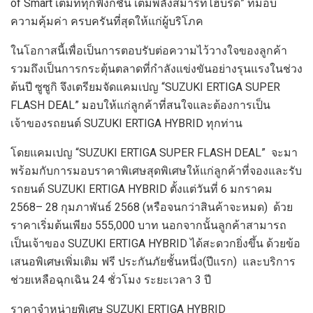
of Smart
เต็มที่ทุกฟังก์ชัน เต็มพลังสมาร์ทไฮบริด” ที่มอบ
ความคุ้มค่า ครบครันที่สุดให้แก่ผู้บริโภค
ในโอกาสนี้เพื่อเป็นการตอบรับต่อความไว้วางใจของลูกค้า
รวมถึงเป็นการกระตุ้นตลาดที่กำลังแข่งขันอย่างรุนแรงในช่วง
ต้นปี ซูซูกิ จึงเตรียมจัดแคมเปญ “
SUZUKI ERTIGA SUPER
FLASH DEAL
”
มอบให้แก่ลูกค้าที่สนใจและต้องการเป็น
เจ้าของรถยนต์
SUZUKI ERTIGA HYBRID
ทุกท่าน
โดยแคมเปญ
“
SUZUKI ERTIGA SUPER FLASH DEAL”
จะมา
พร้อมกับการมอบราคาพิเศษสุดพิเศษให้แก่ลูกค้าที่จองและรับ
รถยนต์
SUZUKI ERTIGA HYBRID
ตั้งแต่วันที่
6
มกราคม
2568
–
28
กุมภาพันธ์
2568
(หรือจนกว่าสินค้าจะหมด) ด้วย
ราคาเริ่มต้นเพียง
555,000
บาท นอกจากนั้นลูกค้าสามารถ
เป็นเจ้าของ
SUZUKI ERTIGA HYBRID
ได้สะดวกยิ่งขึ้น ด้วยข้อ
เสนอพิเศษเพิ่มเติม ฟรี ประกันภัยชั้นหนึ่ง(ปีแรก)
และ
บริการ
ช่วยเหลือฉุกเฉิน
24
ชั่วโมง ระยะเวลา
3
ปี
ราคาจำหน่ายพิเศษ
SUZUKI ERTIGA HYBRID