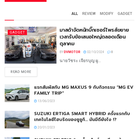
ALL
REVIEW
MODIFY
GADGET
มาสด้าจัดหนักบิ๊กเซอร์ไพรส์ขยาย
GADGET
เวลารับข้อเสนอใหญ่ตลอดเดือน
ตุลาคม
BY
DVMOTOR
02/10/2024
0
นายวัชระ เจียรบุญ ผู...
READ MORE
แรกสัมผัสกับ MG MAXUS 9 กับกิจกรรม “MG EV
FAMILY TRIP”
13/06/2023
SUZUKI ERTIGA SMART HYBRID ครั้งแรกกับ
เทคโนโลยีไฮบริดของซูซูกิ… มันมีดียังไง !?
20/01/2023