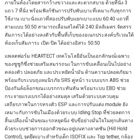
ภายในห้องโดยสารกว้างขวางและสะดวกสบาย ด้
วยที่นั่ง
3
แถว
7
ที่นั่ง พร้อมฟังก์ชันการปรับพับเบาะที่เหมาะกับทุกการ
ใช้งาน เบาะนั่งแถวที่สองปรับพับแยกเบาะแบบ
60:40
แถวที่
สามแบบ
50:50
สามารถเลื่อนสไลด์ได้
240
มิลลิเมตร จัดสรร
สัมภาระได้อย่างลงตัวกับพื้นที่เก็บของอเนกประสงค์บริเวณใต้
ห้องเก็บสัมภาระ เปิด-ปิด ได้อย่างอิสระ
50:50
แพลตฟอร์ม
HEARTECT
เทคโนโลยีอันเป็นเอกลักษณ์เฉพาะ
ของซูซูกิซึ่งช่วยเสริมสมรรถนะในการขับเคลื่อนเป็นไปอย่าง
คล่องตัว ปลอดภัย และประหยัดน้ำมัน ด้านความปลอดภัยมา
พร้อมกับระบบถุงลมนิรภัย
SRS
คู่หน้า ระบบเบรก
ABS
ช่วย
ป้องกันล้อล็อกขณะเบรกกระทันหัน พร้อมระบบ
EBD
ช่วย
กระจายแรงเบรกได้อย่างสมดุล เสริมด้วยระบบควบคุม
เสถียรภาพในการทรงตัว
ESP
และการปรับแต่ง
module
ยัง
เหมาะกับการขับในเมืองด้วยระบบ
Idling Stop
ที่ช่วยลดการ
สิ้นเปลืองน้ำมันขณะรถหยุดนิ่ง ขับขี่อย่างมั่นใจในทุกเส้นทาง
ด้วยระบบช่วยการออกตัวขณะอยู่บนทางลาดชัน (
Hill Hold
Control),
จุดยึดเบาะสำหรับเด็ก
ISOFIX
และ
Top tether,
กล้อง