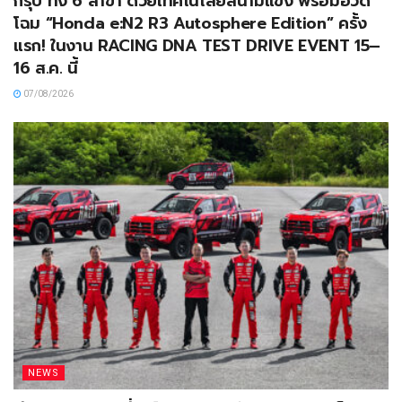
กรุ๊ป ทั้ง 6 สาขา ด้วยเทคโนโลยีสนามแข่ง พร้อมอวด
โฉม “Honda e:N2 R3 Autosphere Edition” ครั้ง
แรก! ในงาน RACING DNA TEST DRIVE EVENT 15–
16 ส.ค. นี้
07/08/2026
NEWS