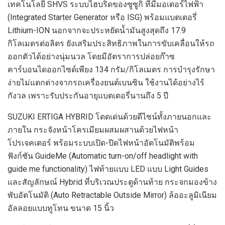
เทคโนโลยี
SHVS
ระบบไฮบริดของซูซูกิ ที่มีมอเตอร์ไฟฟ้า
(
Integrated Starter Generator
หรือ
ISG)
พร้อมแบตเตอรี่
Lithium-ION
นอกจากจะประหยัดน้ำมันสูงสุดถึง
17.9
กิโลเมตรต่อลิตร ยังเสริมประสิทธิภาพในการขับเคลื่อนให้รถ
ออกตัวได้อย่างนุ่มนวล โดยมีอัตราการปล่อยก๊าซ
คาร์บอนไดออกไซด์เพียง
134
กรัม/กิโลเมตร การบำรุงรักษา
ง่ายไม่แตกต่างจากรถเครื่องยนต์เบนซิน ใช้งานได้อย่างไร้
กังวล เพราะรับประกันอายุแบตเตอรี่นานถึง
5
ปี
SUZUKI ERTIGA HYBRID
โดดเด่นด้วยดีไซน์ทั้งภายนอกและ
ภายใน กระจังหน้าโครเมียมผสมผสานด้วยไฟหน้า
โปรเจคเตอร์ พร้อมระบบเปิด-ปิดไฟหน้าอัตโนมัติพร้อม
ฟังก์ชัน
GuideMe
(Automatic turn-on/off headlight with
guide me functionality)
ไฟท้ายแบบ
LED
แบบ
Light Guides
และสัญลักษณ์
Hybrid
ที่บริเวณประตูด้านท้าย กระจกมองข้าง
พับ
อัตโนมัติ
(
Auto Retractable
Outside
Mirror)
ล้ออะลูมิเนียม
อัลลอยแบบทูโทน ขนาด
15
นิ้ว