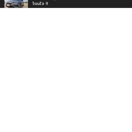
โดนใจ !!
16/03/2020
Mercedes-Benz A200 Progressive เครื่อง
พันสามแล้วไง !!
09/05/2021
AEY AUTO IMPORT เปิดตัวโชว์รูมใหม่เสริมความ
แข็งแกร่งสร้างความมั่นใจให้กับลูกค้าด้วยบริการ
แบบครบวงจร
30/11/2020
www.DriveMotoring.com