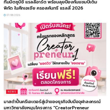
ทีมมิตซูบิชิ แรลลี่อาร์ต พร้อมลุยป้องกันแชมป์เต็ม
พิกัด ในศึกเอเชีย ครอสคันทรี แรลลี่ 2026
07/08/2026
NEWS
มาสด้าปั้นครีเอเตอร์สู่เจ้าของธุรกิจจับมือจุฬาลงกรณ์
มหาวิทยาลัยหนุนโครงการ “CreatorPreneur