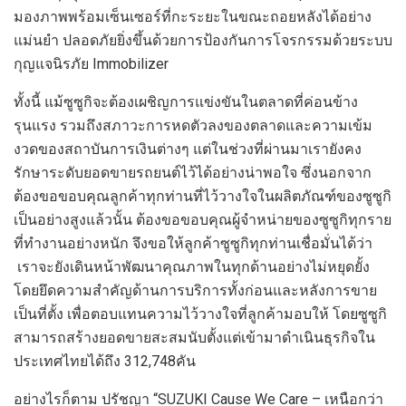
มองภาพพร้อมเซ็นเซอร์ที่กะระยะในขณะถอยหลังได้อย่าง
แม่นยำ ปลอดภัยยิ่งขึ้นด้วยการป้องกันการโจรกรรมด้วยระบบ
กุญแจนิรภัย
Immobilizer
ทั้งนี้ แม้ซูซูกิจะต้องเผชิญการแข่งขันในตลาดที่ค่อนข้าง
รุนแรง รวมถึงสภาวะการหดตัวลงของตลาดและความเข้ม
งวดของสถาบันการเงินต่างๆ แต่ในช่วงที่ผ่านมาเรายังคง
รักษาระดับยอดขายรถยนต์ไว้ได้อย่างน่าพอใจ ซึ่งนอกจาก
ต้องขอขอบคุณลูกค้าทุกท่านที่ไว้วางใจในผลิตภัณฑ์ของซูซูกิ
เป็นอย่างสูงแล้วนั้น ต้องขอขอบคุณผู้จำหน่ายของซูซูกิทุกราย
ที่ทำงานอย่างหนัก จึงขอให้ลูกค้าซูซูกิทุกท่านเชื่อมั่นได้ว่า
เราจะยังเดินหน้าพัฒนาคุณภาพในทุกด้านอย่างไม่หยุดยั้ง
โดยยึดความสำคัญด้านการบริการทั้งก่อนและหลัง
การขาย
เป็นที่ตั้ง เพื่อตอบแทนความไว้วางใจที่ลูกค้ามอบให้
โดยซูซูกิ
สามารถสร้างยอดขายสะสมนับตั้งแต่เข้ามาดำเนินธุรกิจใน
ประเทศไทยได้ถึง
31
2
,
748
คัน
อย่างไรก็ตาม ปรัชญา “
SUZUKI Cause We Care –
เหนือกว่า