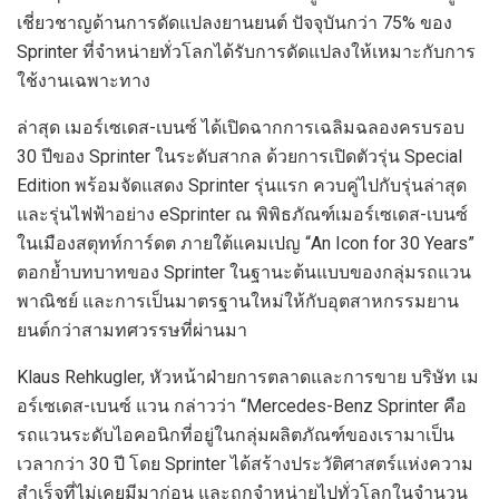
เชี่ยวชาญด้านการดัดแปลงยานยนต์
ปัจจุบัน
กว่า
75%
ของ
Sprinter
ที่จำหน่ายทั่วโลกได้รับการดัดแปลงให้เหมาะกับการ
ใช้งานเฉพาะทาง
ล่าสุด
เมอร์เซเดส-เบนซ์
ได้เปิดฉากการเฉลิมฉลองครบรอบ
30
ปีของ
Sprinter
ในระดับสากล
ด้วยการเปิดตัวรุ่น
Special
Edition
พร้อมจัดแสดง
Sprinter
รุ่นแรก
ควบคู่ไปกับ
รุ่น
ล่าสุด
และ
รุ่นไฟฟ้าอย่าง
eSprinter
ณ
พิพิธภัณฑ์เมอร์เซเดส-เบนซ์
ในเมือง
สตุทท์การ์ดต
ภายใต้แคมเปญ
“
An Icon for
30
Years”
ตอกย้ำบทบาทของ
Sprinter
ในฐานะต้นแบบของกลุ่มรถแวน
พาณิชย์
และการเป็น
มาตรฐาน
ใหม่ให้กับอุตสาหกรรม
ยาน
ยนต์
กว่า
สามทศวรรษที่ผ่านมา
Klaus Rehkugler,
หัวหน้า
ฝ่ายการตลาดและการขาย
บริษัท
เม
อร์เซเดส-เบนซ์ แวน
กล่าวว่า
“Mercedes-Benz Sprinter
คือ
รถ
แวน
ระดับไอคอน
ิก
ที่อยู่ในกลุ่มผลิตภัณฑ์ของเรามาเป็น
เวลา
กว่า
30
ปี
โดย
Sprinter
ได้สร้างประวัติศาสตร์
แห่ง
ความ
สำเร็จที่ไม่เคยมีมาก่อน และถูกจำหน่ายไปทั่วโลก
ในจำนวน