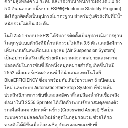
ความสูงหลังคา
3
ระดับ
และรองรับน้ำหนักรวมตั้งแต่
3.0
ถึง
5.0
ตัน
นอกจากน
ี้ระบบ
ESP®
(
Electronic Stability Program)
ยัง
ได้ถูกติดตั้งเป็นอุปกรณ์มาตรฐาน
สำหรับรุ่นตัวถั
งทึบ
ที่มีน้ำ
หนักรวม
ไม่เกิน
3.5
ตัน
ในปี
2551
ระบบ
ESP®
ได้รับการติดตั้งเป็นอุปกรณ์มาตรฐาน
ในทุกรูปแบบตัวถัง
ที่มีน้ำหนักรวม
ไม่เกิน
3.5
ตัน
และ
ยังมีการ
เพิ่มระบบกันสะเทือนแบบถุงลม (
Air Suspension System)
เป็นอุปกรณ์เสริม
เพื่อช่วยเพิ่มความสะดวกสบายและความ
ปลอดภัยในการขับขี่
อีกหนึ่งหมุดหมายสำคัญเกิดขึ้นในปี
2552
เมื่อเมอร์เซเดส-เบนซ์
ได้
นำเสนอ
เทคโนโลยี
BlueEFFICIENCY
ซึ่งมาพร้อมกับเกียร์ธรรมดา
6
สปีด
แบบ
ใหม่ และระบบ
Automatic Start-Stop System
ที่ช่วยเพิ่ม
ประสิทธิภาพการขับขี่และลดอัตราสิ้นเปลือง
น้ำมัน
เชื้อเพลิง
ต่อมา
ในปี
2
556
Sprinter
ได้เปิดตัว
ระบบรักษาสมดุลของตัว
รถเมื่อมีลมมาปะทะด้านข้าง (
Crosswind
A
ssist)
ซึ่งเป็น
ระบบความปลอดภัยใหม่ล่าสุดในกลุ่มรถ
แวน
ช่วยให้รถ
ทรงตัวได้ดีขึ้นเมื่อต้องเผชิญกับแรงลมขณะขับขี่