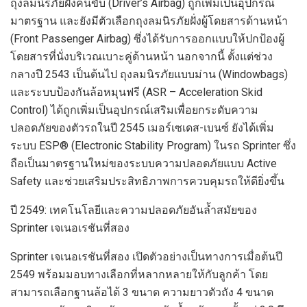
ถุงลมนิรภัยฝั่งคนขับ (
Driver’s Airbag)
ถูกเพิ่มเป็นอุปกรณ์
มาตรฐาน
และยังมีตัวเลือกถุงลมนิรภัยฝั่งผู้โดยสารด้านหน้า
(
Front Passenger Airbag)
ซึ่งได้รับการออกแบบให้ปกป้องผู้
โดยสารที่นั่งบริเวณเบาะคู่ด้านหน้า
นอกจากนี้ ตั้งแต่ช่วง
กลาง
ปี
2
543
เป็นต้นไป
ถุงลมนิรภัยแบบม่าน (
Windowbags)
และระบบป้องกันล้อหมุนฟรี
(
ASR – Acceleration Skid
Control)
ได้
ถูกเพิ่มเป็นอุปกรณ์เสริมเพื่อยกระดับความ
ปลอดภัยของตัวรถ
ในปี
2
545
เมอร์เซเดส-เบนซ์
ยังได้
เพิ่ม
ระบบ
ESP® (Electronic Stability Program)
ในรถ
Sprinter
ซึ่ง
ถือเป็นมาตรฐานใหม่ของระบบความปลอดภัย
แบบ
Active
Safety
และช่วยเสริมประสิทธิภาพการควบคุมรถให้ดียิ่งขึ้น
ปี
2
549
:
เทคโนโลยีและความปลอดภัย
อัน
ล้ำสมัย
ของ
Sprinter
เจเนอเรชันที่สอง
Sprinter
เจเนอเรชันที่สอง
เปิดตัวอย่างเป็นทางการเมื่อต้นปี
2549
พร้อม
มอบทางเลือก
ที่หลากหลายให้กับลูกค้า
โดย
สามารถเลือกฐานล้อได้
3
ขนาด
ความยาวตัวถัง
4
ขนาด