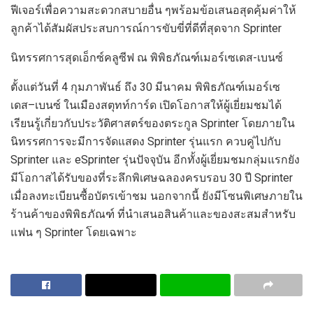
ฟีเจอร์เพื่อความสะดวกสบาย
อื่น ๆ
พร้อมข้อเสนอสุดคุ้มค่าให้
ลูกค้าได้สัมผัสประสบการณ์การขับขี่ที่ดีที่สุดจาก
Sprinter
นิทรรศการ
สุดเอ็กซ์คลูซีฟ ณ
พิพิธภัณฑ์เมอร์เซเดส-เบนซ์
ตั้งแต่วันที่
4
กุมภาพันธ์ ถึง
30
มีนาคม
พิพิธภัณฑ์
เมอร์เซ
เดส
–
เบนซ์ ใน
เมืองสตุทท์การ์ด
เปิดโอกาสให้ผู้เยี่ยมชมได้
เรียนรู้เกี่ยวกับประวัติศาสตร์ของตระกูล
Sprinter
โดยภายใน
นิทรรศการ
จะมีการ
จัดแสดง
Sprinter
รุ่นแรก
ควบคู่ไปกับ
Sprinter
และ
eSprinter
รุ่นปัจจุบัน
อีกทั้ง
ผู้
เยี่ยม
ชมกลุ่มแรกยัง
มีโอกาสได้รับของที่ระลึกพิเศษฉลองครบรอบ
30
ปี
Sprinter
เมื่อลงทะเบียนซื้อบัตรเข้าชม นอกจากนี้
ยังมีโซนพิเศษภายใน
ร้านค้าของพิพิธภัณฑ์
ที่นำเสนอสินค้าและของสะสมสำหรับ
แฟน ๆ
Sprinter
โดยเฉพาะ