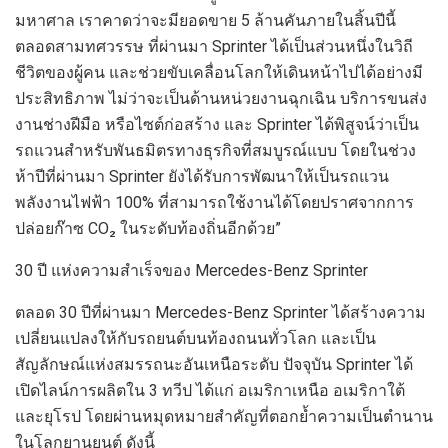
มหาศาล เราคาดว่า
จะมี
ยอดขาย
5
ล้านคันภายในสิ้นปีนี้
ตลอดสามทศวรรษ
ที่ผ่านมา
Sprinter
ได้เป็นส่วนหนึ่ง
ใน
วิถี
ชีวิต
ของ
ผู้คน
และช่วยขับเคลื่อนโลกให้เดินหน้าไปได้
อย่างมี
ประสิทธิภาพ
ไม่ว่าจะเป็น
ด้าน
หน่วยงานฉุกเฉิน บริการขนส่ง
งานช่างฝีมือ หรือไซต์ก่อสร้าง
และ
Sprinter
ได้พิสูจน์ว่าเป็น
รถแวนสำหรับ
พันธมิตรทางธุรกิจที่สมบูรณ์แบบ
โดย
ในช่วง
ห้าปีที่ผ่านมา
Sprinter
ยัง
ได้รับการพัฒนาให้เป็นรถ
แวน
พลังงาน
ไฟฟ้า
100%
ที่สามารถใช้งานได้โดยปราศจากการ
ปล่อยก๊าซ
CO₂
ในระดับท้องถิ่นอีกด้วย”
30
ปี
แห่งความสำเร็จของ
Mercedes-Benz Sprinter
ตลอด
30
ปีที่ผ่านมา
Mercedes-Benz Sprinter
ได้
สร้างความ
เปลี่ยนแปลงให้กับรถยนต์บน
ท้องถนนทั่วโลก และเป็น
สัญลักษณ์แห่งสมรรถนะ
อัน
เหนือระดับ ปัจจุบัน
Sprinter
ได้
เปิดไลน์การ
ผลิต
ใ
น
3
ทวีป ได้แก่ อเมริกาเหนือ อเมริกาใต้
และยุโรป
โดย
ผ่านหมุดหมายสำคัญที่ตอกย้ำความเป็นตำนาน
ในโลกยานยนต์
ดังนี้