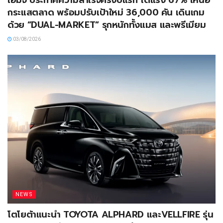
เอ็มจี ประกาศความสำเร็จครึ่งปีแรก โตแรง 67% เหนือ
กระแสตลาด พร้อมปรับเป้าใหม่ 36,000 คัน เดินเกม
ด้วย “DUAL-MARKET” รุกหนักทั้งแมส และพรีเมียม
03/08/2026
NEWS
โตโยต้าแนะนำ TOYOTA ALPHARD และVELLFIRE รุ่น