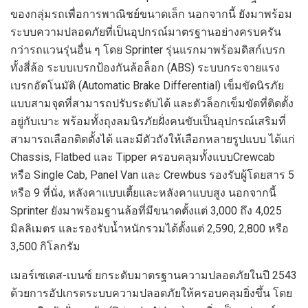
ของกลุ่มรถเพื่อการพาณิชย์ขนาดเ
ล็ก
นอกจากนี้
ยังมาพร้อม
ระบบความปลอดภัยที่
เป็นอุปกรณ์
มาตรฐาน
อย่าง
ครบครัน
กว่ารถแวนรุ่นอื่น ๆ
โดย
Sprinter
รุ่นแรกมาพร้อมดิสก์เบรก
ทั้งสี่ล้อ
ระบบเบรกป้องกันล้อล็อก (
ABS)
ระบบกระจายแรง
เบรกอัตโนมัติ (
Automatic Brake Differential)
เข็มขัดนิรภัย
แบบสามจุดที่สามารถปรับระดับได้
และตัวล็อกเข็มขัดที่ติดตั้ง
อยู่กับเบาะ
พร้อมทั้ง
ถุงลมนิรภัยฝั่งคนขับเป็นอุปกรณ์เสริมที่
สามารถเลือกติดตั้งได้
และ
มีตัวถังให้เลือกหลายรูปแบบ ได้แก่
Chassis
,
Flatbed
และ
Tipper
ครอบคลุม
ทั้งแบบ
Crewcab
หรือ
Single Cab
,
Panel Van
และ
Crewbus
รองรับผู้โดยสาร
5
หรือ
9
ที่นั่ง
,
หลังคาแบบเ
ตี้ย
และหลังคา
แบบ
สูง
นอกจากนี้
Sprinter
ยัง
มาพร้อมฐานล้อที่มีขนาดตั้งแต่
3,000
ถึง
4,025
มิลลิเมตร
และรองรับน้ำหนักรวมได้
ตั้งแต่
2,590, 2,800
หรือ
3,500
กิโลกรัม
เมอร์เซเดส-เบนซ์
ยกระดับมาตรฐานความปลอดภัยในปี
2543
ด้วยการอัปเกรดระบบความปลอดภัยให้ครอบคลุมยิ่งขึ้น โดย