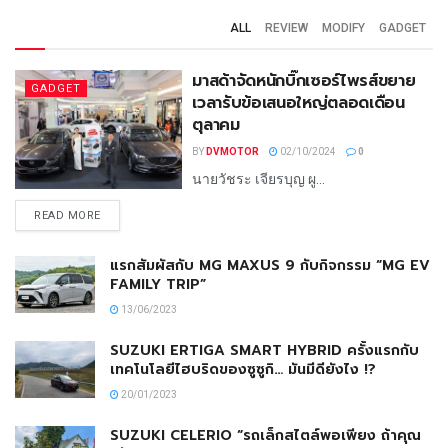
ALL
REVIEW
MODIFY
GADGET
มาสด้าจัดหนักบิ๊กเซอร์ไพรส์ขยาย
GADGET
เวลารับข้อเสนอใหญ่ตลอดเดือน
ตุลาคม
BY
DVMOTOR
02/10/2024
0
นายวัชระ เจียรบุญ ผู...
READ MORE
แรกสัมผัสกับ MG MAXUS 9 กับกิจกรรม “MG EV
FAMILY TRIP”
13/06/2023
SUZUKI ERTIGA SMART HYBRID ครั้งแรกกับ
เทคโนโลยีไฮบริดของซูซูกิ… มันมีดียังไง !?
20/01/2023
SUZUKI CELERIO “รถเล็กสไตล์พอเพียง ถ้าคุณ