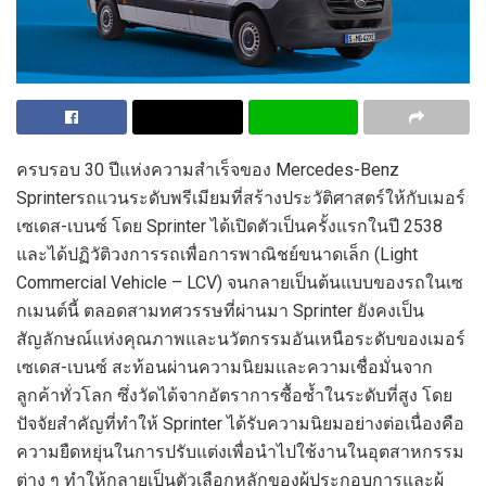
ครบรอบ
30
ปีแห่งความสำเร็จของ
Mercedes-Benz
Sprinter
รถแวนระดับพรีเมียมที่สร้างประวัติศาสตร์ให้กับเมอร์
เซเดส-เบนซ์
โดย
Sprinter
ได้เปิดตัว
เป็นครั้งแรกในปี
2538
และได้ปฏิวัติวงการรถเพื่อการพาณิชย์ขนาดเล็ก (
Light
Commercial Vehicle – LCV)
จนกลายเป็นต้นแบบของรถในเซ
กเมนต์นี้
ตลอดสามทศวรรษที่ผ่านมา
Sprinter
ยังคงเป็น
สัญลักษณ์
แห่ง
คุณภาพและนวัตกรรม
อันเหนือระดับ
ข
องเมอร์
เซเดส-เบนซ์
สะท้อนผ่านความนิยมและความเชื่อมั่นจาก
ลูกค้าทั่วโลก
ซึ่งวัดได้
จากอัตราการซื้อซ้ำ
ในระดับที่สูง
โดย
ปัจจัยสำคัญที่ทำให้
Sprinter
ได้รับความนิยมอย่างต่อเนื่องคือ
ความยืดหยุ่นในการปรับแต่ง
เพื่อ
นำไปใช้งานในอุตสาหกรรม
ต่าง ๆ
ทำให้
กลาย
เป็นตัวเลือกหลักของผู้ประกอบการและผู้