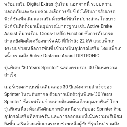
พร้อมเสริม
Digital Extras
รุ่นใหม่
นอกจากนี้
ระบบความ
ปลอดภัยและระบบช่วยเหลือการขับขี่
ยัง
ได้รับการ
อัปเกรด
ฟังก์ชันเพิ่มเติมและ
เสริม
ด้วย
ฟังก์ชันใหม่บางส่วน
โดยบาง
ฟังก์ชัน
ติดตั้งมา
เป็น
อุปกรณ์
มาตรฐาน เช่น
Active Brake
Assist
ที่มาพร้อม
Cross-Traffic Function
ซึ่ง
การอัปเกรด
ล่าสุดยัง
ติดตั้ง
เครื่องชาร์จ
AC
ที่มี
กำลัง
22 kW
และแพ็กเก
จระบบช่วยเหลือการขับขี่
เข้ามา
เป็นอุปกรณ์เสริม โดยแพ็กเก
จนี้
จะ
รวมถึง
Active Distance Assist DISTRONIC
รุ่นพิเศษ “
30 Years Sprinter”
ฉลองครบรอบ
30
ปีแห่งความ
สำเร็จ
เมอร์เซเดส
–
เบนซ์
เฉลิมฉลอง
30
ปีแห่งความสำเร็จของ
Sprinter
ในระดับสากล
ด้วยการเปิดตัวรุ่นพิเศษ
“30
Years
Sprinter”
ซึ่งจะพร้อมจำหน่ายตั้งแต่ต้นเดือนกุมภาพันธ์
โดย
รุ่นพิเศษนี้สะท้อนถึงศักยภาพอันเหนือระดับของ
Sprinter
ด้วย
อุปกรณ์เสริมที่ครบครัน
และการออกแบบที่เน้นความ
พรีเมียม
ยิ่งขึ้น เสริมด้วยแพ็กเกจระบบช่วยเหลือผู้ขับขี่รุ่นใหม่
รวมถึง