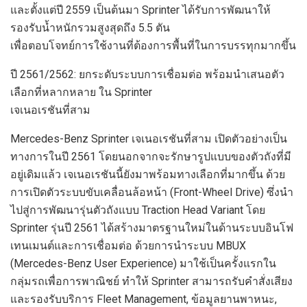
และ
ตั้งแต่ปี
2
559
เป็นต้นมา
Sprinter
ได้รับการพัฒนาให้
รองรับน้ำหนักรวมสูงสุดถึง
5.5
ตัน
เพื่อตอบโจทย์การใช้งานที่ต้องการ
พื้นที่
ในการบรรทุกมากขึ้น
ปี
2561/2562:
ยกระดับ
ระบบ
การเชื่อมต่อ
พร้อมนำเสนอ
ตัว
เลือกที่หลากหลาย ใน
Sprinter
เจเนอเรชันที่สาม
Mercedes-Benz Sprinter
เจเนอเรชันที่สาม
เปิดตัวอย่างเป็น
ทางการในปี
2
561
โดย
นอกจากจะ
รักษา
รูปแบบ
ของตัวถังที่มี
อยู่เดิม
แล้ว เจเนอเรชันนี้ยัง
มาพร้อม
ทางเลือก
ที่มาก
ขึ้น ด้วย
การเปิดตัวระบบขับเคลื่อนล้อหน้า (
Front-Wheel Drive)
ซึ่งนำ
ไปสู่การพัฒนารุ่นตัวถังแบบ
Traction Head Variant
โดย
Sprinter
รุ่นปี
2561
ได้สร้างมาตรฐานใหม่ในด้านระบบอินโฟ
เทนเมนต์และการเชื่อมต่อ
ด้วยการนำระบบ
MBUX
(Mercedes-Benz User Experience)
มาใช้เป็นครั้งแรกใน
กลุ่ม
รถเพื่อการพาณิชย์ ทำให้
Sprinter
สามารถรับคำสั่งเสียง
และรองรับบริการ
Fleet Management,
ข้อมูลยานพาหนะ
,