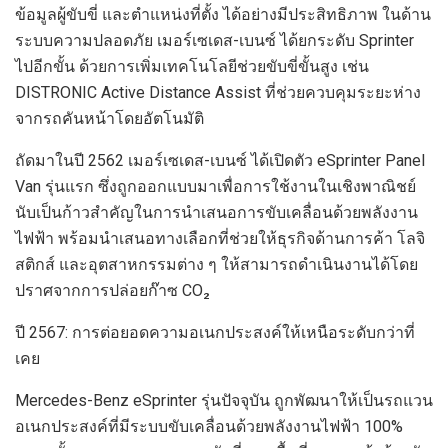
ข้อมูลผู้ขับขี่ และตำแหน่งที่ตั้ง
ได้อย่างมีประสิทธิภาพ
ในด้าน
ระบบความปลอดภัย
เมอร์เซเดส-เบนซ์
ได้ยกระดับ
Sprinter
ไป
อีกขั้น
ด้วยการ
เพิ่มเทคโนโลยีช่วยขับ
ขี่
ขั้นสูง เช่น
DISTRONIC Active Distance Assist
ที่ช่วยควบคุมระยะห่าง
จากรถคันหน้าโดยอัตโนมัติ
ถัดมาในปี
2
562
เมอร์เซเดส-เบนซ์
ได้
เปิดตัว
eSprinter
Panel
Van
รุ่นแรก
ซึ่ง
ถูกออกแบบมา
เพื่อ
การใช้งานในเชิงพาณิชย์
นับเป็นก้าวสำคัญในการนำเสนอการขับเคลื่อนด้วยพลังงาน
ไฟฟ้า
พร้อมนำเสนอทางเลือกที่
ช่วยให้ธุรกิจด้านการค้า โลจิ
สติกส์ และอุตสาหกรรมต่าง ๆ
ให้
สามารถดำเนินงานได้โดย
ปราศจากการปล่อยก๊าซ
CO₂
ปี
2567:
การต่อยอด
ความอเนกประสงค์
ให้
เหนือ
ระดับ
กว่าที่
เคย
Mercedes-Benz eSprinter
รุ่นปัจจุบัน
ถูกพัฒนาให้เป็นรถ
แวน
อเนกประสงค์
ที่
มีระบบขับเคลื่อนด้วยพลังงานไฟฟ้า
100%