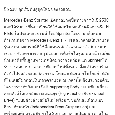
ปี
2538:
จุดเริ่มต้น
สู่
ยุค
ใหม่
ของรถแวน
Mercedes-Benz Sprinter
เปิดตัวอย่างเป็นทางการในปี
2538
และได้รับการขึ้นทะเบียนให้ใช้แผ่นป้ายทะเบียน
พิเศษ หรือ
H
-
Plate
ในประเทศเยอรมนี
โดย
Sprinter
ได้เข้ามาสืบทอด
ตำนาน
ต่อ
จาก
Mercedes-Benz T1/TN
และกลายเป็นรถ
แวน
รุ่นแรกของแบรนด์ที่ใช้ชื่อแทนรหัสตัวเลขและตัวอักษร
แบบ
เรียบ ๆ
ซึ่งแตกต่างจากรูปแบบการตั้งชื่อ
ใน
รุ่นก่อนหน้า
แม้จะ
นำแนวคิดพื้นฐานทางเทคนิคมาจากรุ่นก่อน แต่
Sprinter
ได้
รับการออกแบบและ
การ
พัฒนาใหม่ทั้งหมด
ตั้งแต่โครงสร้าง
ตัวถัง
ไปจนถึงระบบวิศวกรรม โดยนำเสนอเทคโนโลยีล้ำสมัย
ที่ไม่เคยมีมาก่อนในตลาดรถ
แวน
ณ เวลานั้น ซึ่งประกอบด้วย
โครงสร้างตัวถังแบบ
S
elf-
s
upporting
B
ody
ระบบขับเคลื่อน
ล้อหลังที่ให้แรงยึดเกาะถนนสูง
(
H
igh-
t
raction
R
ear-wheel
D
rive)
ระบบ
ช่วงล่างสมัยใหม่
พร้อมระบบกันสะเทือน
แบบ
อิสระด้านหน้า
(
I
ndependent
F
ront
S
uspension)
และ
เครื่องยนต์ที่ทรงพลัง
ทำให้
Sprinter
กลายเป็นมาตรฐานใหม่