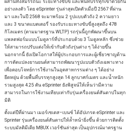
ผสาน
ทั้ง
สมรรถนะ
ระยะทางขับขี่ และพื้นที่บรรทุกเข้าด้วยกัน
อย่างลงตัว โดย
eSprinter
รุ่นล่าสุดเปิดตัวเมื่อปี
2567
ที่ผ่าน
มา
และในปี
2568
จะ
มาพร้อม
2
รูปแบบตัวถัง
2
ความยาว
และ
3
ขนาดแบตเตอรี่
รองรับระยะทางขับขี่สูงสุดถึง
478
กิโลเมตร
(ตามมาตรฐาน
WLTP)
รถรุ่นนี้ถูก
พัฒนาขึ้นบน
แพลตฟอร์มแบบโมดูลาร์ที่ประกอบด้วย
3
โมดูลหลัก
ซึ่งช่วย
ให้สามารถปรับแต่งให้เข้ากับตัวถังรุ่นต่าง ๆ ได้ง่ายขึ้น
นอกจากนี้ ยังเปิดโอกาสให้ผู้ประกอบการและผู้เชี่ยวชาญด้าน
การดัดแปลงยานยนต์สามารถพัฒนารูปแบบตัวถังเฉพาะทาง
เพื่อตอบโจทย์การใช้งานในอุตสาหกรรมต่าง ๆ ได้อย่าง
ยืดหยุ่น
ด้วยพื้นที่บรรทุกสูงสุด
14
ลูกบาศก์เมตร
และน้ำหนัก
รวมสูงสุด
4.25
ตัน
eSprinter
ยังพิสูจน์ให้เห็นว่ามีความ
สามารถในการใช้งานเทียบเท่ากับรุ่นเครื่องยนต์สันดาป
ในทุก
มิติ
ตั้งแต่ปีที่ผ่านมา
เมอร์เซเดส
–
เบนซ์
ได้อัปเกรด
eSprinter
และ
Sprinter
รุ่นเครื่องยนต์สันดาปให้ล้ำหน้ายิ่งขึ้น ด้วยการติดตั้ง
ระบบมัลติมีเดีย
MBUX
เวอร์ชันล่าสุด
เป็นอุปกรณ์มาตรฐาน