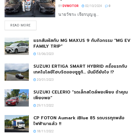
BY
DVMOTOR
02/10/2024
0
นายวัชระ เจียรบุญ ผู...
READ MORE
แรกสัมผัสกับ MG MAXUS 9 กับกิจกรรม “MG EV
FAMILY TRIP”
13/06/2023
SUZUKI ERTIGA SMART HYBRID ครั้งแรกกับ
เทคโนโลยีไฮบริดของซูซูกิ… มันมีดียังไง !?
20/01/2023
SUZUKI CELERIO “รถเล็กสไตล์พอเพียง ถ้าคุณ
เพียงพอ”
29/11/2022
CP FOTON Aumark iBlue 85 รถบรรทุกพลัง
ไฟฟ้ามาแล้ว !!
18/11/2022