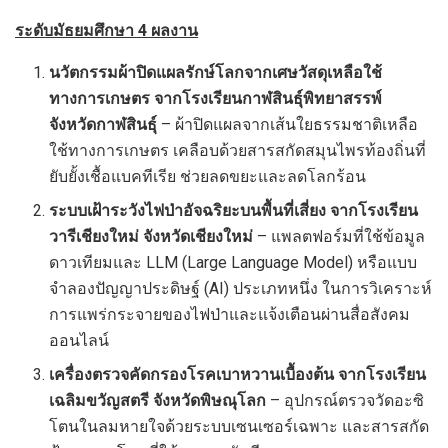
ระดับมัธยมศึกษา
4 ผลงาน
นวัตกรรมผ้าปิดแผลรักษ์โลกจากเศษวัสดุเหลือใช้
ทางการเกษตร จากโรงเรียนกาฬสินธุ์พิทยาสรรพ์
จังหวัดกาฬสินธุ์
– ผ้าปิดแผลจากเส้นใยธรรมชาติเหลือ
ใช้ทางการเกษตร เคลือบด้วยสารสกัดสมุนไพรท้องถิ่นที่
ยับยั้งเชื้อแบคทีเรีย ช่วยลดขยะและลดโลกร้อน
ระบบเฝ้าระวังไฟป่าอัจฉริยะบนพื้นที่เสี่ยง จากโรงเรียน
วารีเชียงใหม่ จังหวัดเชียงใหม่
– แพลตฟอร์มที่ใช้ข้อมูล
ดาวเทียมและ LLM (Large Language Model) หรือแบบ
จำลองปัญญาประดิษฐ์ (AI) ประเภทหนึ่ง ในการวิเคราะห์
การแพร่กระจายของไฟป่าและแจ้งเตือนผ่านสื่อสังคม
ออนไลน์
เครื่องตรวจคัดกรองโรคเบาหวานเบื้องต้น จากโรงเรียน
เฉลิมขวัญสตรี จังหวัดพิษณุโลก
– อุปกรณ์ตรวจวัดอะซิ
โตนในลมหายใจด้วยระบบเซนเซอร์เฉพาะ และสารสกัด