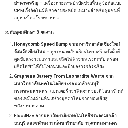
อำนาจเจริญ
– เครื่องกายภาพบำบัดช่วยฟื้นฟูข้อต่อแบบ
CPM กึ่งอัตโนมัติ ราคาประหยัด เหมาะสำหรับชุมชนที่
อยู่ห่างไกลโรงพยาบาล
ระดับอุดมศึกษา
3 ผลงาน
Honeycomb Speed Bump จากมหาวิทยาลัยเชียงใหม่
จังหวัดเชียงใหม่
– ลูกระนาดอัจฉริยะโครงสร้างรังผึ้งที่
ดูดซับแรงกระแทกและผลิตไฟฟ้าจากแรงกดทับ พร้อม
ผลิตไฟฟ้าให้กับไฟถนนและป้ายจราจรอัจฉริยะ
Graphene Battery From Leonardite Waste จาก
มหาวิทยาลัยเทคโนโลยีพระจอมเกล้าธนบุรี
กรุงเทพมหานคร
-แบตเตอรี่กราฟีนจากขยะลีโอนาร์ไดต์
ของเหมืองถ่านหิน สร้างมูลค่าใหม่จากของเสียสู่
พลังงานสะอาด
FloodNav จากมหาวิทยาลัยเทคโนโลยีพระจอมเกล้า
ธนบุรี และจุฬาลงกรณ์มหาวิทยาลัย กรุงเทพมหานคร –