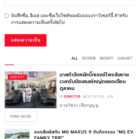
บันทึกชื่อ, อีเมล และชื่อเว็บไซต์ของฉันบนเบราว์เซอร์นี้ สำหรับ
การแสดงความเห็นครั้งถัดไป
ALL
REVIEW
MODIFY
GADGET
มาสด้าจัดหนักบิ๊กเซอร์ไพรส์ขยาย
GADGET
เวลารับข้อเสนอใหญ่ตลอดเดือน
ตุลาคม
BY
DVMOTOR
02/10/2024
0
นายวัชระ เจียรบุญ ผู...
READ MORE
แรกสัมผัสกับ MG MAXUS 9 กับกิจกรรม “MG EV
FAMILY TRIP”