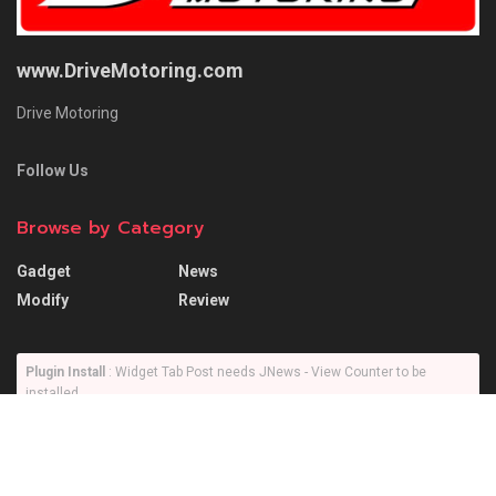
www.DriveMotoring.com
Drive Motoring
Follow Us
Browse by Category
Gadget
News
Modify
Review
Plugin Install
: Widget Tab Post needs JNews - View Counter to be
installed
Trending
Comments
Latest
SUZUKI XL7 ถ้าเอามาใช้งานในเมืองเป็นหลักจะดี