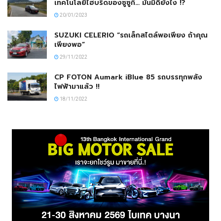
เทคโนโลยีไฮบริดของซูซูกิ… มันมีดียังไง !?
20/01/2023
SUZUKI CELERIO “รถเล็กสไตล์พอเพียง ถ้าคุณ
เพียงพอ”
29/11/2022
CP FOTON Aumark iBlue 85 รถบรรทุกพลัง
ไฟฟ้ามาแล้ว !!
18/11/2022