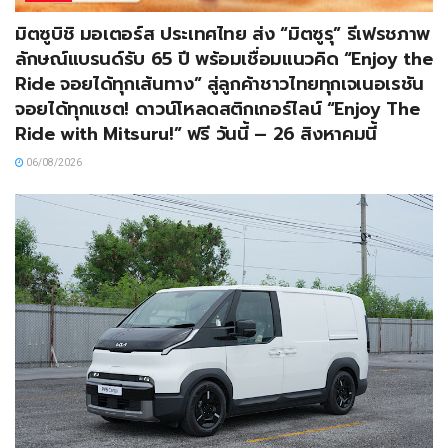
มิตซูบิชิ มอเตอร์ส ประเทศไทย ส่ง “มิตซูรุ” รีเฟรชภาพ
ลักษณ์แบรนด์รับ 65 ปี พร้อมเชื่อมแนวคิด “Enjoy the
Ride จอยได้ทุกเส้นทาง” สู่ลูกค้าชาวไทยทุกเจเนอเรชัน
จอยได้ทุกแชต! ดาวน์โหลดสติกเกอร์ไลน์ “Enjoy The
Ride with Mitsuru!” ฟรี วันนี้ – 26 สิงหาคมนี้
06/08/2026