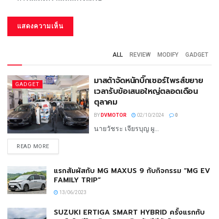
ALL
REVIEW
MODIFY
GADGET
มาสด้าจัดหนักบิ๊กเซอร์ไพรส์ขยาย
GADGET
เวลารับข้อเสนอใหญ่ตลอดเดือน
ตุลาคม
BY
DVMOTOR
02/10/2024
0
นายวัชระ เจียรบุญ ผู...
READ MORE
แรกสัมผัสกับ MG MAXUS 9 กับกิจกรรม “MG EV
FAMILY TRIP”
13/06/2023
SUZUKI ERTIGA SMART HYBRID ครั้งแรกกับ